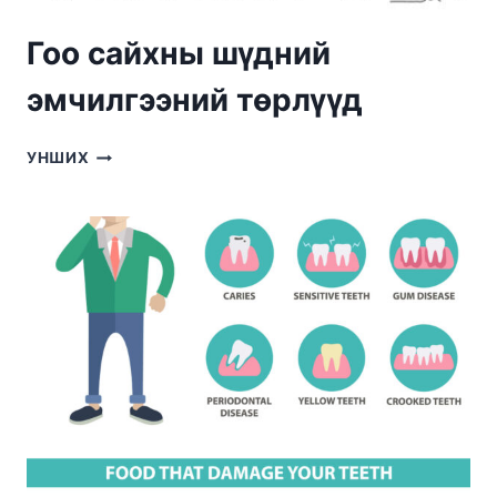
Гоо сайхны шүдний
эмчилгээний төрлүүд
ГОО
УНШИХ
САЙХНЫ
ШҮДНИЙ
ЭМЧИЛГЭЭНИЙ
ТӨРЛҮҮД