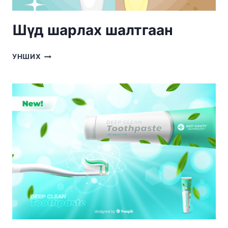
Шүд шарлах шалтгаан
ШҮД
УНШИХ
ШАРЛАХ
ШАЛТГААН