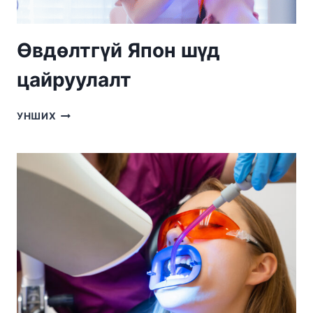
Өвдөлтгүй Япон шүд
цайруулалт
ӨВДӨЛТГҮЙ
УНШИХ
ЯПОН
ШҮД
ЦАЙРУУЛАЛТ