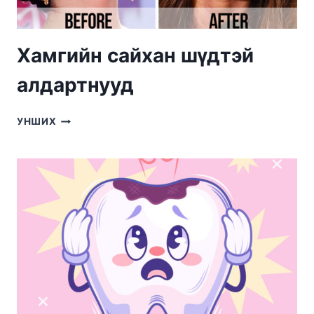
Хамгийн сайхан шүдтэй
алдартнууд
ХАМГИЙН
УНШИХ
САЙХАН
ШҮДТЭЙ
АЛДАРТНУУД