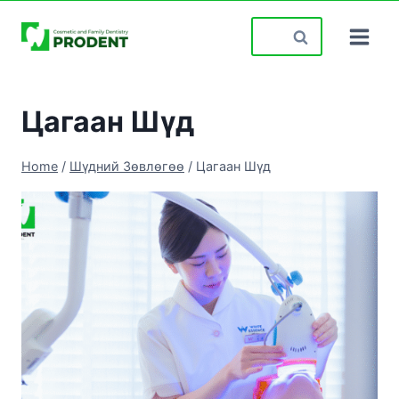
Skip
Search
to
for:
content
Цагаан Шүд
Home
/
Шүдний Зөвлөгөө
/
Цагаан Шүд