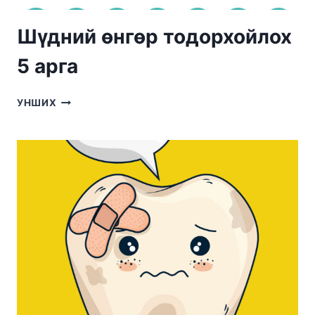
Шүдний өнгөр тодорхойлох
5 арга
ШҮДНИЙ
УНШИХ
ӨНГӨР
ТОДОРХОЙЛОХ
5
АРГА