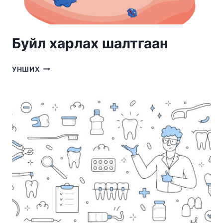
Буйл харлах шалтгаан
БУЙЛ
УНШИХ
ХАРЛАХ
ШАЛТГААН