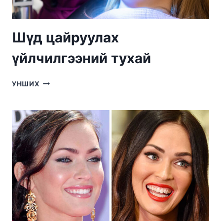
Шүд цайруулах
үйлчилгээний тухай
ШҮД
УНШИХ
ЦАЙРУУЛАХ
ҮЙЛЧИЛГЭЭНИЙ
ТУХАЙ