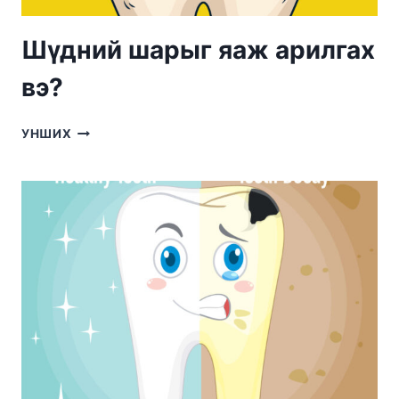
Шүдний шарыг яаж арилгах
вэ?
ШҮДНИЙ
УНШИХ
ШАРЫГ
ЯАЖ
АРИЛГАХ
ВЭ?