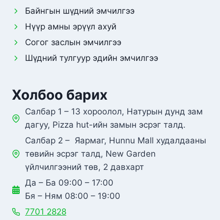
Байнгын шүдний эмчилгээ
Нүүр амны эрүүл ахуй
Согог заслын эмчилгээ
Шүдний тулгуур эдийн эмчилгээ
Холбоо барих
Салбар 1 – 13 хороолол, Натурын дунд зам
дагуу, Pizza hut-ийн замын эсрэг талд.
Салбар 2 – Яармаг, Hunnu Mall худалдааны
төвийн эсрэг талд, New Garden
үйлчилгээний төв, 2 давхарт
Да – Ба 09:00 – 17:00
Бя – Ням 08:00 – 19:00
7701 2828