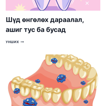
Шүд өнгөлөх дараалал,
ашиг тус ба бусад
ШҮД
УНШИХ
ӨНГӨЛӨХ
ДАРААЛАЛ,
АШИГ
ТУС
БА
БУСАД