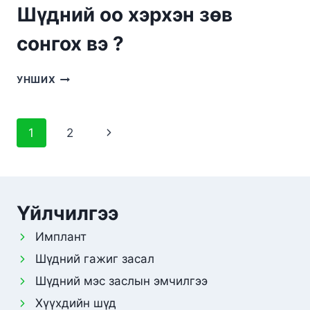
Шүдний оо хэрхэн зөв
сонгох вэ ?
ШҮДНИЙ
УНШИХ
ОО
ХЭРХЭН
ЗӨВ
Page
Next
1
2
СОНГОХ
ВЭ
navigation
Page
?
Үйлчилгээ
Имплант
Шүдний гажиг засал
Шүдний мэс заслын эмчилгээ
Хүүхдийн шүд