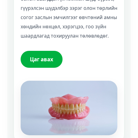
гүүрэлсэн шүдэлбэр зэрэг олон төрлийн
согог заслын эмчилгээг өвчтөний амны
хөндийн нөхцөл, хэрэгцээ, гоо зүйн
шаардлагад тохируулан төлөвлөдөг.
Цаг авах