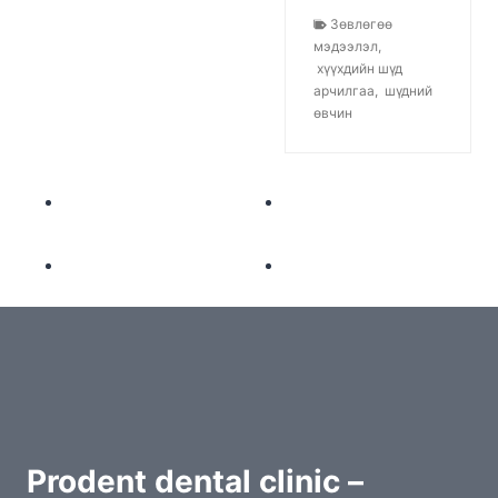
Зөвлөгөө
мэдээлэл
,
хүүхдийн шүд
арчилгаа
,
шүдний
өвчин
Prodent dental clinic –