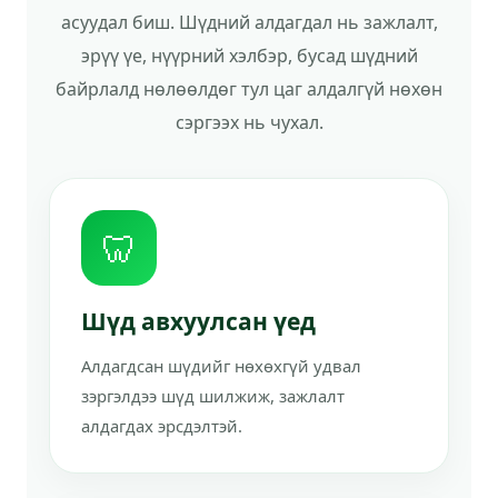
асуудал биш. Шүдний алдагдал нь зажлалт,
эрүү үе, нүүрний хэлбэр, бусад шүдний
байрлалд нөлөөлдөг тул цаг алдалгүй нөхөн
сэргээх нь чухал.
🦷
Шүд авхуулсан үед
Алдагдсан шүдийг нөхөхгүй удвал
зэргэлдээ шүд шилжиж, зажлалт
алдагдах эрсдэлтэй.