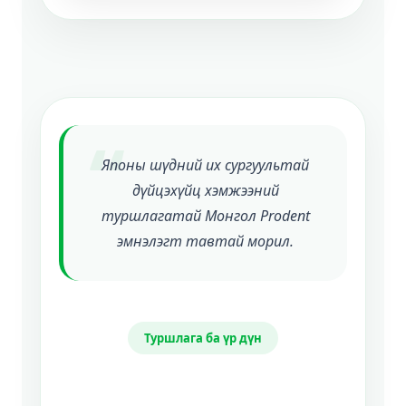
“
Японы шүдний их сургуультай
дүйцэхүйц хэмжээний
туршлагатай Монгол Prodent
эмнэлэгт тавтай морил.
Туршлага ба үр дүн