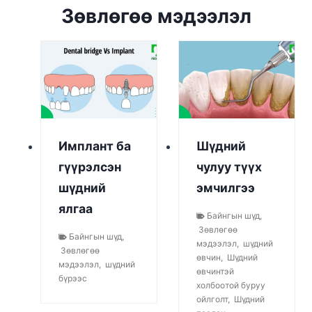
Зөвлөгөө мэдээлэл
Имплант ба
Шүдний
гүүрэлсэн
чулуу түүх
шүдний
эмчилгээ
ялгаа
Байнгын шүд
,
Зөвлөгөө
Байнгын шүд
,
мэдээлэл
,
шүдний
Зөвлөгөө
өвчин
,
Шүдний
мэдээлэл
,
шүдний
өвчинтэй
бүрээс
холбоотой буруу
ойлголт
,
Шүдний