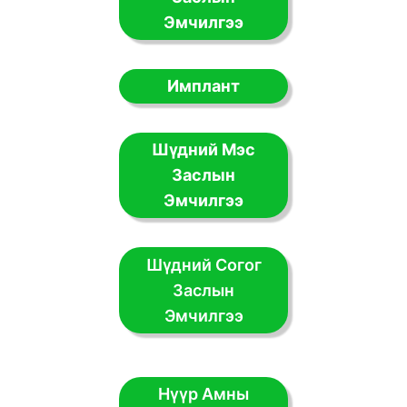
Эмчилгээ
Имплант
Шүдний Мэс
Заслын
Эмчилгээ
Шүдний Согог
Заслын
Эмчилгээ
Нүүр Амны