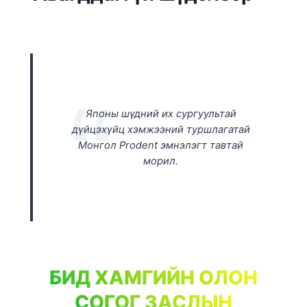
Японы шүдний их сургуультай
дүйцэхүйц хэмжээний туршлагатай
Монгол Prodent эмнэлэгт тавтай
морил.
БИД ХАМГИЙН ОЛОН
СОГОГ ЗАСЛЫН