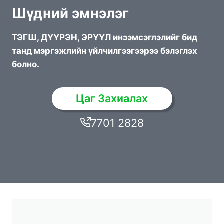
Шүдний эмнэлэг
ТЭГШ, ДҮҮРЭН, ЭРҮҮЛ инээмсэглэлийг бид
танд мэргэжлийн үйлчилгээгээрээ бэлэглэх
болно.
Цаг Захиалах
7701 2828