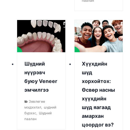
паалан
Шүдний
Хүүхдийн
нүүрэвч
шүд
буюу Veneer
хорхойтох:
эмчилгээ
Өсвөр насны
хүүхдийн
Зөвлөгөө
шүд яагаад
мэдээлэл
,
шүдний
бүрээс
,
Шүдний
амархан
паалан
цоордог вэ?