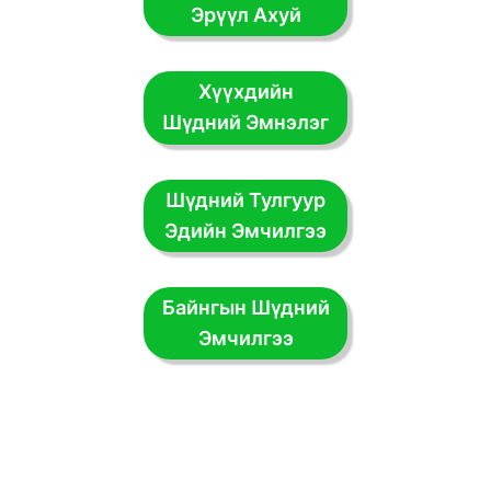
Эрүүл Ахуй
Хүүхдийн
Шүдний Эмнэлэг
Шүдний Тулгуур
Эдийн Эмчилгээ
Байнгын Шүдний
Эмчилгээ