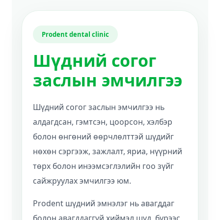
Prodent dental clinic
Шүдний согог
заслын эмчилгээ
Шүдний согог заслын эмчилгээ нь
алдагдсан, гэмтсэн, цоорсон, хэлбэр
болон өнгөний өөрчлөлттэй шүдийг
нөхөн сэргээж, зажлалт, яриа, нүүрний
төрх болон инээмсэглэлийн гоо зүйг
сайжруулах эмчилгээ юм.
Prodent шүдний эмнэлэг нь авагддаг
болон авагддаггүй хиймэл шүд, бүрээс,