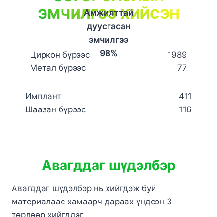
ЭМЧИЛГЭЭ ХИЙСЭН
Амжилттай
дуусгасан
эмчилгээ
98%
Циркон бүрээс
1989
Метал бүрээс
77
Имплант
411
Шаазан бүрээс
116
Авагддаг
шүдэлбэр
Авагддаг шүдэлбэр нь хийгдэж буй
материалаас хамаарч дараах үндсэн 3
төрлөөр хийгддэг