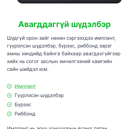
Авагддаггүй
шүдэлбэр
Шүдгүй орон зайг нөхөн сэргээхдээ имплант,
гүүрэлсэн шүдэлбэр, бүрээс, риббонд зэрэг
амны хөндийд байнга байхаар авагдахгүйгээр
хийх нь согог заслын эмчилгээний хамгийн
сайн шийдэл юм.
Имплант
Гүүрлэсэн шүдэлбэр
Бүрээс
Риббонд
Имплант нь эрүү хоншоорын ясанд титан