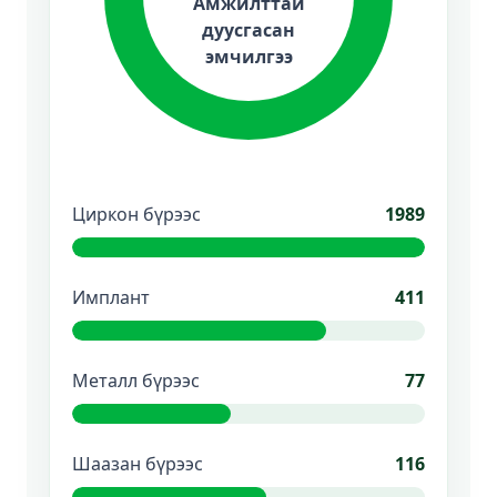
Амжилттай
дуусгасан
эмчилгээ
Циркон бүрээс
1989
Имплант
411
Металл бүрээс
77
Шаазан бүрээс
116