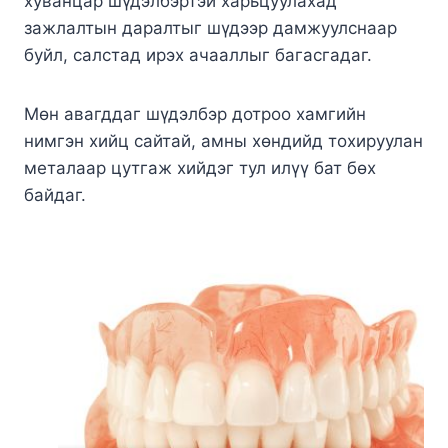
хуванцар шүдэлбэртэй харьцуулахад
зажлалтын даралтыг шүдээр дамжуулснаар
буйл, салстад ирэх ачааллыг багасгадаг.
Мөн авагддаг шүдэлбэр дотроо хамгийн
нимгэн хийц сайтай, амны хөндийд тохируулан
металаар цутгаж хийдэг тул илүү бат бөх
байдаг.