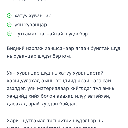
хатуу хуванцар
уян хуванцар
цутгамал тагнайтай шүдэлбэр
Бидний нэрлэж заншсанаар ягаан буйлтай шүд
нь хуванцар шүдэлбэр юм.
Уян хуванцар шүд нь хатуу хуванцартай
харьцуулахад амны хөндийд арай бага зай
эзэлдэг, уян материалаар хийгддэг тул амны
хөндийд хийх болон авахад илүү эвтэйхэн,
дасахад арай хурдан байдаг.
Харин цутгамал тагнайтай шүдэлбэр нь