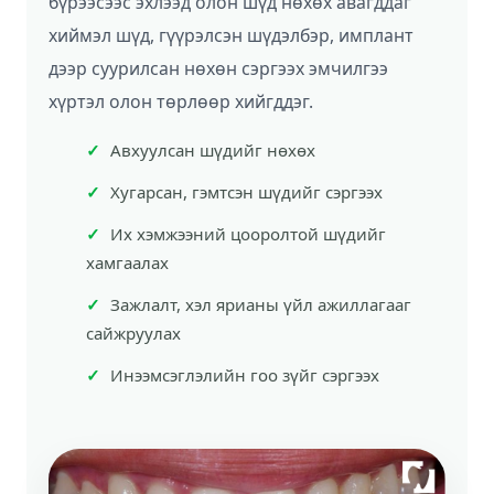
бүрээсээс эхлээд олон шүд нөхөх авагддаг
хиймэл шүд, гүүрэлсэн шүдэлбэр, имплант
дээр суурилсан нөхөн сэргээх эмчилгээ
хүртэл олон төрлөөр хийгддэг.
Авхуулсан шүдийг нөхөх
Хугарсан, гэмтсэн шүдийг сэргээх
Их хэмжээний цооролтой шүдийг
хамгаалах
Зажлалт, хэл ярианы үйл ажиллагааг
сайжруулах
Инээмсэглэлийн гоо зүйг сэргээх