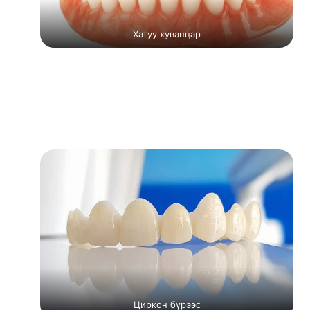
Хатуу хуванцар
Циркон бүрээс