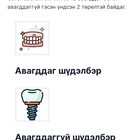
авагддаггүй гэсэн үндсэн 2 төрөлтэй байдаг.
Авагддаг шүдэлбэр
Авагддаггүй шүдэлбэр