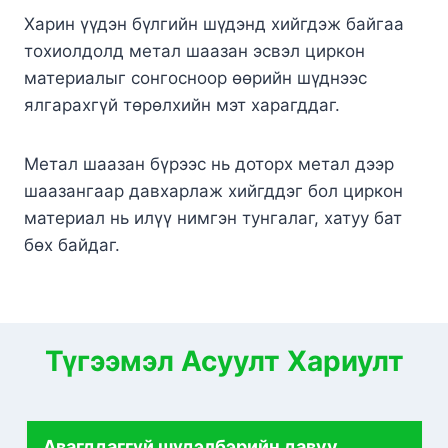
Харин үүдэн бүлгийн шүдэнд хийгдэж байгаа
тохиолдолд метал шаазан эсвэл циркон
материалыг сонгосноор өөрийн шүднээс
ялгарахгүй төрөлхийн мэт харагддаг.
Метал шаазан бүрээс нь доторх метал дээр
шаазангаар давхарлаж хийгддэг бол циркон
материал нь илүү нимгэн тунгалаг, хатуу бат
бөх байдаг.
Түгээмэл Асуулт Хариулт
Авагддаггүй шүдэлбэрийн давуу