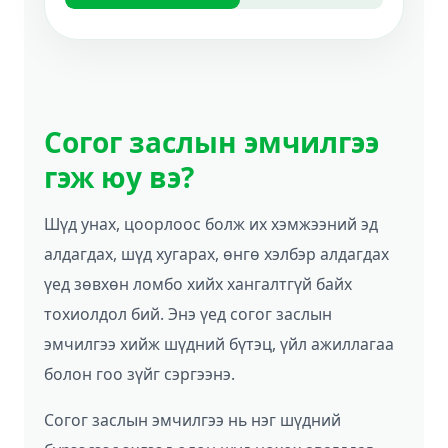
Согог заслын эмчилгээ
гэж юу вэ?
Шүд унах, цоорлоос болж их хэмжээний эд
алдагдах, шүд хугарах, өнгө хэлбэр алдагдах
үед зөвхөн ломбо хийх хангалтгүй байх
тохиолдол бий. Энэ үед согог заслын
эмчилгээ хийж шүдний бүтэц, үйл ажиллагаа
болон гоо зүйг сэргээнэ.
Согог заслын эмчилгээ нь нэг шүдний