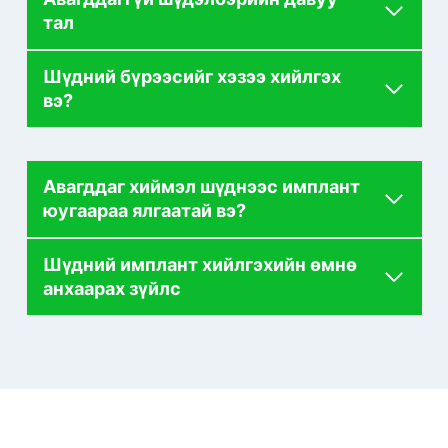
тал
Шүдний бүрээсийг хэзээ хийлгэх
вэ?
Авагддаг хиймэл шүднээс имплант
юугаараа ялгаатай вэ?
Шүдний имплант хийлгэхийн өмнө
анхаарах зүйлс