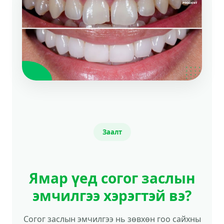
Заалт
Ямар үед согог заслын
эмчилгээ хэрэгтэй вэ?
Согог заслын эмчилгээ нь зөвхөн гоо сайхны