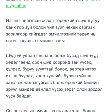
шүдэлбэр
Нэгэнт авагдсан эсвэл төрөлхийн шүд дутуу
байх гоо зүй болон үйл зүйг нөхөн сэргээх
зорилгоор хийгддэг эмчилгээний төрөл нь
согог засалын эмчилгээ юм.
Шүдгүй удаан явснаас болж бусад шүднүүд
хөдөлгөөнд орон шүд хооронд зай үүсэх,
сулрах, буруу зуулттай болох, өөртөө итгэх
итгэл буурах, хоол хүнсийг бүрэн гүйцэд
зажлаж чадахгүйгээс болж ерөнхий биеийн
эрүүл мэндэд өвчлөл үүсэх зэрэг олон эрсдэл
үүсч байдаг.
Согог заслын эмчилгээ нь авагддаг болон