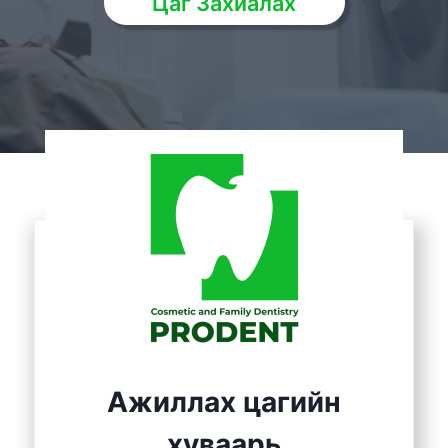
Цаг Захиалах
Ажиллах цагийн
хуваарь