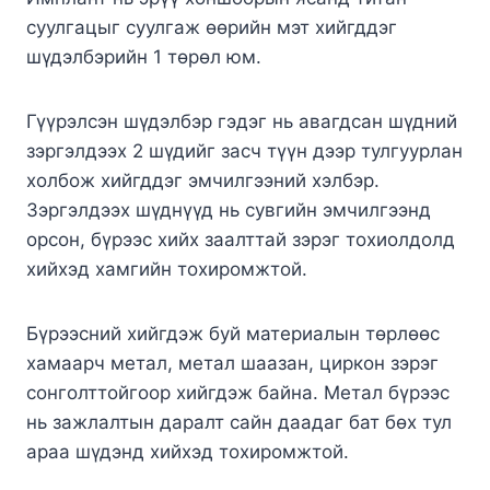
суулгацыг суулгаж өөрийн мэт хийгддэг
шүдэлбэрийн 1 төрөл юм.
Гүүрэлсэн шүдэлбэр гэдэг нь авагдсан шүдний
зэргэлдээх 2 шүдийг засч түүн дээр тулгуурлан
холбож хийгддэг эмчилгээний хэлбэр.
Зэргэлдээх шүднүүд нь сувгийн эмчилгээнд
орсон, бүрээс хийх заалттай зэрэг тохиолдолд
хийхэд хамгийн тохиромжтой.
Бүрээсний хийгдэж буй материалын төрлөөс
хамаарч метал, метал шаазан, циркон зэрэг
сонголттойгоор хийгдэж байна. Метал бүрээс
нь зажлалтын даралт сайн даадаг бат бөх тул
араа шүдэнд хийхэд тохиромжтой.