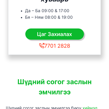
Да – Ба 09:00 & 17:00
Бя – Ням 08:00 & 19:00
Цаг Захиалах
7701 2828
Шүдний согог заслын
эмчилгээ
Шүдний согог заслын эмчилгээ буюу
хиймэл