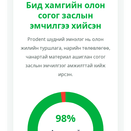
Бид хамгийн олон
согог заслын
эмчилгээ хийсэн
Prodent шүдний эмнэлэг нь олон
жилийн туршлага, нарийн төлөвлөгөө,
чанартай материал ашиглан согог
заслын эмчилгээг амжилттай хийж
ирсэн.
98%