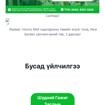
Салбар2
Яармаг, Hunnu Mall худалдааны төвийн эсрэг талд, New
Garden үйлчилгээний төв, 2 давхарт
Бусад үйлчилгээ
Шүдний Гажиг
Заслын