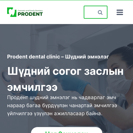
Skip
Search
to
for:
content
Prodent dental clinic – Шүдний эмнэлэг
Шүдний согог заслын
эмчилгээ
Продент шүдний эмнэлэг нь чадварлаг эмч
нараар багаа бүрдүүлэн чанартай эмчилгээ
үйлчилгээ үзүүлэн ажилласаар байна.