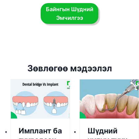
Байнгын Шүдний
Эмчилгээ
Зөвлөгөө мэдээлэл
Имплант ба
Шүдний