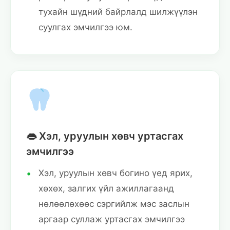
тухайн шүдний байрлалд шилжүүлэн
суулгах эмчилгээ юм.
👄 Хэл, уруулын хөвч уртасгах
эмчилгээ
Хэл, уруулын хөвч богино үед ярих,
хөхөх, залгих үйл ажиллагаанд
нөлөөлөхөөс сэргийлж мэс заслын
аргаар суллаж уртасгах эмчилгээ