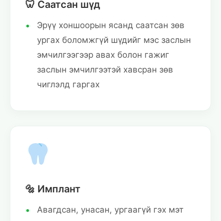
🦷 Саатсан шүд
Эрүү хоншоорын ясанд саатсан зөв
ургах боломжгүй шүдийг мэс заслын
эмчилгээгээр авах болон гажиг
заслын эмчилгээтэй хавсран зөв
чиглэлд гаргах
🔩 Имплант
Авагдсан, унасан, ургаагүй гэх мэт