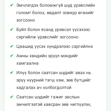
Эмчлэгдэх боломжгүй шүд үрэвслийн
голомт болох, өвдөлт зовиур өгөхийг
зогсооно
Буйл болон ясанд үрэвсэл үүсэхээс
сэргийлж үрэвслийг зогсооно
Цаашид үүсэх хүндрэлээс сэргийлнэ
Амны хөндийн эрүүл мэндийг
хамгаална
Илүү болон саатсан шүдийг авах нь
эрүү нүүрний тэгш хэм, зөв бүтцийг
хадгалах ач холбогдолтой
Саатсан шүдийг гажиг заслын
эмчилгээтэй хавсран зөв чиглүүлэх,