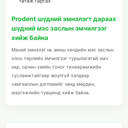
татаж гаргах
Prodent шүдний эмнэлэгт дараах
шүдний мэс заслын эмчилгээг
хийж байна
Манай эмнэлэг нь амны хөндийн мэс заслын
олон төрлийн эмчилгээг туршлагатай эмч
нар, орчин үеийн тоног төхөөрөмжийн
тусламжтайгаар аюулгүй халдвар
хамгааллын дэглэмийг чанд мөрдөн,
мэргэжлийн түвшинд хийж байна.