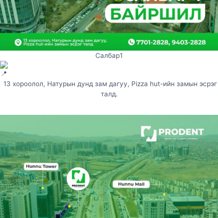
Салбар1
13 хороолол, Натурын дунд зам дагуу, Pizza hut-ийн замын эсрэг
талд.