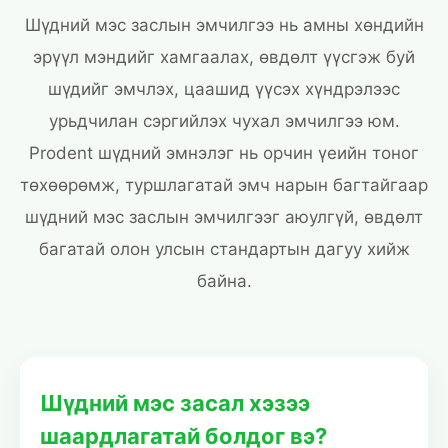
Шүдний мэс заслын эмчилгээ нь амны хөндийн
эрүүл мэндийг хамгаалах, өвдөлт үүсгэж буй
шүдийг эмчлэх, цаашид үүсэх хүндрэлээс
урьдчилан сэргийлэх чухал эмчилгээ юм.
Prodent шүдний эмнэлэг нь орчин үеийн тоног
төхөөрөмж, туршлагатай эмч нарын багтайгаар
шүдний мэс заслын эмчилгээг аюулгүй, өвдөлт
багатай олон улсын стандартын дагуу хийж
байна.
Шүдний мэс засал хэзээ
шаардлагатай болдог вэ?