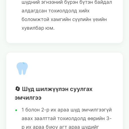
шүдний эгнээний бүрэн бүтэн байдал
алдагдсан тохиолдолд хийх
боломжтой хамгийн сүүлийн үеийн
хувилбар юм.
🔄 Шүд шилжүүлэн суулгах
эмчилгээ
1 болон 2-р их араа шүд эмчилгээгүй
авах заалттай тохиолдолд өөрийн 3-
р их араа буюу агт араа шүдийг