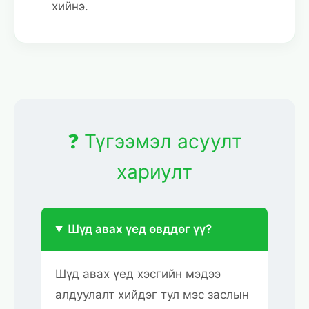
хийнэ.
❓ Түгээмэл асуулт
хариулт
Шүд авах үед өвддөг үү?
Шүд авах үед хэсгийн мэдээ
алдуулалт хийдэг тул мэс заслын