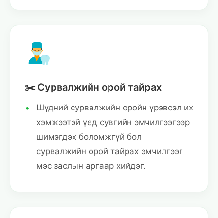
✂️ Сурвалжийн орой тайрах
Шүдний сурвалжийн оройн үрэвсэл их
хэмжээтэй үед сувгийн эмчилгээгээр
шимэгдэх боломжгүй бол
сурвалжийн орой тайрах эмчилгээг
мэс заслын аргаар хийдэг.