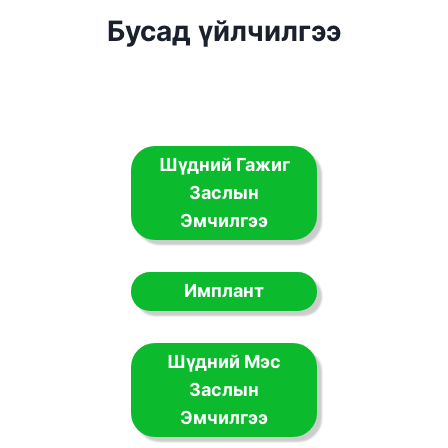
Бусад үйлчилгээ
Шүдний Гажиг
Заслын
Эмчилгээ
Имплант
Шүдний Мэс
Заслын
Эмчилгээ