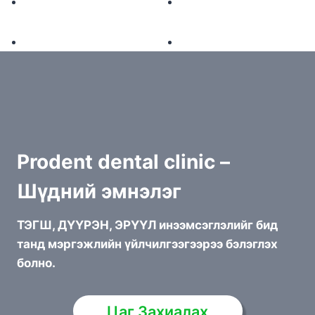
Prodent dental clinic –
Шүдний эмнэлэг
ТЭГШ, ДҮҮРЭН, ЭРҮҮЛ инээмсэглэлийг бид
танд мэргэжлийн үйлчилгээгээрээ бэлэглэх
болно.
Цаг Захиалах