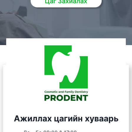
Цаг Захиалах
Ажиллах цагийн хуваарь