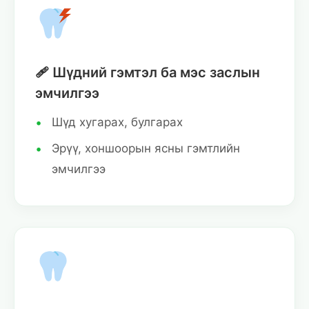
🩹 Шүдний гэмтэл ба мэс заслын
эмчилгээ
Шүд хугарах, булгарах
Эрүү, хоншоорын ясны гэмтлийн
эмчилгээ