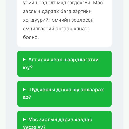
үеийн өвдөлт мэдрэгдэхгүй. Мэс
заслын дараах бага зэргийн
хөндүүрийг эмчийн зөвлөсөн
эмчилгээний аргаар хянаж
болно.
Агт араа авах шаардлагатай
юу?
Шүд авсны дараа юу анхаарах
вэ?
Мэс заслын дараа хавдар
үүсэх үү?