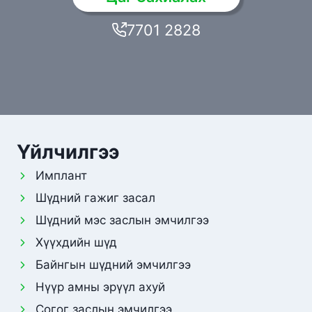
7701 2828
Үйлчилгээ
Имплант
Шүдний гажиг засал
Шүдний мэс заслын эмчилгээ
Хүүхдийн шүд
Байнгын шүдний эмчилгээ
Нүүр амны эрүүл ахуй
Согог заслын эмчилгээ