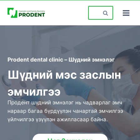
Skip
Search
to
for:
content
Prodent dental clinic – Шүдний эмнэлэг
Шүдний мэс заслын
эмчилгээ
Продент шүдний эмнэлэг нь чадварлаг эмч
нараар багаа бүрдүүлэн чанартай эмчилгээ
үйлчилгээ үзүүлэн ажилласаар байна.