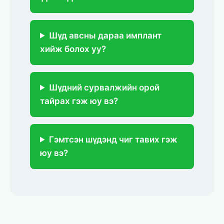
Шүд авсны дараа имплант
хийж болох уу?
Шүдний сурвалжийн орой
тайрах гэж юу вэ?
Гэмтсэн шүдэнд чиг тавих гэж
юу вэ?