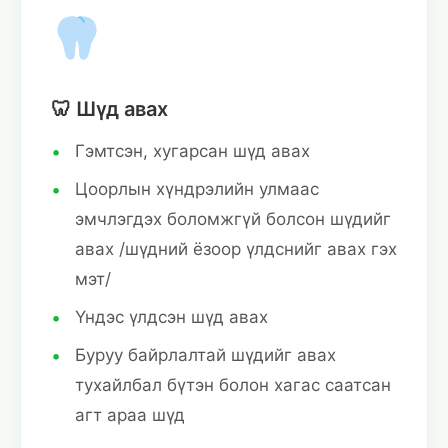
🦷 Шүд авах
Гэмтсэн, хугарсан шүд авах
Цоорлын хүндрэлийн улмаас
эмчлэгдэх боломжгүй болсон шүдийг
авах /шүдний ёзоор үлдснийг авах гэх
мэт/
Үндэс үлдсэн шүд авах
Буруу байрлалтай шүдийг авах
тухайлбал бүтэн болон хагас саатсан
агт араа шүд