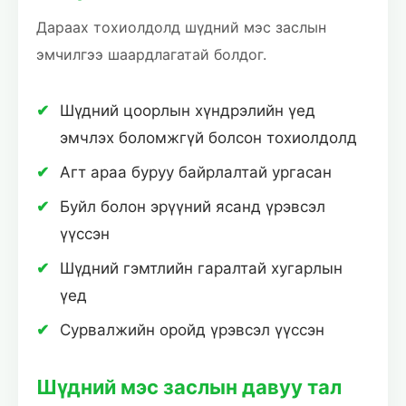
Дараах тохиолдолд шүдний мэс заслын
эмчилгээ шаардлагатай болдог.
Шүдний цоорлын хүндрэлийн үед
эмчлэх боломжгүй болсон тохиолдолд
Агт араа буруу байрлалтай ургасан
Буйл болон эрүүний ясанд үрэвсэл
үүссэн
Шүдний гэмтлийн гаралтай хугарлын
үед
Сурвалжийн оройд үрэвсэл үүссэн
Шүдний мэс заслын давуу тал