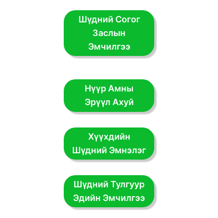
Шүдний Согог
Заслын
Эмчилгээ
Нүүр Амны
Эрүүл Ахуй
Хүүхдийн
Шүдний Эмнэлэг
Шүдний Тулгуур
Эдийн Эмчилгээ