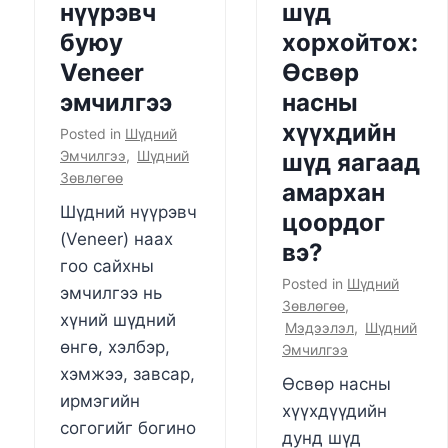
нүүрэвч
шүд
буюу
хорхойтох:
Veneer
Өсвөр
эмчилгээ
насны
хүүхдийн
Posted in
Шүдний
Эмчилгээ
,
Шүдний
шүд яагаад
Зөвлөгөө
амархан
Шүдний нүүрэвч
цоордог
(Veneer) наах
вэ?
гоо сайхны
Posted in
Шүдний
эмчилгээ нь
Зөвлөгөө
,
хүний шүдний
Мэдээлэл
,
Шүдний
өнгө, хэлбэр,
Эмчилгээ
хэмжээ, завсар,
Өсвөр насны
ирмэгийн
хүүхдүүдийн
согогийг богино
дунд шүд