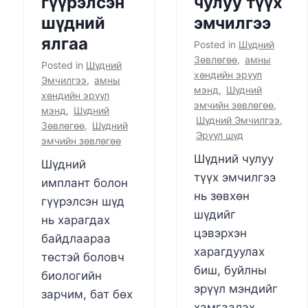
гүүрэлсэн
чулуу түүх
шүдний
эмчилгээ
ялгаа
Posted in
Шүдний
Зөвлөгөө
,
амны
Posted in
Шүдний
хөндийн эрүүл
Эмчилгээ
,
амны
мэнд
,
Шүдний
хөндийн эрүүл
эмчийн зөвлөгөө
,
мэнд
,
Шүдний
Шүдний Эмчилгээ
,
Зөвлөгөө
,
Шүдний
Эрүүл шүд
эмчийн зөвлөгөө
Шүдний чулуу
Шүдний
түүх эмчилгээ
имплант болон
нь зөвхөн
гүүрэлсэн шүд
шүдийг
нь харагдах
цэвэрхэн
байдлаараа
харагдуулах
төстэй боловч
биш, буйлны
биологийн
эрүүл мэндийг
зарчим, бат бөх
хамгаалах