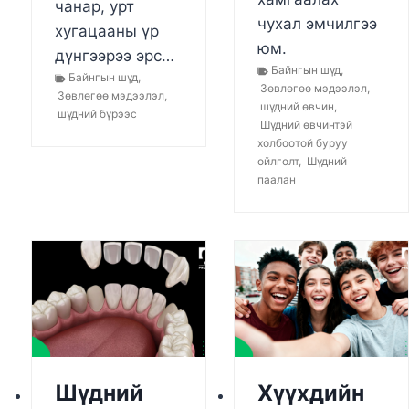
чанар, урт
чухал эмчилгээ
хугацааны үр
юм.
дүнгээрээ эрс…
Байнгын шүд
,
Байнгын шүд
,
Зөвлөгөө мэдээлэл
,
Зөвлөгөө мэдээлэл
,
шүдний өвчин
,
шүдний бүрээс
Шүдний өвчинтэй
холбоотой буруу
ойлголт
,
Шүдний
паалан
Шүдний
Хүүхдийн