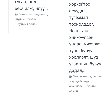
хугацаанд
хорхойтох
өөрчилж, илүү…
асуудал
Зөвлөгөө мэдээлэл
,
түгээмэл
шүдний бүрээс
,
тохиолддог.
Шүдний паалан
Ялангуяа
хийжүүлсэн
ундаа, чихэрлэг
хүнс, буруу
хооллолт, шүд
угаалтын буруу
дадал,…
Зөвлөгөө мэдээлэл
,
хүүхдийн шүд
арчилгаа
,
шүдний
өвчин