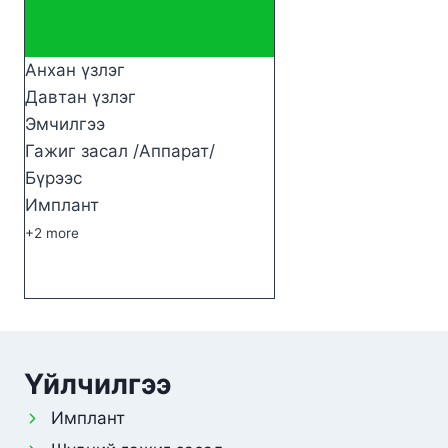
Анхан үзлэг
Давтан үзлэг
Эмчилгээ
Гажиг засал /Аппарат/
Бүрээс
Имплант
+2 more
Үйлчилгээ
Имплант