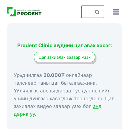
Skip
Search
to
for:
content
Prodent Clinic шүдний цаг авах хэсэг:
Цаг захиалах заавар үзэх
Урьдчилгаа
20.000₮
онлайнаар
төлснөөр таны цаг баталгаажина.
Үйлчилгээ авсны дараа тус дүн нь нийт
үнийн дүнгээс хасагдаж тооцогдоно. Цаг
захиалах видео заавар үзэх бол
энд
дарна уу
.