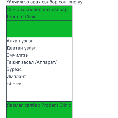
Үйлчилгээ авах салбар сонгоно уу
13 - р хороолол дах салбар
Prodent Clinic
Анхан үзлэг
Давтан үзлэг
Эмчилгээ
Гажиг засал /Аппарат/
Бүрээс
Имплант
+4 more
Яармаг салбар Prodent Clinic