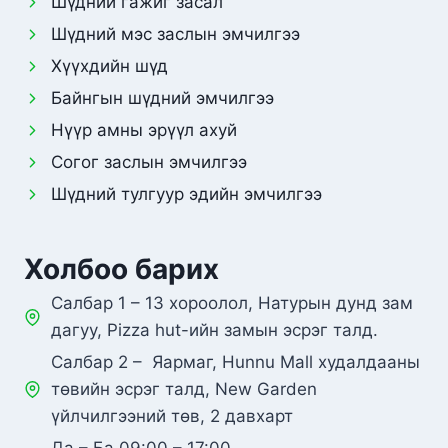
Шүдний гажиг засал
Шүдний мэс заслын эмчилгээ
Хүүхдийн шүд
Байнгын шүдний эмчилгээ
Нүүр амны эрүүл ахуй
Согог заслын эмчилгээ
Шүдний тулгуур эдийн эмчилгээ
Холбоо барих
Салбар 1 – 13 хороолол, Натурын дунд зам
дагуу, Pizza hut-ийн замын эсрэг талд.
Салбар 2 – Яармаг, Hunnu Mall худалдааны
төвийн эсрэг талд, New Garden
үйлчилгээний төв, 2 давхарт