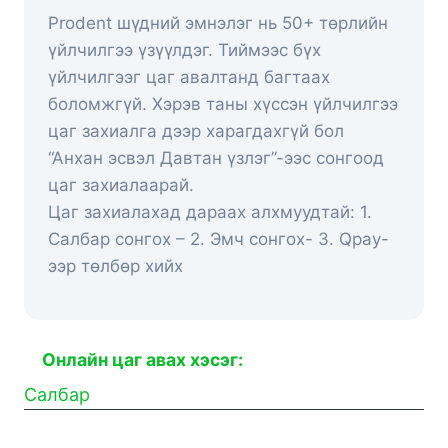
Prodent шүдний эмнэлэг нь 50+ төрлийн
үйлчилгээ үзүүлдэг. Тиймээс бүх
үйлчилгээг цаг авалтанд багтаах
боломжгүй. Хэрэв таны хүссэн үйлчилгээ
цаг захиалга дээр харагдахгүй бол
“Анхан эсвэл Давтан үзлэг”-ээс сонгоод
цаг захиалаарай.
Цаг захиалахад дараах алхмуудтай: 1.
Салбар сонгох – 2. Эмч сонгох- 3. Qpay-
ээр төлбөр хийх
Онлайн цаг авах хэсэг:
Салбар