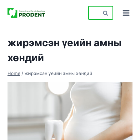
Skip
Search
to
for:
content
жирэмсэн үеийн амны
хөндий
Home
/
жирэмсэн үеийн амны хөндий