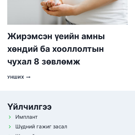
Жирэмсэн үеийн амны
хөндий ба хооллолтын
чухал 8 зөвлөмж
ЖИРЭМСЭН
УНШИХ
ҮЕИЙН
АМНЫ
ХӨНДИЙ
БА
Үйлчилгээ
ХООЛЛОЛТЫН
ЧУХАЛ
Имплант
8
Шүдний гажиг засал
ЗӨВЛӨМЖ