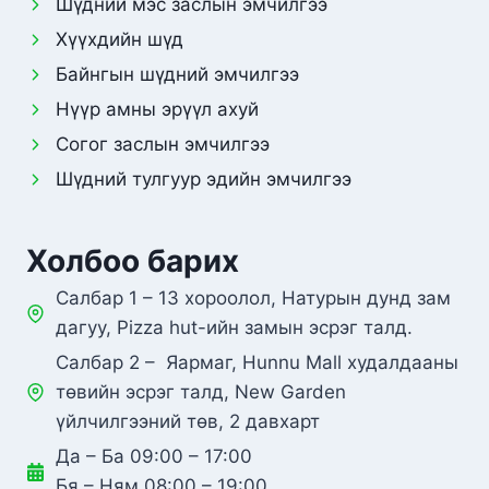
Шүдний мэс заслын эмчилгээ
Хүүхдийн шүд
Байнгын шүдний эмчилгээ
Нүүр амны эрүүл ахуй
Согог заслын эмчилгээ
Шүдний тулгуур эдийн эмчилгээ
Холбоо барих
Салбар 1 – 13 хороолол, Натурын дунд зам
дагуу, Pizza hut-ийн замын эсрэг талд.
Салбар 2 – Яармаг, Hunnu Mall худалдааны
төвийн эсрэг талд, New Garden
үйлчилгээний төв, 2 давхарт
Да – Ба 09:00 – 17:00
Бя – Ням 08:00 – 19:00