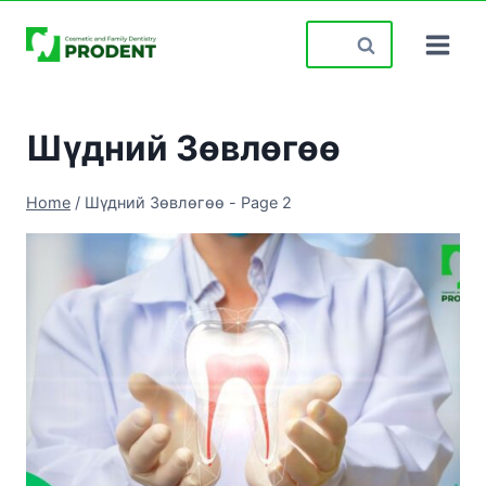
Skip
Search
to
for:
content
Шүдний Зөвлөгөө
Home
/
Шүдний Зөвлөгөө
- Page 2