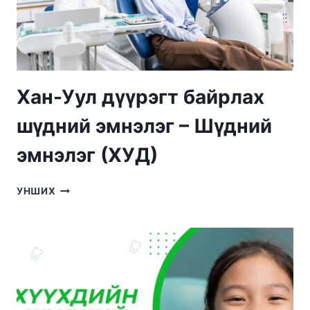
Хан-Уул дүүрэгт байрлах
шүдний эмнэлэг – Шүдний
эмнэлэг (ХУД)
ХАН-
УНШИХ
УУЛ
ДҮҮРЭГТ
БАЙРЛАХ
ШҮДНИЙ
ЭМНЭЛЭГ
–
ШҮДНИЙ
ЭМНЭЛЭГ