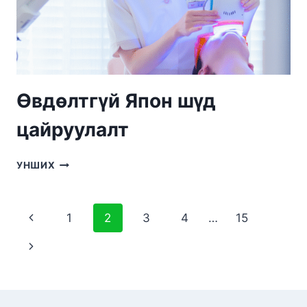
Өвдөлтгүй Япон шүд
цайруулалт
ӨВДӨЛТГҮЙ
УНШИХ
ЯПОН
ШҮД
ЦАЙРУУЛАЛТ
Page
Previous
1
2
3
4
…
15
navigation
Page
Next
Page