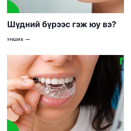
Шүдний бүрээс гэж юу вэ?
ШҮДНИЙ
УНШИХ
БҮРЭЭС
ГЭЖ
ЮУ
ВЭ?