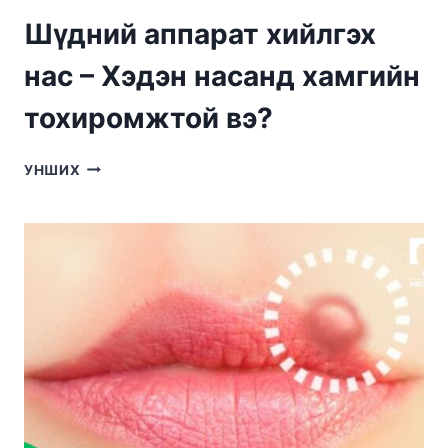
Шүдний аппарат хийлгэх
нас – Хэдэн насанд хамгийн
тохиромжтой вэ?
ШҮДНИЙ
УНШИХ
АППАРАТ
ХИЙЛГЭХ
НАС
–
ХЭДЭН
НАСАНД
ХАМГИЙН
ТОХИРОМЖТОЙ
ВЭ?