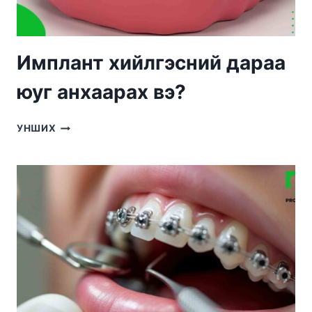
Имплант хийлгэсний дараа
юуг анхаарах вэ?
ИМПЛАНТ
УНШИХ
ХИЙЛГЭСНИЙ
ДАРАА
ЮУГ
АНХААРАХ
ВЭ?