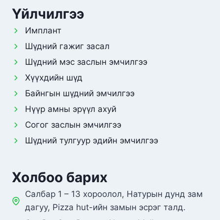
Үйлчилгээ
Имплант
Шүдний гажиг засал
Шүдний мэс заслын эмчилгээ
Хүүхдийн шүд
Байнгын шүдний эмчилгээ
Нүүр амны эрүүл ахуй
Согог заслын эмчилгээ
Шүдний тулгуур эдийн эмчилгээ
Холбоо барих
Салбар 1 – 13 хороолол, Натурын дунд зам
дагуу, Pizza hut-ийн замын эсрэг талд.