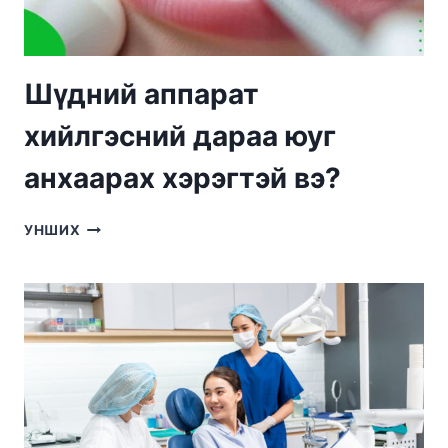
Шүдний аппарат
хийлгэсний дараа юуг
анхаарах хэрэгтэй вэ?
ШҮДНИЙ
УНШИХ
АППАРАТ
ХИЙЛГЭСНИЙ
ДАРАА
ЮУГ
АНХААРАХ
ХЭРЭГТЭЙ
ВЭ?