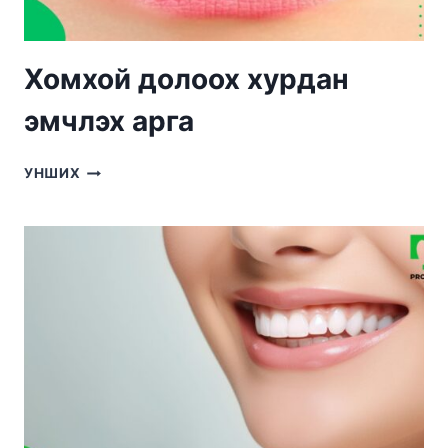
Хомхой долоох хурдан
эмчлэх арга
ХОМХОЙ
УНШИХ
ДОЛООХ
ХУРДАН
ЭМЧЛЭХ
АРГА