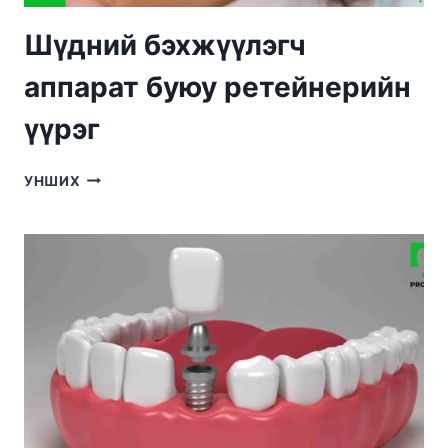
Шүдний бэхжүүлэгч
аппарат буюу ретейнерийн
үүрэг
ШҮДНИЙ
УНШИХ
БЭХЖҮҮЛЭГЧ
АППАРАТ
БУЮУ
РЕТЕЙНЕРИЙН
ҮҮРЭГ