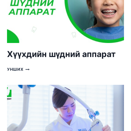
(ХУД)
Хүүхдийн шүдний аппарат
ХҮҮХДИЙН
УНШИХ
ШҮДНИЙ
АППАРАТ