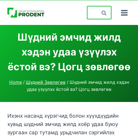
Skip
Search
to
for:
content
Шүдний эмчид жилд
хэдэн удаа үзүүлэх
ёстой вэ? Цогц зөвлөгөө
Home
/
Шүдний Зөвлөгөө
/
Шүдний эмчид жилд хэдэн
удаа үзүүлэх ёстой вэ? Цогц зөвлөгөө
Ихэнх насанд хүрэгчид болон хүүхдүүдийн
хувьд шүдний эмчид жилд хоёр удаа буюу
зургаан сар тутамд урьдчилан сэргийлэх