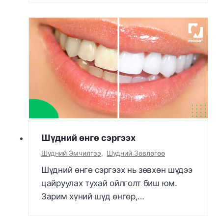
Шүдний өнгө сэргээх
Шүдний Эмчилгээ
,
Шүдний Зөвлөгөө
Шүдний өнгө сэргээх нь зөвхөн шүдээ
цайруулах тухай ойлголт биш юм.
Зарим хүний шүд өнгөр,…