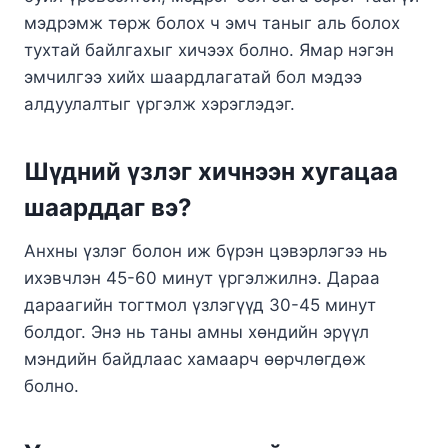
мэдрэмж төрж болох ч эмч таныг аль болох
тухтай байлгахыг хичээх болно. Ямар нэгэн
эмчилгээ хийх шаардлагатай бол мэдээ
алдуулалтыг үргэлж хэрэглэдэг.
Шүдний үзлэг хичнээн хугацаа
шаарддаг вэ?
Анхны үзлэг болон иж бүрэн цэвэрлэгээ нь
ихэвчлэн 45-60 минут үргэлжилнэ. Дараа
дараагийн тогтмол үзлэгүүд 30-45 минут
болдог. Энэ нь таны амны хөндийн эрүүл
мэндийн байдлаас хамаарч өөрчлөгдөж
болно.