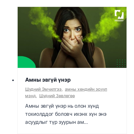
Амны эвгүй үнэр
Шүдний Эмчилгээ
,
амны хөндийн эрүүл
мэнд
,
Шүдний Зөвлөгөө
Амны эвгүй үнэр нь олон хүнд
тохиолддог боловч ихэнх хүн энэ
асуудлыг түр зуурын ам…