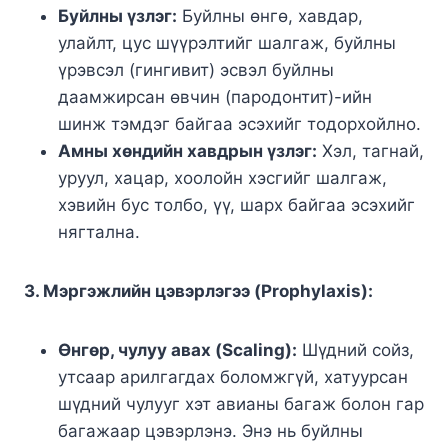
Буйлны үзлэг:
Буйлны өнгө, хавдар,
улайлт, цус шүүрэлтийг шалгаж, буйлны
үрэвсэл (гингивит) эсвэл буйлны
даамжирсан өвчин (пародонтит)-ийн
шинж тэмдэг байгаа эсэхийг тодорхойлно.
Амны хөндийн хавдрын үзлэг:
Хэл, тагнай,
уруул, хацар, хоолойн хэсгийг шалгаж,
хэвийн бус толбо, үү, шарх байгаа эсэхийг
нягтална.
3. Мэргэжлийн цэвэрлэгээ (Prophylaxis):
Өнгөр, чулуу авах (Scaling):
Шүдний сойз,
утсаар арилгагдах боломжгүй, хатуурсан
шүдний чулууг хэт авианы багаж болон гар
багажаар цэвэрлэнэ. Энэ нь буйлны