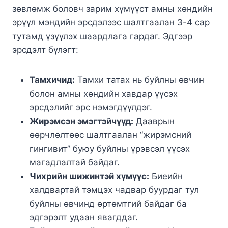
зөвлөмж боловч зарим хүмүүст амны хөндийн
эрүүл мэндийн эрсдэлээс шалтгаалан 3-4 сар
тутамд үзүүлэх шаардлага гардаг. Эдгээр
эрсдэлт бүлэгт:
Тамхичид:
Тамхи татах нь буйлны өвчин
болон амны хөндийн хавдар үүсэх
эрсдэлийг эрс нэмэгдүүлдэг.
Жирэмсэн эмэгтэйчүүд:
Дааврын
өөрчлөлтөөс шалтгаалан “жирэмсний
гингивит” буюу буйлны үрэвсэл үүсэх
магадлалтай байдаг.
Чихрийн шижинтэй хүмүүс:
Биеийн
халдвартай тэмцэх чадвар буурдаг тул
буйлны өвчинд өртөмтгий байдаг ба
эдгэрэлт удаан явагддаг.