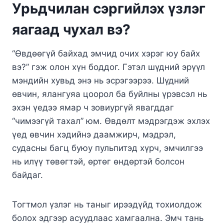
Урьдчилан сэргийлэх үзлэг
яагаад чухал вэ?
“Өвдөөгүй байхад эмчид очих хэрэг юу байх
вэ?” гэж олон хүн боддог. Гэтэл шүдний эрүүл
мэндийн хувьд энэ нь эсрэгээрээ. Шүдний
өвчин, ялангуяа цоорол ба буйлны үрэвсэл нь
эхэн үедээ ямар ч зовиургүй явагддаг
“чимээгүй тахал” юм. Өвдөлт мэдрэгдэж эхлэх
үед өвчин хэдийнэ даамжирч, мэдрэл,
судасны багц буюу пульпитэд хүрч, эмчилгээ
нь илүү төвөгтэй, өртөг өндөртэй болсон
байдаг.
Тогтмол үзлэг нь таныг ирээдүйд тохиолдож
болох эдгээр асуудлаас хамгаална. Эмч тань