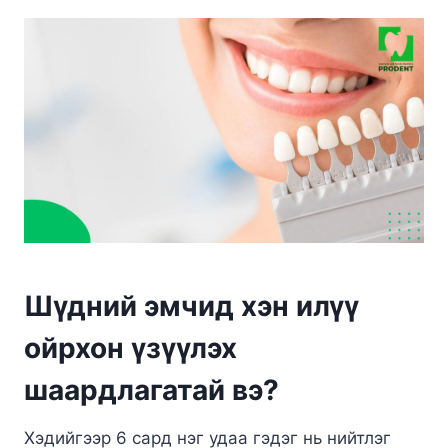
Шүдний эмчид хэн илүү
ойрхон үзүүлэх
шаардлагатай вэ?
Хэдийгээр 6 сард нэг удаа гэдэг нь нийтлэг