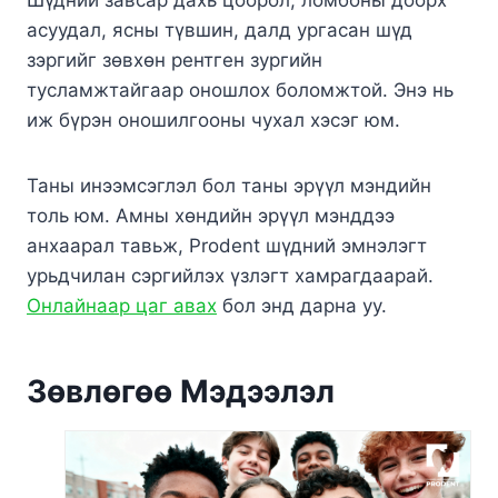
Шүдний завсар дахь цоорол, ломбоны доорх
асуудал, ясны түвшин, далд ургасан шүд
зэргийг зөвхөн рентген зургийн
тусламжтайгаар оношлох боломжтой. Энэ нь
иж бүрэн оношилгооны чухал хэсэг юм.
Таны инээмсэглэл бол таны эрүүл мэндийн
толь юм. Амны хөндийн эрүүл мэнддээ
анхаарал тавьж, Prodent шүдний эмнэлэгт
урьдчилан сэргийлэх үзлэгт хамрагдаарай.
Онлайнаар цаг авах
бол энд дарна уу.
Зөвлөгөө Мэдээлэл