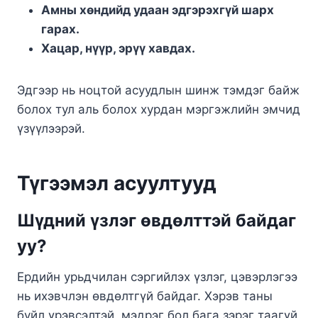
Амны хөндийд удаан эдгэрэхгүй шарх
гарах.
Хацар, нүүр, эрүү хавдах.
Эдгээр нь ноцтой асуудлын шинж тэмдэг байж
болох тул аль болох хурдан мэргэжлийн эмчид
үзүүлээрэй.
Түгээмэл асуултууд
Шүдний үзлэг өвдөлттэй байдаг
уу?
Ердийн урьдчилан сэргийлэх үзлэг, цэвэрлэгээ
нь ихэвчлэн өвдөлтгүй байдаг. Хэрэв таны
буйл үрэвсэлтэй, мэдрэг бол бага зэрэг таагүй