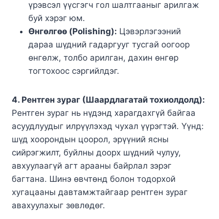
үрэвсэл үүсгэгч гол шалтгааныг арилгаж
буй хэрэг юм.
Өнгөлгөө (Polishing):
Цэвэрлэгээний
дараа шүдний гадаргууг тусгай оогоор
өнгөлж, толбо арилган, дахин өнгөр
тогтохоос сэргийлдэг.
4. Рентген зураг (Шаардлагатай тохиолдолд):
Рентген зураг нь нүдэнд харагдахгүй байгаа
асуудлуудыг илрүүлэхэд чухал үүрэгтэй. Үүнд:
шүд хоорондын цоорол, эрүүний ясны
сийрэгжилт, буйлны доорх шүдний чулуу,
авхуулаагүй агт арааны байрлал зэрэг
багтана. Шинэ өвчтөнд болон тодорхой
хугацааны давтамжтайгаар рентген зураг
авахуулахыг зөвлөдөг.