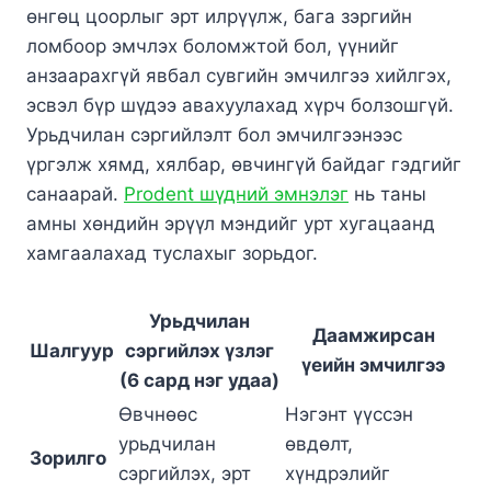
өнгөц цоорлыг эрт илрүүлж, бага зэргийн
ломбоор эмчлэх боломжтой бол, үүнийг
анзаарахгүй явбал сувгийн эмчилгээ хийлгэх,
эсвэл бүр шүдээ авахуулахад хүрч болзошгүй.
Урьдчилан сэргийлэлт бол эмчилгээнээс
үргэлж хямд, хялбар, өвчингүй байдаг гэдгийг
санаарай.
Prodent шүдний эмнэлэг
нь таны
амны хөндийн эрүүл мэндийг урт хугацаанд
хамгаалахад туслахыг зорьдог.
Урьдчилан
Даамжирсан
Шалгуур
сэргийлэх үзлэг
үеийн эмчилгээ
(6 сард нэг удаа)
Өвчнөөс
Нэгэнт үүссэн
урьдчилан
өвдөлт,
Зорилго
сэргийлэх, эрт
хүндрэлийг