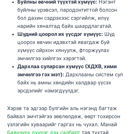
Буйлны өвчний түүхтэй хүмүүс:
Нэгэнт
буйлны үрэвсэл, пародонтиттой болсон
бол дахин сэдрэхээс сэргийлж, илүү
нарийн хяналтад байх шаардлагатай.
Шүдний цоорол их үүсдэг хүмүүс:
Шүд
цоорох өвчин идэвхтэй явагдаж буй
хүмүүс ойрхон хянуулж, фторжуулах
эмчилгээ хийлгэх хэрэгтэй.
Дархлаа суларсан хүмүүс (ХДХВ, хими
эмчилгээ гэх мэт):
Дархлааны систем сул
байх нь амны хөндийн халдвар үүсэх
эрсдэлийг нэмэгдүүлдэг.
Хэрэв та эдгээр бүлгийн аль нэгэнд багтаж
байвал эмчтэйгээ зөвлөлдөж, өөрт тохирсон
үзлэгийн хуваарийг гаргах нь чухал. Манай
Баянзүрх дүүрэг дэх салбарт
тав тухтай