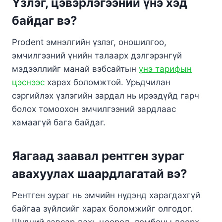
Үзлэг, цэвэрлэгээний үнэ хэд
байдаг вэ?
Prodent эмнэлгийн үзлэг, оношилгоо,
эмчилгээний үнийн талаарх дэлгэрэнгүй
мэдээллийг манай вэбсайтын
үнэ тарифын
цэснээс
харах боломжтой. Урьдчилан
сэргийлэх үзлэгийн зардал нь ирээдүйд гарч
болох томоохон эмчилгээний зардлаас
хамаагүй бага байдаг.
Яагаад заавал рентген зураг
авахуулах шаардлагатай вэ?
Рентген зураг нь эмчийн нүдэнд харагдахгүй
байгаа зүйлсийг харах боломжийг олгодог.