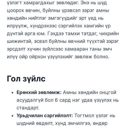
үзлэгт хамрагдахыг зөвлөдөг. Энэ нь шүд
цоорох өвчин, буйлны үрэвсэл зэрэг амны
хөндийн нийтлэг эмгэгүүдийг эрт үед нь
илрүүлж, хүндрэхээс сэргийлэх хамгийн үр
дүнтэй арга юм. Гэхдээ тамхи татдаг, чихрийн
шижинтэй, эсвэл буйлны өвчний түүхтэй зэрэг
эрсдэлт хүчин зүйлсээс хамааран таны эмч
илүү ойр ойрхон үзүүлэхийг зөвлөж болно.
Гол зүйлс
Ерөнхий зөвлөмж:
Амны хөндийн онцгой
асуудалгүй бол 6 сард нэг удаа үзүүлэх нь
стандарт.
Урьдчилан сэргийлэлт:
Тогтмол үзлэг нь
шүдний өвдөлт, хүнд эмчилгээ, өндөр