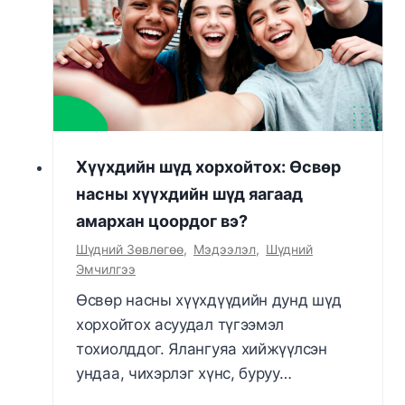
Хүүхдийн шүд хорхойтох: Өсвөр
насны хүүхдийн шүд яагаад
амархан цоордог вэ?
Шүдний Зөвлөгөө
,
Мэдээлэл
,
Шүдний
Эмчилгээ
Өсвөр насны хүүхдүүдийн дунд шүд
хорхойтох асуудал түгээмэл
тохиолддог. Ялангуяа хийжүүлсэн
ундаа, чихэрлэг хүнс, буруу…