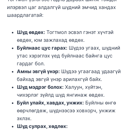
илэрвэл цаг алдалгүй шүдний эмчид хандах
шаардлагатай:
Шүд өвдөх:
Тогтмол эсвэл гэнэт хүчтэй
өвдөх, юм зажлахад өвдөх.
Буйлнаас цус гарах:
Шүдээ угаах, шүдний
утас хэрэглэх үед буйлнаас байнга цус
гардаг бол.
Амны эвгүй үнэр:
Шүдээ угаагаад удаагүй
байхад эвгүй үнэр арилахгүй байх.
Шүд мэдрэг болох:
Халуун, хүйтэн,
чихэрлэг зүйлд шүд янгинаж өвдөх.
Буйл улайх, хавдах, унжих:
Буйлны өнгө
өөрчлөгдөж, шүднээсээ ховхорч, унжиж
эхлэх.
Шүд сулрах, хөдлөх: