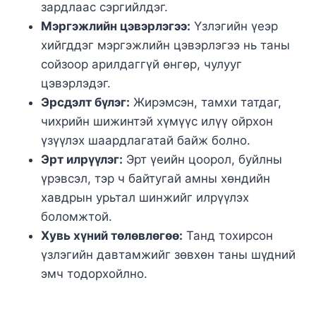
зардлаас сэргийлдэг.
Мэргэжлийн цэвэрлэгээ:
Үзлэгийн үеэр
хийгддэг мэргэжлийн цэвэрлэгээ нь таны
сойзоор арилдаггүй өнгөр, чулууг
цэвэрлэдэг.
Эрсдэлт бүлэг:
Жирэмсэн, тамхи татдаг,
чихрийн шижинтэй хүмүүс илүү ойрхон
үзүүлэх шаардлагатай байж болно.
Эрт илрүүлэг:
Эрт үеийн цоорол, буйлны
үрэвсэл, тэр ч байтугай амны хөндийн
хавдрын урьтал шинжийг илрүүлэх
боломжтой.
Хувь хүний төлөвлөгөө:
Танд тохирсон
үзлэгийн давтамжийг зөвхөн таны шүдний
эмч тодорхойлно.