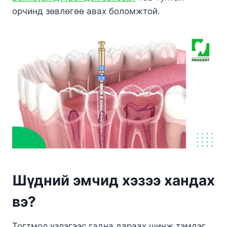
орчинд зөвлөгөө авах боломжтой.
Шүдний эмчид хэзээ хандах
вэ?
Тогтмол үзлэгээс гадна дараах шинж тэмдэг