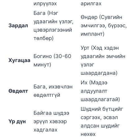
илрүүлэх
арилгах
Бага (Нэг
Өндөр (Сувгийн
удаагийн үзлэг,
Зардал
эмчилгээ, бүрээс,
цэвэрлэгээний
имплант)
төлбөр)
Урт (Хэд хэдэн
Богино (30-60
удаагийн эмчийн
Хугацаа
минут)
үзлэг
шаардагдана)
Их (Мэдээ
Бага, ихэвчлэн
Өвдөлт
алдуулалт
өвдөлтгүй
шаардлагатай)
Шүдний бүтцийг
Байгаа шүдээ
сэргээх, эсвэл
Үр дүн
эрүүл хэвээр
алдсан шүдийг
хадгалах
нөхөх