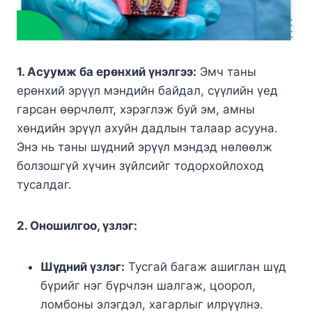
1. Асуумж ба ерөнхий үнэлгээ:
Эмч таны
ерөнхий эрүүл мэндийн байдал, сүүлийн үед
гарсан өөрчлөлт, хэрэглэж буй эм, амны
хөндийн эрүүл ахуйн дадлын талаар асууна.
Энэ нь таны шүдний эрүүл мэндэд нөлөөлж
болзошгүй хүчин зүйлсийг тодорхойлоход
тусалдаг.
2. Оношилгоо, үзлэг:
Шүдний үзлэг:
Тусгай багаж ашиглан шүд
бүрийг нэг бүрчлэн шалгаж, цоорол,
ломбоны элэгдэл, хагарлыг илрүүлнэ.