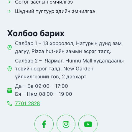
Согог заслын эмчилгээ
Шүдний тулгуур эдийн эмчилгээ
Холбоо барих
Салбар 1 – 13 хороолол, Натурын дунд зам
дагуу, Pizza hut-ийн замын эсрэг талд.
Салбар 2 – Яармаг, Hunnu Mall худалдааны
төвийн эсрэг талд, New Garden
үйлчилгээний төв, 2 давхарт
Да – Ба 09:00 – 17:00
Бя – Ням 08:00 – 19:00
7701 2828