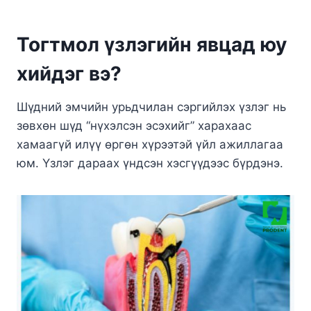
Тогтмол үзлэгийн явцад юу
хийдэг вэ?
Шүдний эмчийн урьдчилан сэргийлэх үзлэг нь
зөвхөн шүд “нүхэлсэн эсэхийг” харахаас
хамаагүй илүү өргөн хүрээтэй үйл ажиллагаа
юм. Үзлэг дараах үндсэн хэсгүүдээс бүрдэнэ.