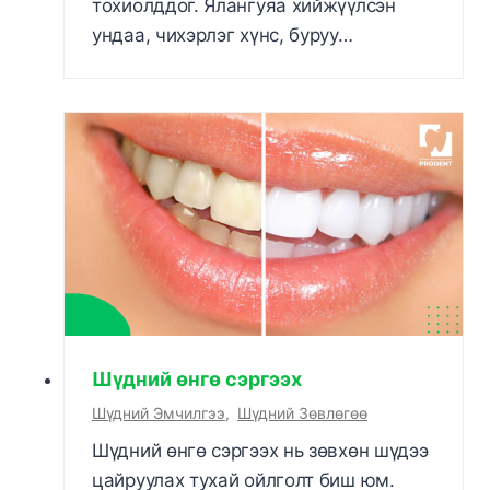
тохиолддог. Ялангуяа хийжүүлсэн
ундаа, чихэрлэг хүнс, буруу…
Шүдний өнгө сэргээх
Шүдний Эмчилгээ
,
Шүдний Зөвлөгөө
Шүдний өнгө сэргээх нь зөвхөн шүдээ
цайруулах тухай ойлголт биш юм.