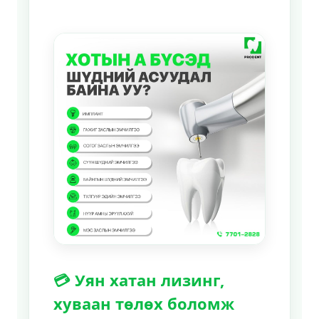
💳 Уян хатан лизинг,
хуваан төлөх боломж