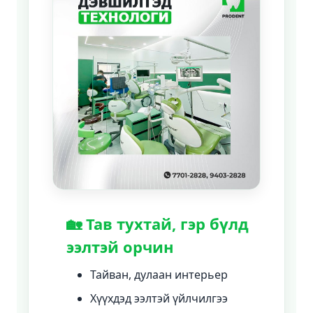
🏡 Тав тухтай, гэр бүлд
ээлтэй орчин
Тайван, дулаан интерьер
Хүүхдэд ээлтэй үйлчилгээ