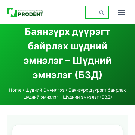
Skip
Search
to
for:
content
Баянзүрх дүүрэгт
байрлах шүдний
эмнэлэг – Шүдний
эмнэлэг (БЗД)
Home
/
Шүдний Эмчилгээ
/
Баянзүрх дүүрэгт байрлах
шүдний эмнэлэг – Шүдний эмнэлэг (БЗД)