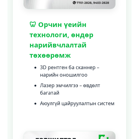
🦷 Орчин үеийн
технологи, өндөр
нарийвчлалтай
төхөөрөмж
3D рентген ба сканнер –
нарийн оношилгоо
Лазер эмчилгээ – өвдөлт
багатай
Аюулгүй цайруулалтын систем