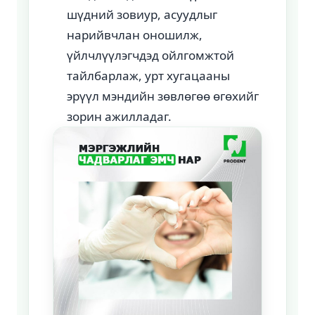
шүдний зовиур, асуудлыг
нарийвчлан оношилж,
үйлчлүүлэгчдэд ойлгомжтой
тайлбарлаж, урт хугацааны
эрүүл мэндийн зөвлөгөө өгөхийг
зорин ажилладаг.