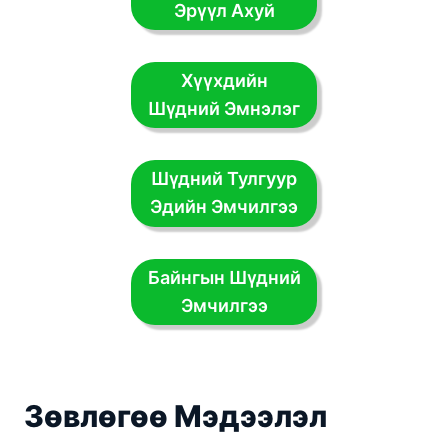
Эрүүл Ахуй
Хүүхдийн
Шүдний Эмнэлэг
Шүдний Тулгуур
Эдийн Эмчилгээ
Байнгын Шүдний
Эмчилгээ
Зөвлөгөө Мэдээлэл