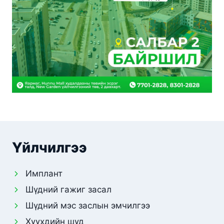
Үйлчилгээ
Имплант
Шүдний гажиг засал
Шүдний мэс заслын эмчилгээ
Хүүхдийн шүд