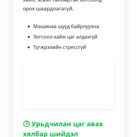
орох шаардлагагүй.
Машинаа шууд байрлуулна
Зогсоол хайж цаг алдахгүй
Түгжрэлийн стрессгүй
🕒 Урьдчилан цаг авах
хялбар шийдэл