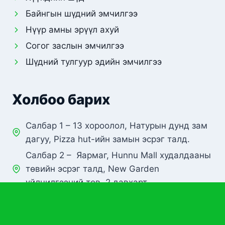
Байнгын шүдний эмчилгээ
Нүүр амны эрүүл ахуй
Согог заслын эмчилгээ
Шүдний тулгуур эдийн эмчилгээ
Холбоо барих
Салбар 1 – 13 хороолол, Натурын дунд зам
дагуу, Pizza hut-ийн замын эсрэг талд.
Салбар 2 – Яармаг, Hunnu Mall худалдааны
төвийн эсрэг талд, New Garden
үйлчилгээний төв, 2 давхарт
Да – Ба 09:00 – 17:00
Бя – Ням 08:00 – 19:00