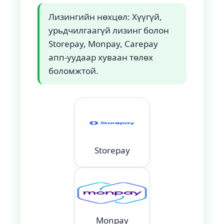
Лизингийн нөхцөл: Хүүгүй,
урьдчилгаагүй лизинг болон
Storepay, Monpay, Carepay
апп-уудаар хуваан төлөх
боломжтой.
Storepay
Monpay