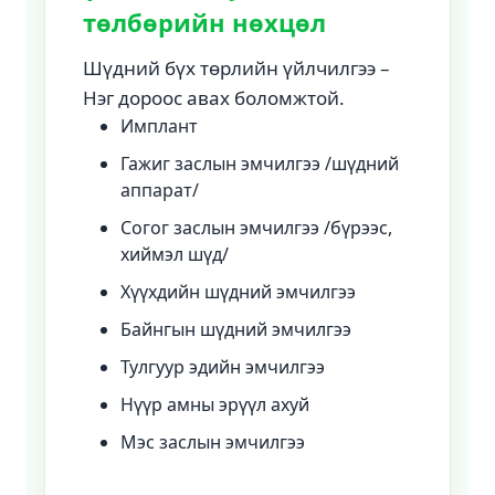
төлбөрийн нөхцөл
Шүдний бүх төрлийн үйлчилгээ –
Нэг дороос авах боломжтой.
Имплант
Гажиг заслын эмчилгээ /шүдний
аппарат/
Согог заслын эмчилгээ /бүрээс,
хиймэл шүд/
Хүүхдийн шүдний эмчилгээ
Байнгын шүдний эмчилгээ
Тулгуур эдийн эмчилгээ
Нүүр амны эрүүл ахуй
Мэс заслын эмчилгээ