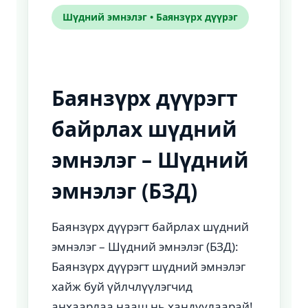
Шүдний эмнэлэг • Баянзүрх дүүрэг
Баянзүрх дүүрэгт
байрлах шүдний
эмнэлэг – Шүдний
эмнэлэг (БЗД)
Баянзүрх дүүрэгт байрлах шүдний
эмнэлэг – Шүдний эмнэлэг (БЗД):
Баянзүрх дүүрэгт шүдний эмнэлэг
хайж буй үйлчлүүлэгчид
анхаарлаа нааш нь хандуулаарай!