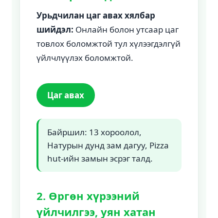
Урьдчилан цаг авах хялбар
шийдэл:
Онлайн болон утсаар цаг
товлох боломжтой тул хүлээгдэлгүй
үйлчлүүлэх боломжтой.
Цаг авах
Байршил: 13 хороолол,
Натурын дунд зам дагуу, Pizza
hut-ийн замын эсрэг талд.
2. Өргөн хүрээний
үйлчилгээ, уян хатан