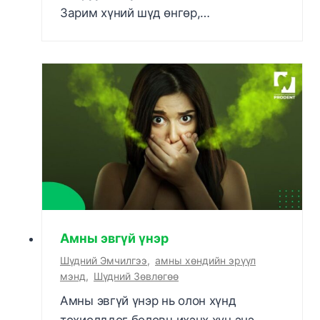
Зарим хүний шүд өнгөр,…
Амны эвгүй үнэр
Шүдний Эмчилгээ
,
амны хөндийн эрүүл
мэнд
,
Шүдний Зөвлөгөө
Амны эвгүй үнэр нь олон хүнд