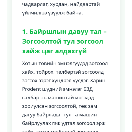
чадварлаг, хурдан, найдвартай
үйлчилгээ үзүүлж байна.
1. Байршлын давуу тал –
Зогсоолтой тул зогсоол
хайж цаг алдахгүй
Хотын төвийн эмнэлгүүдэд зогсоол
хайх, тойрох, төлбөртэй зогсоолд
зогсох зэрэг хүндрэл үүсдэг. Харин
Prodent шүдний эмнэлэг БЗД
салбар нь машинтай иргэдэд
зориулсан зогсоолтой, төв зам
дагуу байрладаг тул та машин
байрлуулах гэж удтал зогсоол эрж
хайх, эсвэл төлбөртэй зогсоолд