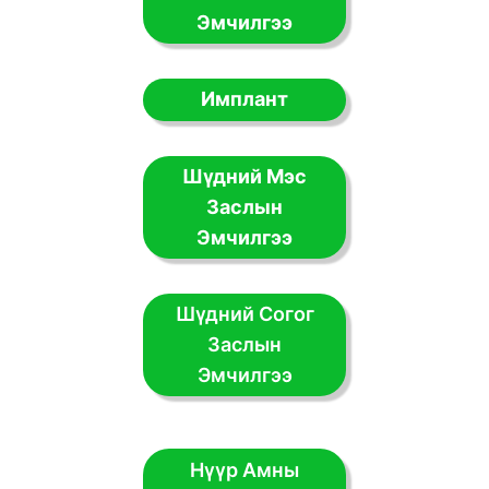
Эмчилгээ
Имплант
Шүдний Мэс
Заслын
Эмчилгээ
Шүдний Согог
Заслын
Эмчилгээ
Нүүр Амны