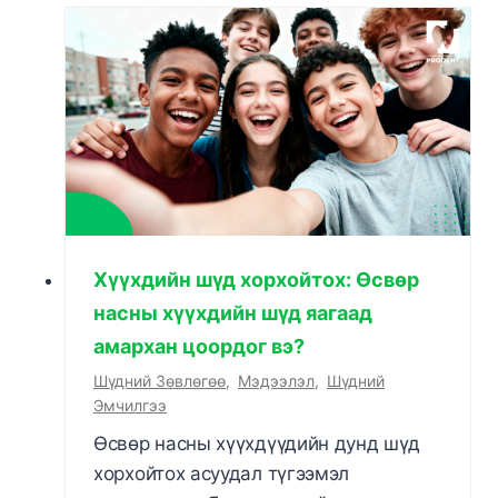
Хүүхдийн шүд хорхойтох: Өсвөр
насны хүүхдийн шүд яагаад
амархан цоордог вэ?
Шүдний Зөвлөгөө
,
Мэдээлэл
,
Шүдний
Эмчилгээ
Өсвөр насны хүүхдүүдийн дунд шүд
хорхойтох асуудал түгээмэл