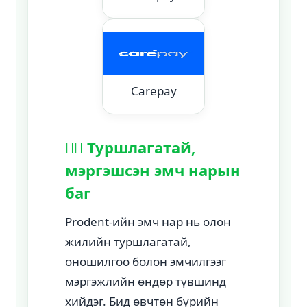
Carepay
👩‍⚕️ Туршлагатай,
мэргэшсэн эмч нарын
баг
Prodent-ийн эмч нар нь олон
жилийн туршлагатай,
оношилгоо болон эмчилгээг
мэргэжлийн өндөр түвшинд
хийдэг. Бид өвчтөн бүрийн