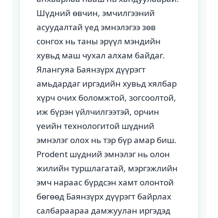
Шүдний өвчин, эмчилгээний
асуудалтай үед эмнэлэгээ зөв
сонгох нь таны эрүүл мэндийн
хувьд маш чухал алхам байдаг.
Ялангуяа Баянзүрх дүүрэгт
амьдардаг иргэдийн хувьд хялбар
хүрч очих боломжтой, зогсоолтой,
иж бүрэн үйлчилгээтэй, орчин
үеийн технологитой шүдний
эмнэлэг олох нь тэр бүр амар биш.
Prodent шүдний эмнэлэг нь олон
жилийн туршлагатай, мэргэжлийн
эмч нараас бүрдсэн хамт олонтой
бөгөөд Баянзүрх дүүрэгт байрлах
салбараараа дамжуулан иргэдэд