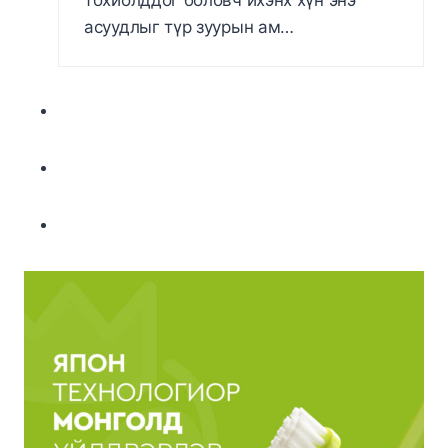
тохиолддог боловч ихэнх хүн энэ
асуудлыг түр зуурын ам…