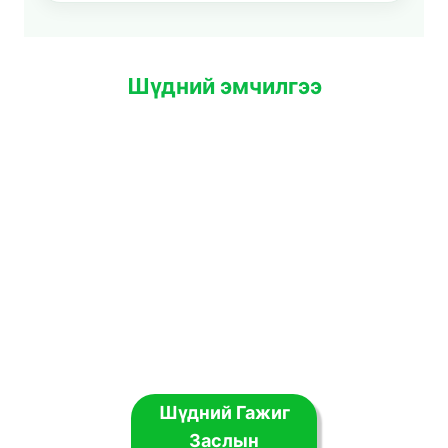
Шүдний эмчилгээ
Шүдний Гажиг
Заслын