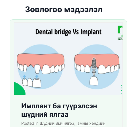
Зөвлөгөө мэдээлэл
Имплант ба гүүрэлсэн
шүдний ялгаа
Posted in
Шүдний Эмчилгээ
,
амны хөндийн