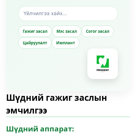
Гажиг засал
Мэс засал
Согог засал
Цайруулалт
Имплант
Шүдний гажиг заслын
эмчилгээ
Шүдний аппарат: