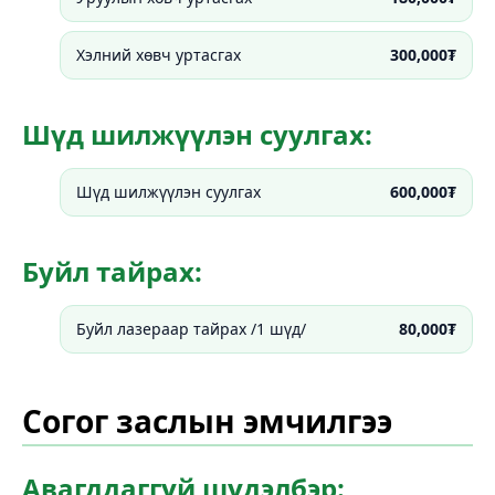
Хэлний хөвч уртасгах
300,000₮
Шүд шилжүүлэн суулгах:
Шүд шилжүүлэн суулгах
600,000₮
Буйл тайрах:
Буйл лазераар тайрах /1 шүд/
80,000₮
Согог заслын эмчилгээ
Авагддаггүй шүдэлбэр: