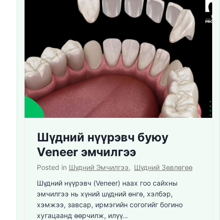
Шүдний нүүрэвч буюу
Veneer эмчилгээ
Posted in
Шүдний Эмчилгээ
,
Шүдний Зөвлөгөө
Шүдний нүүрэвч (Veneer) наах гоо сайхны
эмчилгээ нь хүний шүдний өнгө, хэлбэр,
хэмжээ, завсар, ирмэгийн согогийг богино
хугацаанд өөрчилж, илүү…