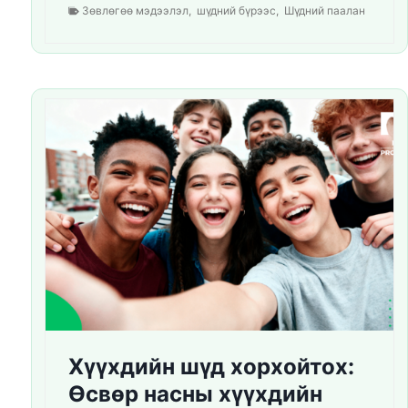
Зөвлөгөө мэдээлэл
,
шүдний бүрээс
,
Шүдний паалан
Хүүхдийн шүд хорхойтох:
Өсвөр насны хүүхдийн