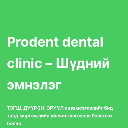
Prodent dental
clinic – Шүдний
эмнэлэг
ТЭГШ, ДҮҮРЭН, ЭРҮҮЛ инээмсэглэлийг бид
танд мэргэжлийн үйлчилгээгээрээ бэлэглэх
болно.