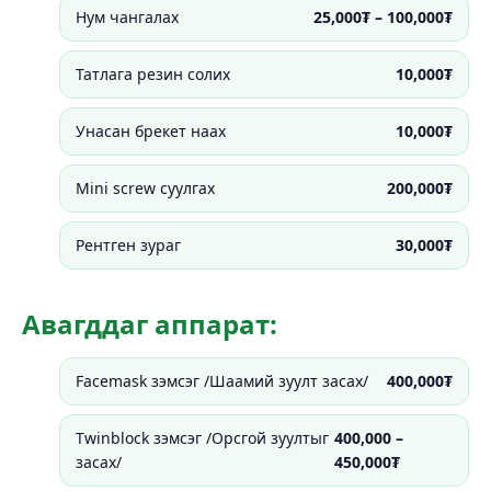
Нум чангалах
25,000₮ – 100,000₮
Татлага резин солих
10,000₮
Унасан брекет наах
10,000₮
Mini screw суулгах
200,000₮
Рентген зураг
30,000₮
Авагддаг аппарат:
Facemask зэмсэг /Шаамий зуулт засах/
400,000₮
Twinblock зэмсэг /Орсгой зуултыг
400,000 –
засах/
450,000₮