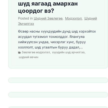
шүд яагаад амархан
цоордог вэ?
Posted in
Шүдний Зөвлөгөө
,
Мэдээлэл
,
Шүдний
Эмчилгээ
Өсвөр насны хүүхдүүдийн дунд шүд хорхойтох
асуудал түгээмэл тохиолддог. Ялангуяа
хийжүүлсэн ундаа, чихэрлэг хүнс, буруу
хооллолт, шүд угаалтын буруу дадал,…
Зөвлөгөө мэдээлэл
,
хүүхдийн шүд арчилгаа
,
шүдний өвчин