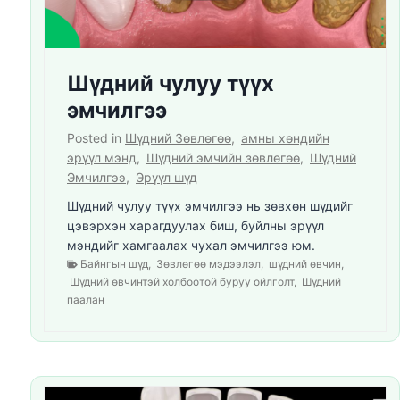
Шүдний чулуу түүх
эмчилгээ
Posted in
Шүдний Зөвлөгөө
,
амны хөндийн
эрүүл мэнд
,
Шүдний эмчийн зөвлөгөө
,
Шүдний
Эмчилгээ
,
Эрүүл шүд
Шүдний чулуу түүх эмчилгээ нь зөвхөн шүдийг
цэвэрхэн харагдуулах биш, буйлны эрүүл
мэндийг хамгаалах чухал эмчилгээ юм.
Байнгын шүд
,
Зөвлөгөө мэдээлэл
,
шүдний өвчин
,
Шүдний өвчинтэй холбоотой буруу ойлголт
,
Шүдний
паалан