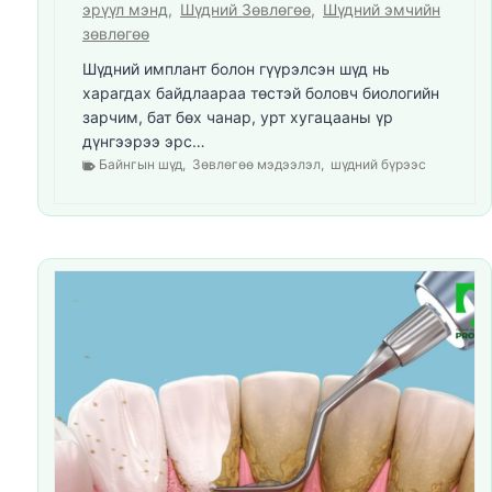
эрүүл мэнд
,
Шүдний Зөвлөгөө
,
Шүдний эмчийн
зөвлөгөө
Шүдний имплант болон гүүрэлсэн шүд нь
харагдах байдлаараа төстэй боловч биологийн
зарчим, бат бөх чанар, урт хугацааны үр
дүнгээрээ эрс…
Байнгын шүд
,
Зөвлөгөө мэдээлэл
,
шүдний бүрээс