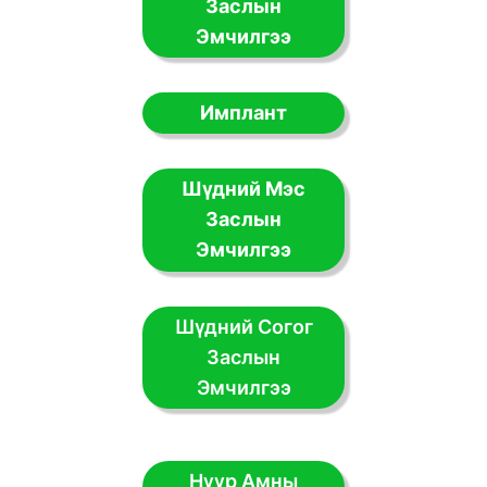
Заслын
Эмчилгээ
Имплант
Шүдний Мэс
Заслын
Эмчилгээ
Шүдний Согог
Заслын
Эмчилгээ
Нүүр Амны