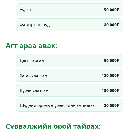
Үүдэн
50,000₮
Хүндэрсэн шүд
80,000₮
Агт араа авах:
Цөгц гарсан
90,000₮
Хагас саатсан
130,000₮
Бүрэн саатсан
180,000₮
Шүдний оромын үрэвслийн эмчилгээ
30,000₮
Сурвалжийн орой тайрах: