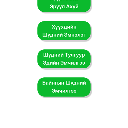
Эрүүл Ахуй
Хүүхдийн
Шүдний Эмнэлэг
Шүдний Тулгуур
Эдийн Эмчилгээ
Байнгын Шүдний
Эмчилгээ