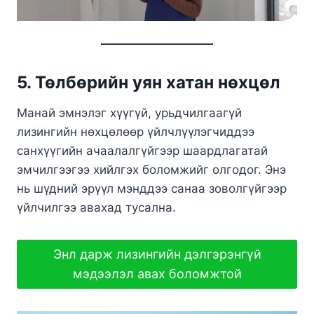
5. Төлбөрийн уян хатан нөхцөл
Манай эмнэлэг хүүгүй, урьдчилгаагүй
лизингийн нөхцөлөөр үйлчлүүлэгчиддээ
санхүүгийн ачаалалгүйгээр шаардлагатай
эмчилгээгээ хийлгэх боломжийг олгодог. Энэ
нь шүдний эрүүл мэнддээ санаа зоволгүйгээр
үйлчилгээ авахад тусална.
Энл дарж лизингийн дэлгэрэнгүй
мэдээлэл авах боломжтой