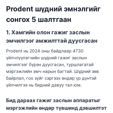
Prodent шүдний эмнэлгийг
сонгох 5 шалтгаан
1.
Хамгийн олон гажиг заслын
эмчилгээг амжилттай дуусгасан
Prodent нь 2024 оны байдлаар 4730
үйлчлүүлэгчийн шүдний гажиг заслын
эмчилгээг бүрэн дуусгасан, туршлагатай
мэргэжлийн эмч нарын багтай. Шүдний зөв
байрлал, гоо зүйг сэргээх өндөр үр дүнтэй
үйлчилгээ нь бидний давуу тал юм.
Бид дараах гажиг заслын аппаратыг
мэргэжлийн өндөр түвшинд дэвшилтэт