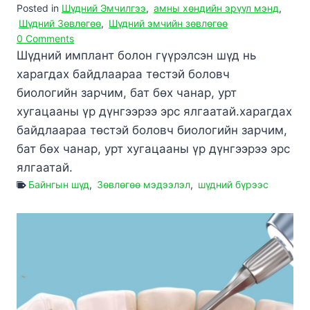
Posted in
Шүдний Эмчилгээ
,
амны хөндийн эрүүл мэнд
,
Шүдний Зөвлөгөө
,
Шүдний эмчийн зөвлөгөө
0 Comments
Шүдний имплант болон гүүрэлсэн шүд нь
харагдах байдлаараа төстэй боловч
биологийн зарчим, бат бөх чанар, урт
хугацааны үр дүнгээрээ эрс ялгаатай.харагдах
байдлаараа төстэй боловч биологийн зарчим,
бат бөх чанар, урт хугацааны үр дүнгээрээ эрс
ялгаатай.
Байнгын шүд
,
Зөвлөгөө мэдээлэл
,
шүдний бүрээс