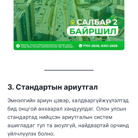
3. Стандартын ариутгал
Эмнэлгийн ариун цэвэр, халдваргүйжүүлэлтэд
бид онцгой анхаарал хандуулдаг. Олон улсын
стандартад нийцсэн ариутгалын систем
ашигладаг тул та аюулгүй, найдвартай орчинд
үйлчлүүлэх болно.