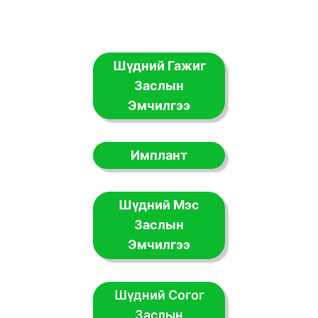
Шүдний Гажиг
Заслын
Эмчилгээ
Имплант
Шүдний Мэс
Заслын
Эмчилгээ
Шүдний Согог
Заслын