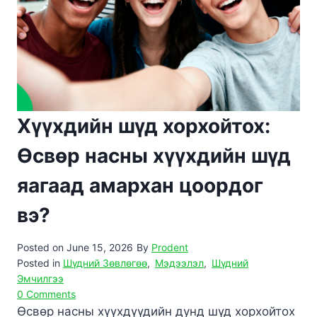
Хүүхдийн шүд хорхойтох:
Өсвөр насны хүүхдийн шүд
яагаад амархан цоордог
вэ?
Posted on
June 15, 2026
By
Prodent
Posted in
Шүдний Зөвлөгөө
,
Мэдээлэл
,
Шүдний
Эмчилгээ
0 Comments
Өсвөр насны хүүхдүүдийн дунд шүд хорхойтох