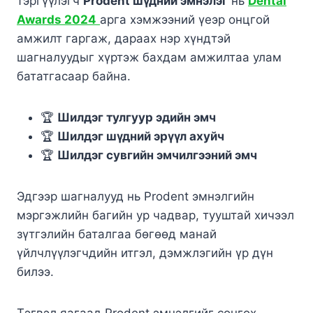
тэргүүлэгч
Prodent шүдний эмнэлэг
нь
Dental
Awards 2024
арга хэмжээний үеэр онцгой
амжилт гаргаж, дараах нэр хүндтэй
шагналуудыг хүртэж бахдам амжилтаа улам
бататгасаар байна.
🏆
Шилдэг тулгуур эдийн эмч
🏆
Шилдэг шүдний эрүүл ахуйч
🏆
Шилдэг сувгийн эмчилгээний эмч
Эдгээр шагналууд нь Prodent эмнэлгийн
мэргэжлийн багийн ур чадвар, тууштай хичээл
зүтгэлийн баталгаа бөгөөд манай
үйлчлүүлэгчдийн итгэл, дэмжлэгийн үр дүн
билээ.
Тэгвэл яагаад Prodent эмнэлгийг сонгох