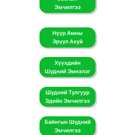
Эмчилгээ
Нүүр Амны
Эрүүл Ахуй
Хүүхдийн
Шүдний Эмнэлэг
Шүдний Тулгуур
Эдийн Эмчилгээ
Байнгын Шүдний
Эмчилгээ