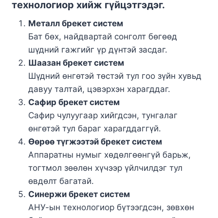
технологиор хийж гүйцэтгэдэг.
Металл брекет систем
Бат бөх, найдвартай сонголт бөгөөд
шүдний гажгийг үр дүнтэй засдаг.
Шаазан брекет систем
Шүдний өнгөтэй төстэй тул гоо зүйн хувьд
давуу талтай, цэвэрхэн харагддаг.
Сафир брекет систем
Сафир чулуугаар хийгдсэн, тунгалаг
өнгөтэй тул бараг харагддаггүй.
Өөрөө түгжээтэй брекет систем
Аппаратны нумыг хөдөлгөөнгүй барьж,
тогтмол зөөлөн хүчээр үйлчилдэг тул
өвдөлт багатай.
Синержи брекет систем
АНУ-ын технологиор бүтээгдсэн, зөвхөн