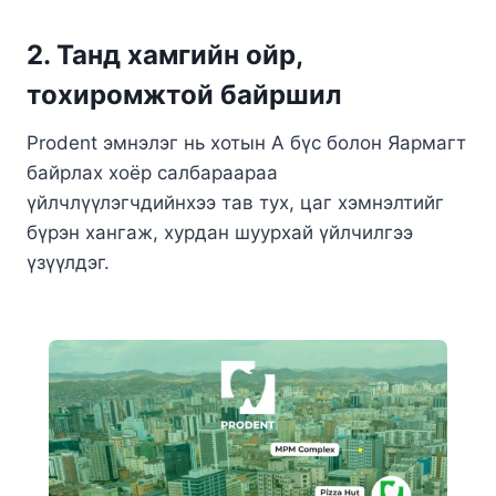
2. Танд хамгийн ойр,
тохиромжтой байршил
Prodent эмнэлэг нь хотын А бүс болон Яармагт
байрлах хоёр салбараараа
үйлчлүүлэгчдийнхээ тав тух, цаг хэмнэлтийг
бүрэн хангаж, хурдан шуурхай үйлчилгээ
үзүүлдэг.