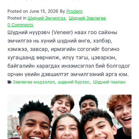
Posted on
June 15, 2026
By
Prodent
Posted in
Шүдний Эмчилгээ
,
Шүдний Зөвлөгөө
0 Comments
Шүдний нүүрэвч (Veneer) наах гоо сайхны
эмчилгээ нь хүний шүдний өнгө, хэлбэр,
хэмжээ, завсар, ирмэгийн согогийг богино
хугацаанд өөрчилж, илүү тэгш, цэвэрхэн,
байгалийн харагдах инээмсэглэл бий болгодог
орчин үеийн дэвшилтэт эмчилгээний арга юм.
Зөвлөгөө мэдээлэл
,
шүдний бүрээс
,
Шүдний паалан