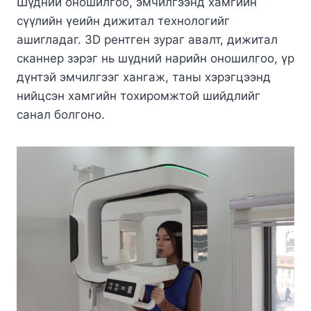
Шүдний оношилгоо, эмчилгээнд хамгийн
сүүлийн үеийн дижитал технологийг
ашигладаг. 3D рентген зураг авалт, дижитал
сканнер зэрэг нь шүдний нарийн оношилгоо, үр
дүнтэй эмчилгээг хангаж, таны хэрэгцээнд
нийцсэн хамгийн тохиромжтой шийдлийг
санал болгоно.