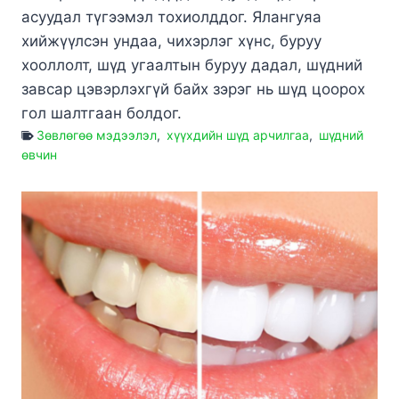
асуудал түгээмэл тохиолддог. Ялангуяа
хийжүүлсэн ундаа, чихэрлэг хүнс, буруу
хооллолт, шүд угаалтын буруу дадал, шүдний
завсар цэвэрлэхгүй байх зэрэг нь шүд цоорох
гол шалтгаан болдог.
Зөвлөгөө мэдээлэл
,
хүүхдийн шүд арчилгаа
,
шүдний
өвчин