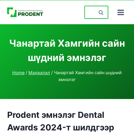
Skip
Search
to
for:
content
Чанартай Хамгийн сайн
шүдний эмнэлэг
Home
/
Мэдээлэл
/
Чанартай Хамгийн сайн шүдний
эмнэлэг
Prodent эмнэлэг Dental
Awards 2024-т шилдгээр