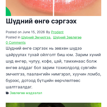
Шүдний өнгө сэргээх
Posted on
June 15, 2026
By
Prodent
Posted in
Шүдний Эмчилгээ
,
Шүдний Зөвлөгөө
0 Comments
Шүдний өнгө сэргээх нь зөвхөн шүдээ
цайруулах тухай ойлголт биш юм. Зарим хүний
шүд өнгөр, чулуу, кофе, цай, тамхинаас болж
өнгөө алддаг бол зарим тохиолдолд сувгийн
эмчилгээ, паалангийн нимгэрэл, хуучин ломбо,
бүрээс, дотоод бүтцийн өөрчлөлтөөс
шалтгаалдаг.
Зөвлөгөө мэдээлэл