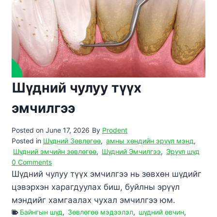
Шүдний чулуу түүх
эмчилгээ
Posted on
June 17, 2026
By
Prodent
Posted in
Шүдний Зөвлөгөө
,
амны хөндийн эрүүл мэнд
,
Шүдний эмчийн зөвлөгөө
,
Шүдний Эмчилгээ
,
Эрүүл шүд
0 Comments
Шүдний чулуу түүх эмчилгээ нь зөвхөн шүдийг
цэвэрхэн харагдуулах биш, буйлны эрүүл
мэндийг хамгаалах чухал эмчилгээ юм.
Байнгын шүд
,
Зөвлөгөө мэдээлэл
,
шүдний өвчин
,