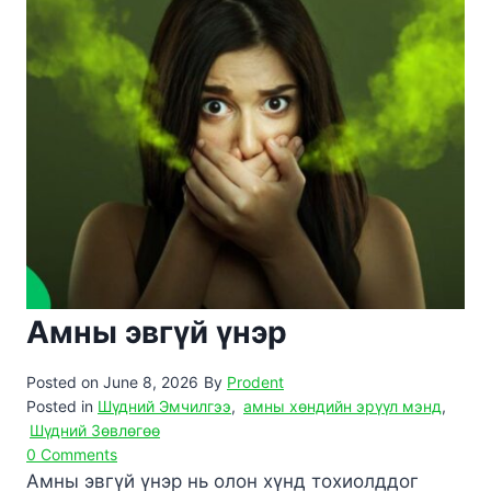
Амны эвгүй үнэр
Posted on
June 8, 2026
By
Prodent
Posted in
Шүдний Эмчилгээ
,
амны хөндийн эрүүл мэнд
,
Шүдний Зөвлөгөө
0 Comments
Амны эвгүй үнэр нь олон хүнд тохиолддог