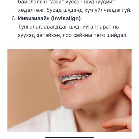
байрлалын гажиг үүссэн шүднүүдийг
хөдөлгөж, бусад шүдэнд хүч үйлчилдэггүй.
Инвизилайн (Invisalign)
Тунгалаг, авагддаг шүдний аппарат нь
зүүхэд эвтэйхэн, гоо сайхны төгс шийдэл.