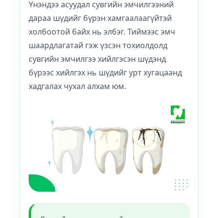
Үнэндээ асуудал сувгийн эмчилгээний
дараа шүдийг бүрэн хамгаалаагүйтэй
холбоотой байх нь элбэг. Тиймээс эмч
шаардлагатай гэж үзсэн тохиолдолд
сувгийн эмчилгээ хийлгэсэн шүдэнд
бүрээс хийлгэх нь шүдийг урт хугацаанд
хадгалах чухал алхам юм.