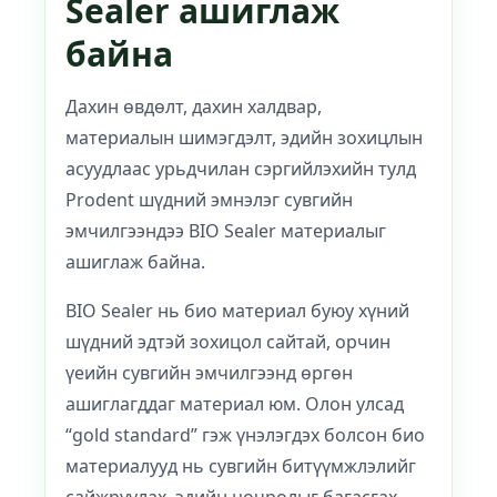
Sealer ашиглаж
байна
Дахин өвдөлт, дахин халдвар,
материалын шимэгдэлт, эдийн зохицлын
асуудлаас урьдчилан сэргийлэхийн тулд
Prodent шүдний эмнэлэг сувгийн
эмчилгээндээ BIO Sealer материалыг
ашиглаж байна.
BIO Sealer нь био материал буюу хүний
шүдний эдтэй зохицол сайтай, орчин
үеийн сувгийн эмчилгээнд өргөн
ашиглагддаг материал юм. Олон улсад
“gold standard” гэж үнэлэгдэх болсон био
материалууд нь сувгийн битүүмжлэлийг