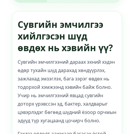
Сувгийн эмчилгээ
хийлгэсэн шүд
өвдөх нь хэвийн үү?
Сувгийн эмчилгээний дараах эхний хэдэн
өдөр тухайн шүд дарахад хөндүүрлэх,
зажлахад эмзэглэх, бага зэрэг өвдөх нь
тодорхой хэмжээнд хэвийн байж болно.
Учир нь эмчилгээний явцад сувгийн
доторх үрэвссэн эд, бактер, халдварыг
цэвэрлэдэг бөгөөд шүдний ёзоор орчмын
эдүүд түр хугацаанд цочирч болно.
Гэхдээ өвдөлт аажмаар багасах ёстой.