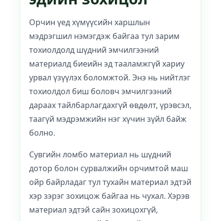
Орчин үед хүмүүсийн харшлын
мэдрэгшил нэмэгдэж байгаа тул зарим
тохиолдолд шүдний эмчилгээний
материалд биеийн эд тааламжгүй хариу
урвал үзүүлэх боломжтой. Энэ нь нийтлэг
тохиолдол биш боловч эмчилгээний
дараах тайлбарлагдахгүй өвдөлт, үрэвсэл,
таагүй мэдрэмжийн нэг хүчин зүйл байж
болно.
Сувгийн ломбо материал нь шүдний
дотор болон сурвалжийн орчимтой маш
ойр байрладаг тул тухайн материал эдтэй
хэр зэрэг зохицож байгаа нь чухал. Хэрэв
материал эдтэй сайн зохицохгүй,