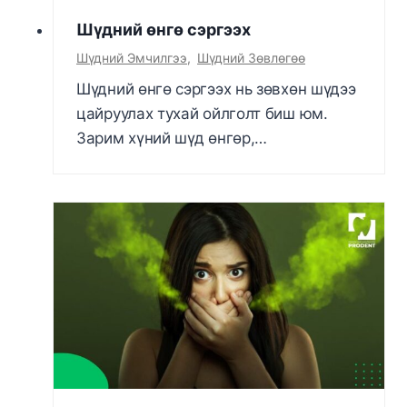
Шүдний өнгө сэргээх
Шүдний Эмчилгээ
,
Шүдний Зөвлөгөө
Шүдний өнгө сэргээх нь зөвхөн шүдээ
цайруулах тухай ойлголт биш юм.
Зарим хүний шүд өнгөр,…