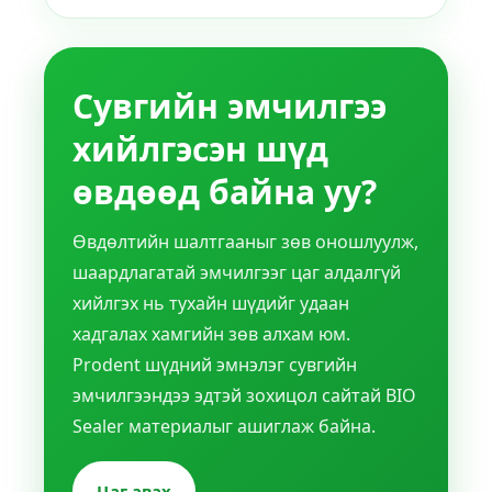
Сувгийн эмчилгээ
хийлгэсэн шүд
өвдөөд байна уу?
Өвдөлтийн шалтгааныг зөв оношлуулж,
шаардлагатай эмчилгээг цаг алдалгүй
хийлгэх нь тухайн шүдийг удаан
хадгалах хамгийн зөв алхам юм.
Prodent шүдний эмнэлэг сувгийн
эмчилгээндээ эдтэй зохицол сайтай BIO
Sealer материалыг ашиглаж байна.
Цаг авах