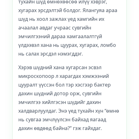
тухайн шүд өмнөхөөсөө илүү хэврэг,
хугарах эрсдэлтэй болдог. Ялангуяа араа
шүд нь хоол зажлах үед хамгийн их
ачаалал авдаг учраас сувгийн
эмчилгээний дараа хамгаалалтгүй
үлдээвэл хана нь цуурах, хугарах, ломбо
нь салах эрсдэл нэмэгддэг.
Хэрэв шүдний хана хугарсан эсвэл
микроскопоор л харагдах хэмжээний
цууралт үүссэн бол тэр хэсгээр бактер
дахин шүдний дотор орж, сувгийн
эмчилгээ хийлгэсэн шүдийг дахин
халдварлуулдаг. Энэ үед тухайн хүн “өмнө
нь сувгаа эмчлүүлсэн байхад яагаад
дахин өвдөөд байна?” гэж гайхдаг.