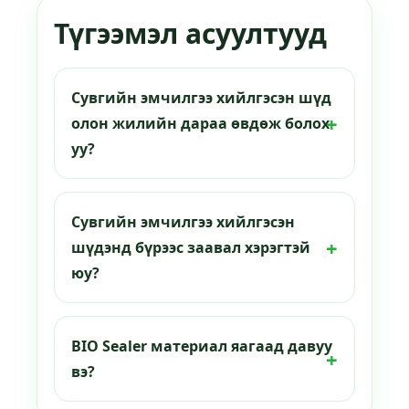
Түгээмэл асуултууд
Сувгийн эмчилгээ хийлгэсэн шүд
олон жилийн дараа өвдөж болох
уу?
Сувгийн эмчилгээ хийлгэсэн
шүдэнд бүрээс заавал хэрэгтэй
юу?
BIO Sealer материал яагаад давуу
вэ?