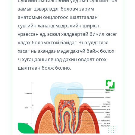
Сувгийн эмчилгээний үед эмч сувгийн гол
замыг цэвэрлэдэг боловч зарим
анатомын онцлогоос шалтгаалан
сувгийн хананд мэдрэлийн ширхэг,
үрэвссэн эд, эсвэл халдвартай бичил хэсэг
үлдэх боломжтой байдаг. Энэ үлдэгдэл
хэсэг нь эхэндээ мэдэгдэхгүй байж болох
ч хугацааны явцад дахин өвдөлт өгөх
шалтгаан болж болно.