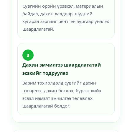
Сувгийн оройн үрэвсэл, материалын
байдал, дахин халдвар, шүдний
хугарал зэргийг рентген зургаар үнэлэх
шаардлагатай.
3
Дахин эмчилгээ шаардлагатай
эсэхийг тодруулах
Зарим тохиолдолд сувгийг дахин
цэвэрлэх, дахин бөглөх, бүрээс хийх
эсвэл нэмэлт эмчилгээ төлөвлөх
шаардлагатай болдог.