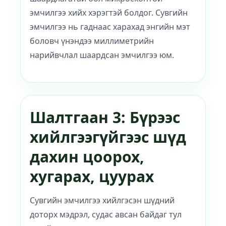
эмчилгээ хийх хэрэгтэй болдог. Сувгийн
эмчилгээ нь гаднаас харахад энгийн мэт
боловч үнэндээ миллиметрийн
нарийвчлал шаардсан эмчилгээ юм.
Шалтгаан 3: Бүрээс
хийлгээгүйгээс шүд
дахин цоорох,
хугарах, цуурах
Сувгийн эмчилгээ хийлгэсэн шүдний
доторх мэдрэл, судас авсан байдаг тул