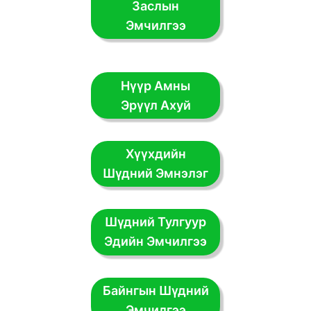
Заслын
Эмчилгээ
Нүүр Амны
Эрүүл Ахуй
Хүүхдийн
Шүдний Эмнэлэг
Шүдний Тулгуур
Эдийн Эмчилгээ
Байнгын Шүдний
Эмчилгээ