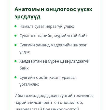
Анатомын онцлогоос үүсэх
эрсдлүүд
Нэмэлт суваг илрээгүй үлдэх
Суваг хэт нарийн, мурийлттай байх
Сувгийн хананд мэдрэлийн ширхэг
үлдэх
Халдвартай эд бүрэн цэвэрлэгдээгүй
байх
Сувгийн оройн хэсэгт үрэвсэл
үргэлжлэх
Ийм тохиолдолд дахин сувгийн эмчилгээ,
нарийвчилсан рентген оношилгоо,
шаардлагатай бол микроскоптой