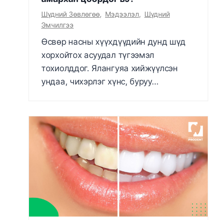
Шүдний Зөвлөгөө
,
Мэдээлэл
,
Шүдний
Эмчилгээ
Өсвөр насны хүүхдүүдийн дунд шүд
хорхойтох асуудал түгээмэл
тохиолддог. Ялангуяа хийжүүлсэн
ундаа, чихэрлэг хүнс, буруу…