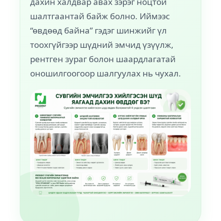
дахин халдвар авах зэрэг ноцтой
шалтгаантай байж болно. Иймээс
“өвдөөд байна” гэдэг шинжийг үл
тоохгүйгээр шүдний эмчид үзүүлж,
рентген зураг болон шаардлагатай
оношилгоогоор шалгуулах нь чухал.