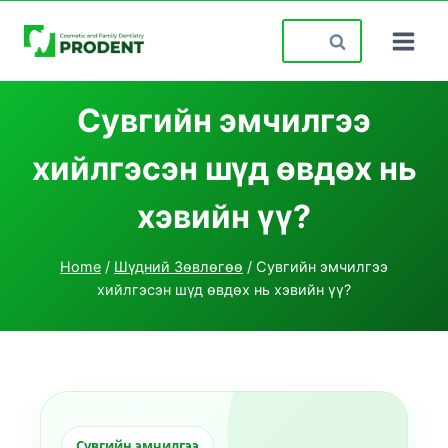
Skip
Search
to
for:
content
Сувгийн эмчилгээ
хийлгэсэн шүд өвдөх нь
хэвийн үү?
Home
/
Шүдний Зөвлөгөө
/
Сувгийн эмчилгээ
хийлгэсэн шүд өвдөх нь хэвийн үү?
Сувгийн эмчилгээ