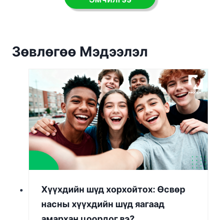
Зөвлөгөө Мэдээлэл
Хүүхдийн шүд хорхойтох: Өсвөр
насны хүүхдийн шүд яагаад
амархан цоордог вэ?