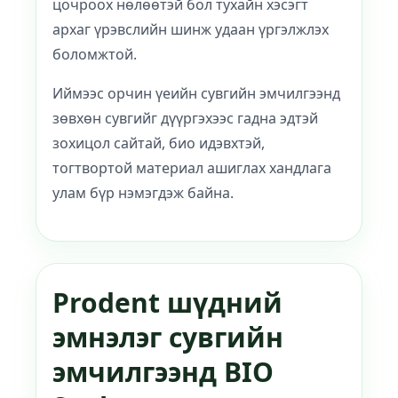
цочроох нөлөөтэй бол тухайн хэсэгт
архаг үрэвслийн шинж удаан үргэлжлэх
боломжтой.
Иймээс орчин үеийн сувгийн эмчилгээнд
зөвхөн сувгийг дүүргэхээс гадна эдтэй
зохицол сайтай, био идэвхтэй,
тогтвортой материал ашиглах хандлага
улам бүр нэмэгдэж байна.
Prodent шүдний
эмнэлэг сувгийн
эмчилгээнд BIO