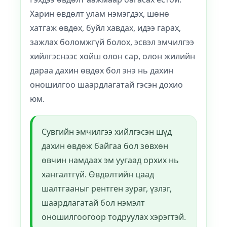
Харин өвдөлт улам нэмэгдэх, шөнө
хатгаж өвдөх, буйл хавдах, идээ гарах,
зажлах боломжгүй болох, эсвэл эмчилгээ
хийлгэснээс хойш олон сар, олон жилийн
дараа дахин өвдөх бол энэ нь дахин
оношилгоо шаардлагатай гэсэн дохио
юм.
Сувгийн эмчилгээ хийлгэсэн шүд
дахин өвдөж байгаа бол зөвхөн
өвчин намдаах эм уугаад орхих нь
хангалтгүй. Өвдөлтийн цаад
шалтгааныг рентген зураг, үзлэг,
шаардлагатай бол нэмэлт
оношилгоогоор тодруулах хэрэгтэй.