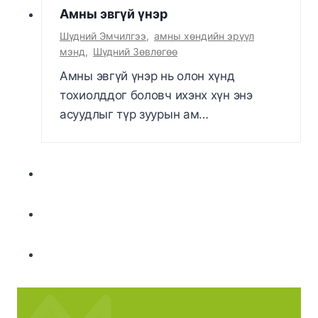
Амны эвгүй үнэр
Шүдний Эмчилгээ
,
амны хөндийн эрүүл
мэнд
,
Шүдний Зөвлөгөө
Амны эвгүй үнэр нь олон хүнд
тохиолддог боловч ихэнх хүн энэ
асуудлыг түр зуурын ам…