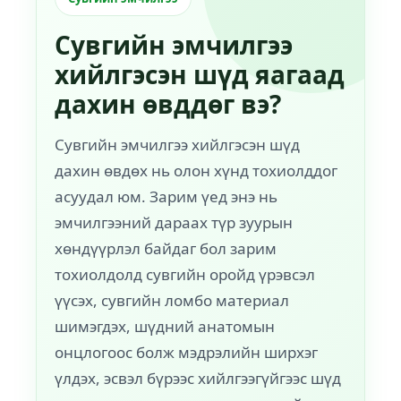
Сувгийн эмчилгээ
хийлгэсэн шүд яагаад
дахин өвддөг вэ?
Сувгийн эмчилгээ хийлгэсэн шүд
дахин өвдөх нь олон хүнд тохиолддог
асуудал юм. Зарим үед энэ нь
эмчилгээний дараах түр зуурын
хөндүүрлэл байдаг бол зарим
тохиолдолд сувгийн оройд үрэвсэл
үүсэх, сувгийн ломбо материал
шимэгдэх, шүдний анатомын
онцлогоос болж мэдрэлийн ширхэг
үлдэх, эсвэл бүрээс хийлгээгүйгээс шүд