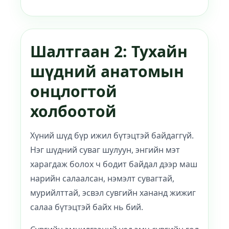
Шалтгаан 2: Тухайн
шүдний анатомын
онцлогтой
холбоотой
Хүний шүд бүр ижил бүтэцтэй байдаггүй.
Нэг шүдний суваг шулуун, энгийн мэт
харагдаж болох ч бодит байдал дээр маш
нарийн салаалсан, нэмэлт сувагтай,
мурийлттай, эсвэл сувгийн хананд жижиг
салаа бүтэцтэй байх нь бий.