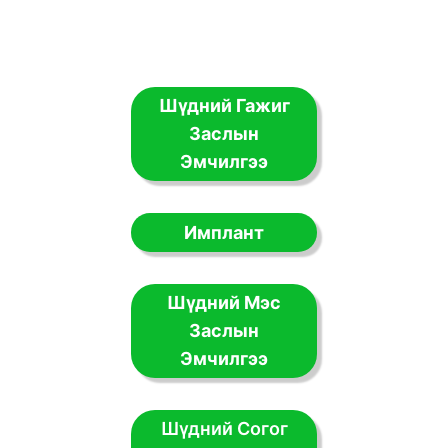
Шүдний Гажиг
Заслын
Эмчилгээ
Имплант
Шүдний Мэс
Заслын
Эмчилгээ
Шүдний Согог