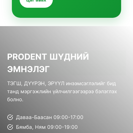
PRODENT ШҮДНИЙ
ЭМНЭЛЭГ
ТЭГШ, ДҮҮРЭН, ЭРҮҮЛ инээмсэглэлийг бид
танд мэргэжлийн үйлчилгээгээрээ бэлэглэх
болно.
Даваа-Баасан 09:00-17:00
Бямба, Ням 09:00-19:00