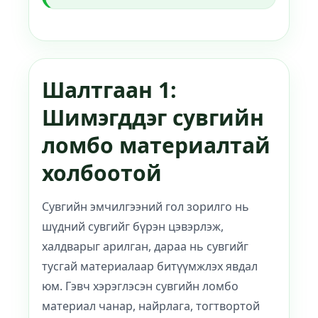
Шалтгаан 1:
Шимэгддэг сувгийн
ломбо материалтай
холбоотой
Сувгийн эмчилгээний гол зорилго нь
шүдний сувгийг бүрэн цэвэрлэж,
халдварыг арилган, дараа нь сувгийг
тусгай материалаар битүүмжлэх явдал
юм. Гэвч хэрэглэсэн сувгийн ломбо
материал чанар, найрлага, тогтвортой