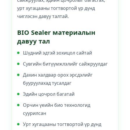
сайжруулах, эдийн цочролыг багасгах,
урт хугацааны тогтвортой үр дүнд
чиглэсэн давуу талтай.
BIO Sealer материалын
давуу тал
Шүдний эдтэй зохицол сайтай
Сувгийн битүүмжлэлийг сайжруулдаг
Дахин халдвар орох эрсдэлийг
бууруулахад тусалдаг
Эдийн цочрол багатай
Орчин үеийн био технологид
суурилсан
Урт хугацааны тогтвортой үр дүнд