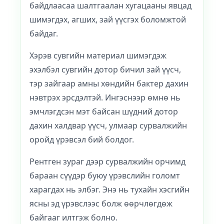
байдлаасаа шалтгаалан хугацааны явцад
шимэгдэх, агших, зай үүсгэх боломжтой
байдаг.
Хэрэв сувгийн материал шимэгдэж
эхэлбэл сувгийн дотор бичил зай үүсч,
тэр зайгаар амны хөндийн бактер дахин
нэвтрэх эрсдэлтэй. Ингэснээр өмнө нь
эмчлэгдсэн мэт байсан шүдний дотор
дахин халдвар үүсч, улмаар сурвалжийн
оройд үрэвсэл бий болдог.
Рентген зураг дээр сурвалжийн орчимд
бараан сүүдэр буюу үрэвслийн голомт
харагдах нь элбэг. Энэ нь тухайн хэсгийн
ясны эд үрэвслээс болж өөрчлөгдөж
байгааг илтгэж болно.