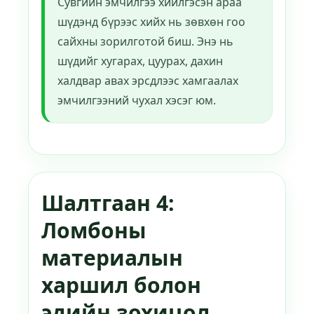
Сувгийн эмчилгээ хийлгэсэн араа
шүдэнд бүрээс хийх нь зөвхөн гоо
сайхны зорилготой биш. Энэ нь
шүдийг хугарах, цуурах, дахин
халдвар авах эрсдлээс хамгаалах
эмчилгээний чухал хэсэг юм.
Шалтгаан 4:
Ломбоны
материалын
харшил болон
эдийн зохицол