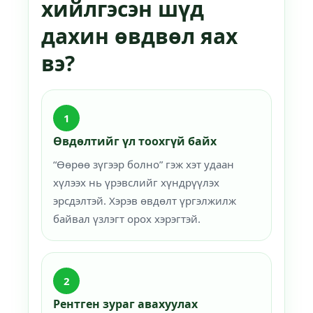
хийлгэсэн шүд
дахин өвдвөл яах
вэ?
1
Өвдөлтийг үл тоохгүй байх
“Өөрөө зүгээр болно” гэж хэт удаан
хүлээх нь үрэвслийг хүндрүүлэх
эрсдэлтэй. Хэрэв өвдөлт үргэлжилж
байвал үзлэгт орох хэрэгтэй.
2
Рентген зураг авахуулах