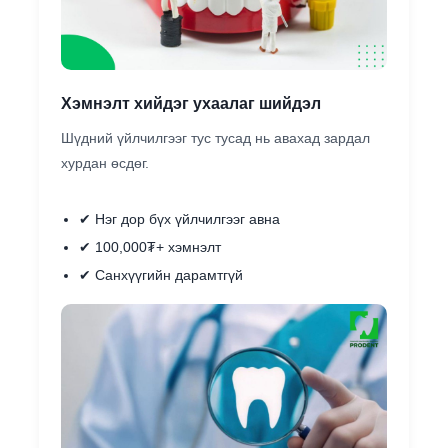
Хэмнэлт хийдэг ухаалаг шийдэл
Шүдний үйлчилгээг тус тусад нь авахад зардал
хурдан өсдөг.
✔ Нэг дор бүх үйлчилгээг авна
✔ 100,000₮+ хэмнэлт
✔ Санхүүгийн дарамтгүй