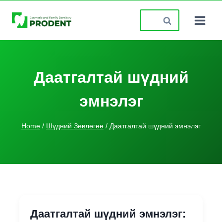
Skip
Search
to
for:
content
Даатгалтай шүдний
эмнэлэг
Home
/
Шүдний Зөвлөгөө
/
Даатгалтай шүдний эмнэлэг
Даатгалтай шүдний эмнэлэг: