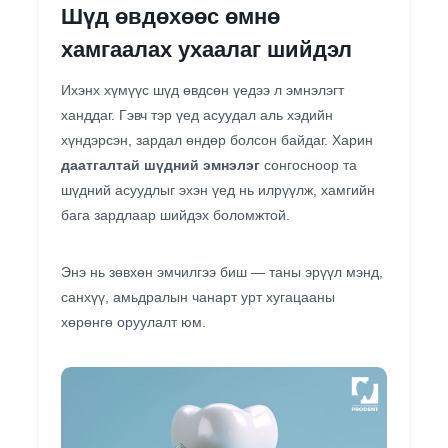
Шүд өвдөхөөс өмнө
хамгаалах ухаалаг шийдэл
Ихэнх хүмүүс шүд өвдсөн үедээ л эмнэлэгт
ханддаг. Гэвч тэр үед асуудал аль хэдийн
хүндэрсэн, зардал өндөр болсон байдаг. Харин
даатгалтай шүдний эмнэлэг
сонгосноор та
шүдний асуудлыг эхэн үед нь илрүүлж, хамгийн
бага зардлаар шийдэх боломжтой.
Энэ нь зөвхөн эмчилгээ биш — таны эрүүл мэнд,
санхүү, амьдралын чанарт урт хугацааны
хөрөнгө оруулалт юм.