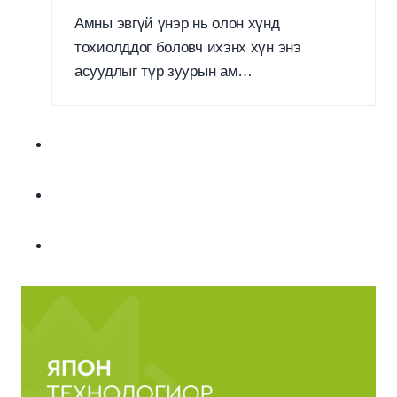
Амны эвгүй үнэр нь олон хүнд
тохиолддог боловч ихэнх хүн энэ
асуудлыг түр зуурын ам…