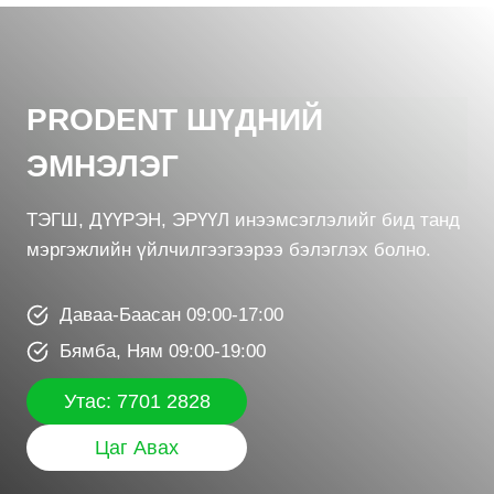
PRODENT ШҮДНИЙ
ЭМНЭЛЭГ
ТЭГШ, ДҮҮРЭН, ЭРҮҮЛ инээмсэглэлийг бид танд
мэргэжлийн үйлчилгээгээрээ бэлэглэх болно.
Даваа-Баасан 09:00-17:00
Бямба, Ням 09:00-19:00
Утас: 7701 2828
Цаг Авах