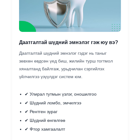
Даатгалтай шүдний эмнэлэг гэж юу вэ?
Даатгалтай шүдний эмнэлэг гэдэг нь таныг
зөвхөн өвдсөн үед биш, жилийн турш тогтмол
хяналтанд байлгаж, урьдчилан сэргийлэх
үйлчилгээ үзүүлдэг систем юм.
✔ Улирал тутмын үзлэг, оношилгоо
✔ Шүдний ломбо, эмчилгээ
✔ Рентген зураг
✔ Шүдний өнгөлгөө
✔ Фтор хамгаалалт