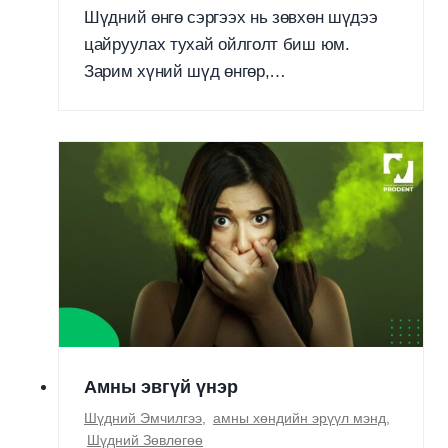
Шүдний өнгө сэргээх нь зөвхөн шүдээ
цайруулах тухай ойлголт биш юм.
Зарим хүний шүд өнгөр,…
Амны эвгүй үнэр
Шүдний Эмчилгээ
,
амны хөндийн эрүүл мэнд
,
Шүдний Зөвлөгөө