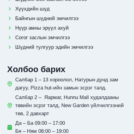
Хүүхдийн шүд
Байнгын шүдний эмчилгээ
Нүүр амны эрүүл ахуй
Согог заслын эмчилгээ
Шүдний тулгуур эдийн эмчилгээ
Холбоо барих
Салбар 1 – 13 хороолол, Натурын дунд зам
дагуу, Pizza hut-ийн замын эсрэг талд.
Салбар 2 – Яармаг, Hunnu Mall худалдааны
төвийн эсрэг талд, New Garden үйлчилгээний
төв, 2 давхарт
Да – Ба 09:00 – 17:00
Бя – Ням 08:00 – 19:00