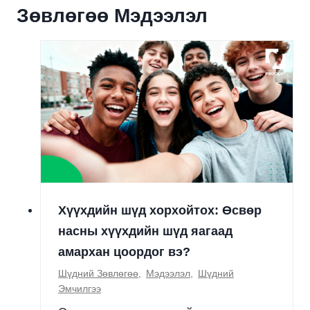
Зөвлөгөө Мэдээлэл
Хүүхдийн шүд хорхойтох: Өсвөр
насны хүүхдийн шүд яагаад
амархан цоордог вэ?
Шүдний Зөвлөгөө
,
Мэдээлэл
,
Шүдний
Эмчилгээ