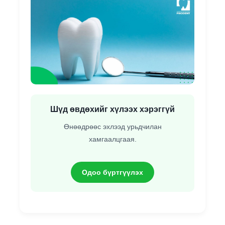
Шүд өвдөхийг хүлээх хэрэггүй
Өнөөдрөөс эхлээд урьдчилан
хамгаалцгаая.
Одоо бүртгүүлэх