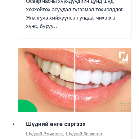
Өсвөр насны хүүхдүүдийн дунд шүд
хорхойтох асуудал түгээмэл тохиолддог.
Ялангуяа хийжүүлсэн ундаа, чихэрлэг
хүнс, буруу…
Шүдний өнгө сэргээх
Шүдний Эмчилгээ
,
Шүдний Зөвлөгөө