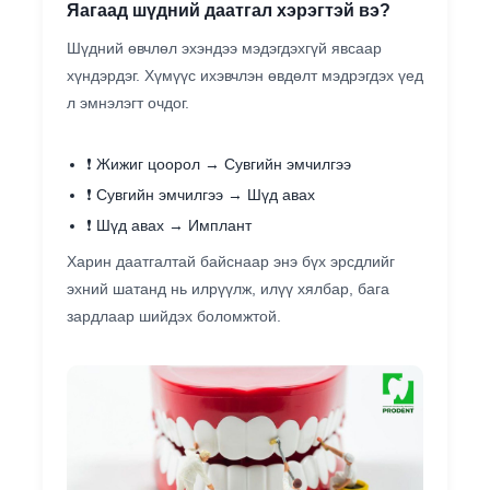
Яагаад шүдний даатгал хэрэгтэй вэ?
Шүдний өвчлөл эхэндээ мэдэгдэхгүй явсаар
хүндэрдэг. Хүмүүс ихэвчлэн өвдөлт мэдрэгдэх үед
л эмнэлэгт очдог.
❗ Жижиг цоорол → Сувгийн эмчилгээ
❗ Сувгийн эмчилгээ → Шүд авах
❗ Шүд авах → Имплант
Харин даатгалтай байснаар энэ бүх эрсдлийг
эхний шатанд нь илрүүлж, илүү хялбар, бага
зардлаар шийдэх боломжтой.