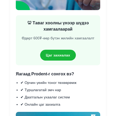
🦷 Таваг хоолны үнээр шүдээ
хамгаалаарай
Өдөрт 600₮-өөр бүтэн жилийн хамгаалалт
Цаг захиалах
Яагаад Prodent-г сонгох вэ?
✔ Орчин үеийн тоног төхөөрөмж
✔ Туршлагатай эмч нар
✔ Даатгалын ухаалаг систем
✔ Онлайн цаг захиалга