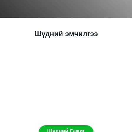
Шүдний эмчилгээ
Шүдний Гажиг