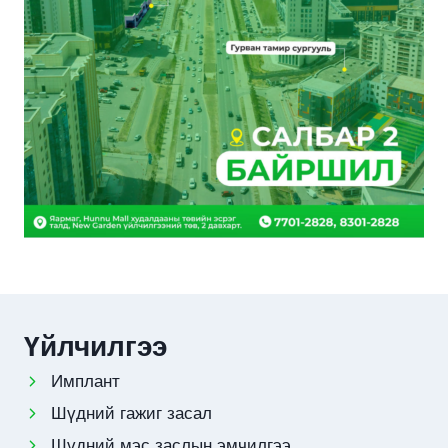
Үйлчилгээ
Имплант
Шүдний гажиг засал
Шүдний мэс заслын эмчилгээ