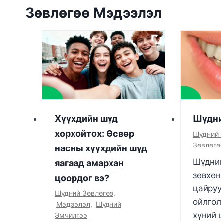
Зөвлөгөө Мэдээлэл
Хүүхдийн шүд
Шүдни
хорхойтох: Өсвөр
Шүдний
Зөвлөгө
насны хүүхдийн шүд
Шүдний
яагаад амархан
зөвхөн
цоордог вэ?
цайруу
Шүдний Зөвлөгөө
,
ойлгол
Мэдээлэл
,
Шүдний
хүний 
Эмчилгээ