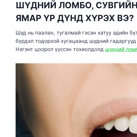
ШҮД
НИЙ ЛОМБО, СУВГИЙ
ЯМАР ҮР ДҮНД ХҮРЭХ ВЭ?
Шүд нь паалан, тугалмай гэсэн хатуу эдийн бү
бүрдэл тодорхой хугацаанд шүдний гадаргууд 
Нэгэнт цоорол үүссэн тохиолдолд
шүдний лом