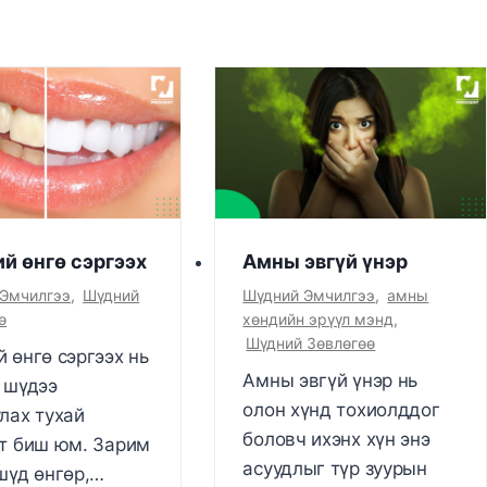
й өнгө сэргээх
Амны эвгүй үнэр
 Эмчилгээ
,
Шүдний
Шүдний Эмчилгээ
,
амны
ө
хөндийн эрүүл мэнд
,
Шүдний Зөвлөгөө
 өнгө сэргээх нь
Амны эвгүй үнэр нь
 шүдээ
олон хүнд тохиолддог
лах тухай
боловч ихэнх хүн энэ
т биш юм. Зарим
асуудлыг түр зуурын
шүд өнгөр,…