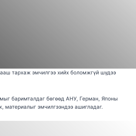
 цааш тархаж эмчилгээ хийх боломжгүй шүдээ
чмыг баримталдаг бөгөөд АНУ, Герман, Японы
ж, материалыг эмчилгээндээ ашигладаг.