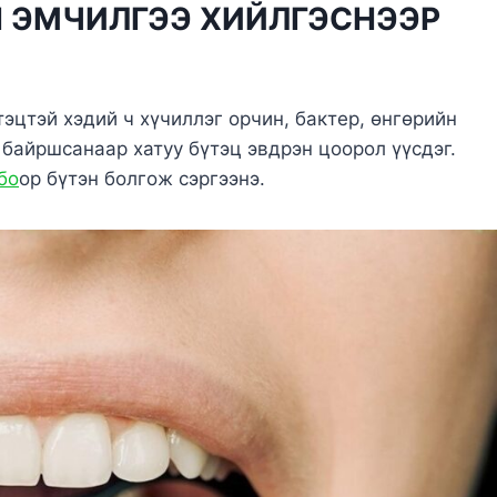
Н
ЭМЧИЛГЭЭ ХИЙЛГЭСНЭЭР
тэцтэй хэдий ч хүчиллэг орчин, бактер, өнгөрийн
байршсанаар хатуу бүтэц эвдрэн цоорол үүсдэг.
бо
ор бүтэн болгож сэргээнэ.