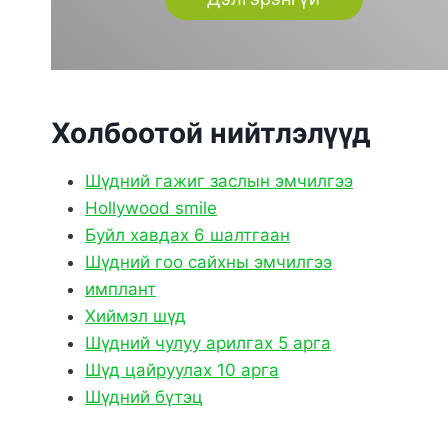
Холбоотой нийтлэлүүд
Шүдний гажиг заслын эмчилгээ
Hollywood smile
Буйл хавдах 6 шалтгаан
Шүдний гоо сайхны эмчилгээ
имплант
Хиймэл шүд
Шүдний чулуу арилгах 5 арга
Шүд цайруулах 10 арга
Шүдний бүтэц