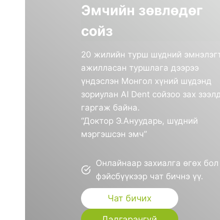
Эмчийн зөвлөдөг
сойз
20 жилийн турш шүдний эмнэлэг
ажилласан туршлага дээрээ
үндэслэн Монгол хүний шүдэнд
зориулан AI Dent сойзоо зах зээл
гаргаж байна.
“Доктор Э.Ануударь, шүдний
мэргэшсэн эмч”
Онлайнаар захиалга өгөх бол
фэйсбүүкээр чат бичнэ үү.
Чат бичих
Дэлгэрэнгүй