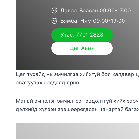
Даваа-Баасан 09:00-17:00
Бямба, Ням 09:00-19:00
Утас: 7701 2828
Цаг Авах
Цаг тухайд нь эмчилгээ хийхгүй бол халдвар
авахуулах эрсдэлд орно.
Манай эмнэлэг эмчилгээг өвдөлтгүй хийх зар
дэлхийд хүлээн зөвшөөрөгдсөн чанартай бага