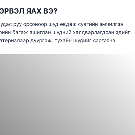
РВЭЛ ЯАХ ВЭ?
удас руу орсоноор шүд өвдөж сувгийн эмчилгээ
арийн багаж ашиглан шүдний халдварлагдсан эдийг
териалаар дүүргэж, тухайн шүдийг сэргээнэ.