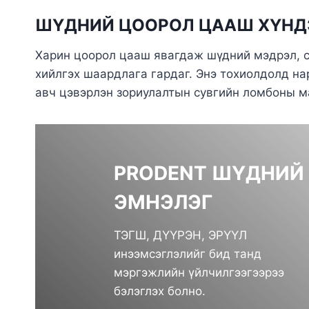
ШҮДНИЙ ЦООРОЛ ЦААШ ХҮНДЭ
Харин цоорол цааш явагдаж шүдний мэдрэл, с
хийлгэх шаардлага гардаг. Энэ тохиолдолд н
авч цэвэрлэн зориулалтын сувгийн ломбоны ма
PRODENT ШҮДНИЙ
ЭМНЭЛЭГ
ТЭГШ, ДҮҮРЭН, ЭРҮҮЛ
инээмсэглэлийг бид танд
мэргэжлийн үйлчилгээгээрээ
бэлэглэх болно.