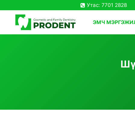
Skip
Утас: 7701 2828
to
content
ЭМЧ МЭРГЭЖИ
Шү