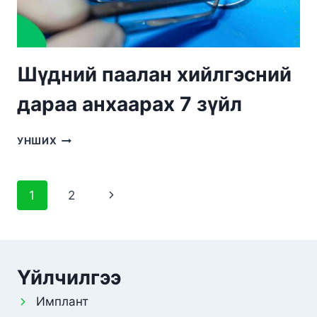
Шүдний паалан хийлгэсний
дараа анхаарах 7 зүйл
ШҮДНИЙ
УНШИХ
ПААЛАН
ХИЙЛГЭСНИЙ
ДАРАА
Page
Next
1
2
АНХААРАХ
7
navigation
Page
ЗҮЙЛ
Үйлчилгээ
Имплант