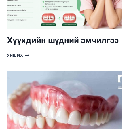
Хүүхдийн шүдний эмчилгээ
ХҮҮХДИЙН
УНШИХ
ШҮДНИЙ
ЭМЧИЛГЭЭ