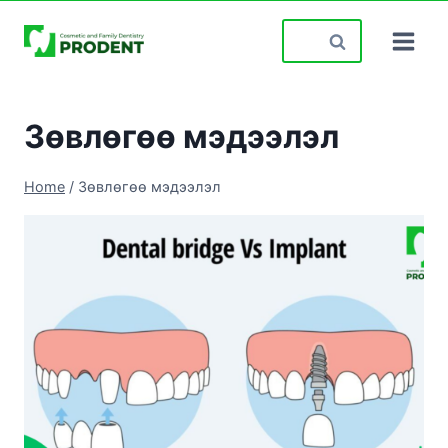
Skip
Search
to
for:
content
Зөвлөгөө мэдээлэл
Home
/
Зөвлөгөө мэдээлэл