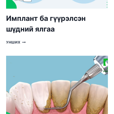
Имплант ба гүүрэлсэн
шүдний ялгаа
ИМПЛАНТ
УНШИХ
БА
ГҮҮРЭЛСЭН
ШҮДНИЙ
ЯЛГАА