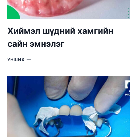
Хиймэл шүдний хамгийн
сайн эмнэлэг
ХИЙМЭЛ
УНШИХ
ШҮДНИЙ
ХАМГИЙН
САЙН
ЭМНЭЛЭГ