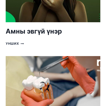
Амны эвгүй үнэр
АМНЫ
УНШИХ
ЭВГҮЙ
ҮНЭР