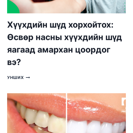
Хүүхдийн шүд хорхойтох:
Өсвөр насны хүүхдийн шүд
яагаад амархан цоордог
вэ?
ХҮҮХДИЙН
УНШИХ
ШҮД
ХОРХОЙТОХ:
ӨСВӨР
НАСНЫ
ХҮҮХДИЙН
ШҮД
ЯАГААД
АМАРХАН
ЦООРДОГ