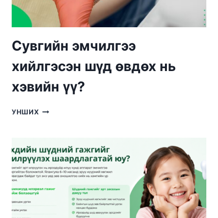
Сувгийн эмчилгээ
хийлгэсэн шүд өвдөх нь
хэвийн үү?
СУВГИЙН
УНШИХ
ЭМЧИЛГЭЭ
ХИЙЛГЭСЭН
ШҮД
ӨВДӨХ
НЬ
ХЭВИЙН
ҮҮ?