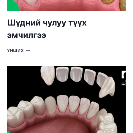
Шүдний чулуу түүх
эмчилгээ
ШҮДНИЙ
УНШИХ
ЧУЛУУ
ТҮҮХ
ЭМЧИЛГЭЭ