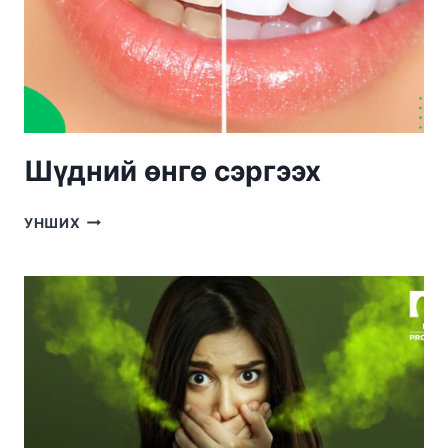
ВЭ?
Шүдний өнгө сэргээх
ШҮДНИЙ
УНШИХ
ӨНГӨ
СЭРГЭЭХ