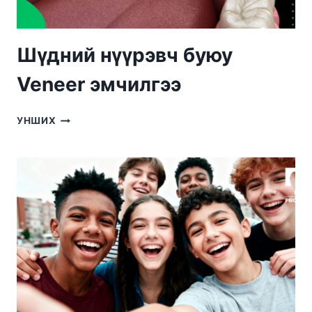
Шүдний нүүрэвч буюу
Veneer эмчилгээ
ШҮДНИЙ
УНШИХ
НҮҮРЭВЧ
БУЮУ
VENEER
ЭМЧИЛГЭЭ