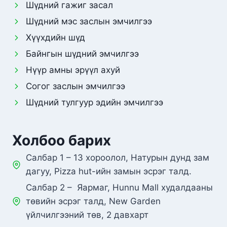
Шүдний гажиг засал
Шүдний мэс заслын эмчилгээ
Хүүхдийн шүд
Байнгын шүдний эмчилгээ
Нүүр амны эрүүл ахуй
Согог заслын эмчилгээ
Шүдний тулгуур эдийн эмчилгээ
Холбоо барих
Салбар 1 – 13 хороолол, Натурын дунд зам
дагуу, Pizza hut-ийн замын эсрэг талд.
Салбар 2 – Яармаг, Hunnu Mall худалдааны
төвийн эсрэг талд, New Garden
үйлчилгээний төв, 2 давхарт