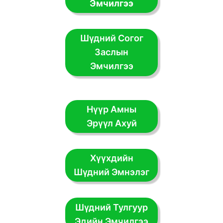
Эмчилгээ
Шүдний Согог
Заслын
Эмчилгээ
Нүүр Амны
Эрүүл Ахуй
Хүүхдийн
Шүдний Эмнэлэг
Шүдний Тулгуур
Эдийн Эмчилгээ