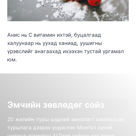
Анис нь С витамин ихтэй, буцалгаад
халуунаар нь уухад ханиад, уушигны
үрэвслийг анагаахад ихээхэн тустай ургамал
юм.
Эмчийн зөвлөдөг сойз
20 жилийн турш шүдний эмнэлэгт ажилласан
туршлага дээрээ үндэслэн Монгол хүний
шүдэнд зориулан AI Dent сойзоо зах зээлд