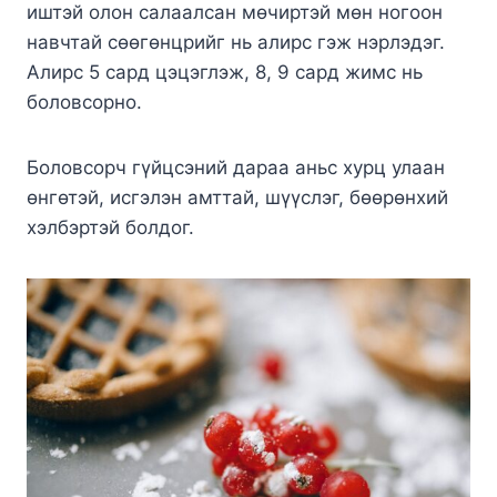
иштэй олон салаалсан мөчиртэй мөн ногоон
навчтай сөөгөнцрийг нь алирс гэж нэрлэдэг.
Алирс 5 сард цэцэглэж, 8, 9 сард жимс нь
боловсорно.
Боловсорч гүйцсэний дараа аньс хурц улаан
өнгөтэй, исгэлэн амттай, шүүслэг, бөөрөнхий
хэлбэртэй болдог.