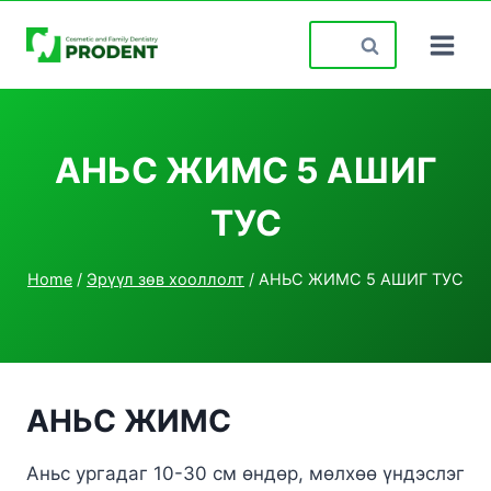
Skip
Search
to
for:
content
АНЬС ЖИМС 5 АШИГ
ТУС
Home
/
Эрүүл зөв хооллолт
/
АНЬС ЖИМС 5 АШИГ ТУС
АНЬС ЖИМС
Аньс ургадаг 10-30 см өндөр, мөлхөө үндэслэг