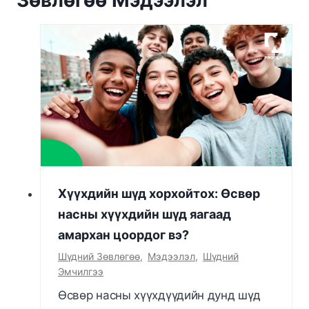
Хүүхдийн шүд хорхойтох: Өсвөр
насны хүүхдийн шүд яагаад
амархан цоордог вэ?
Шүдний Зөвлөгөө
,
Мэдээлэл
,
Шүдний
Эмчилгээ
Өсвөр насны хүүхдүүдийн дунд шүд