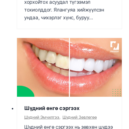
хорхойтох асуудал түгээмэл
тохиолддог. Ялангуяа хийжүүлсэн
ундаа, чихэрлэг хүнс, буруу…
Шүдний өнгө сэргээх
Шүдний Эмчилгээ
,
Шүдний Зөвлөгөө
Шүдний өнгө сэргээх нь зөвхөн шүдээ