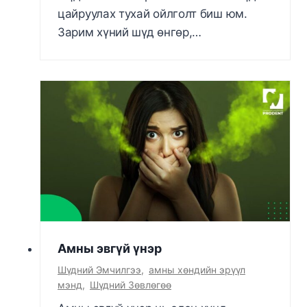
цайруулах тухай ойлголт биш юм.
Зарим хүний шүд өнгөр,…
Амны эвгүй үнэр
Шүдний Эмчилгээ
,
амны хөндийн эрүүл
мэнд
,
Шүдний Зөвлөгөө