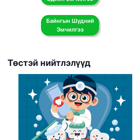
Байнгын Шүдний
Эмчилгээ
Төстэй нийтлэлүүд