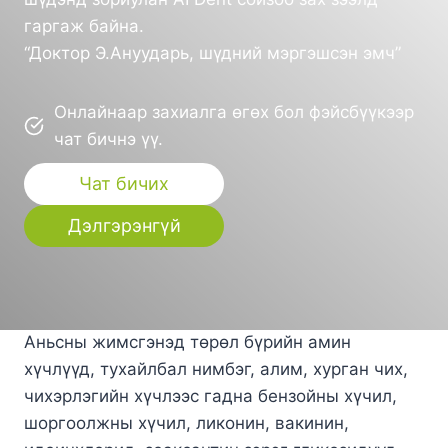
гаргаж байна.
“Доктор Э.Ануударь, шүдний мэргэшсэн эмч”
Онлайнаар захиалга өгөх бол фэйсбүүкээр
чат бичнэ үү.
Чат бичих
Дэлгэрэнгүй
Аньсны жимсгэнэд төрөл бүрийн амин
хүчлүүд, тухайлбал нимбэг, алим, хурган чих,
чихэрлэгийн хүчлээс гадна бензойны хүчил,
шоргоолжны хүчил, ликонин, вакинин,