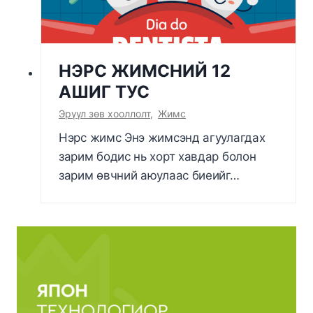
НЭРС ЖИМСНИЙ 12
АШИГ ТУС
Эрүүл зөв хооллолт
,
Жимс
Нэрс жимс Энэ жимсэнд агуулагдах
зарим бодис нь хорт хавдар болон
зарим өвчний аюулаас биеийг…