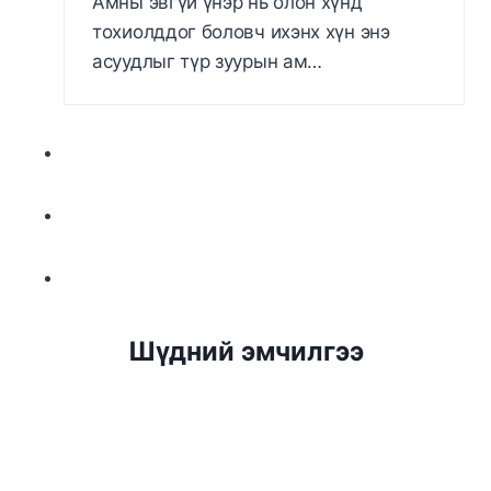
Амны эвгүй үнэр нь олон хүнд
тохиолддог боловч ихэнх хүн энэ
асуудлыг түр зуурын ам…
Шүдний эмчилгээ