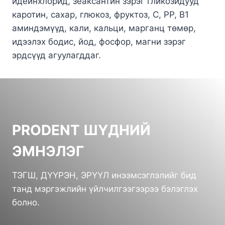
идеинхлорид, зеаксантин зэрэг гликозидууд
каротин, сахар, глюкоз, фруктоз, С, РР, В1
аминдэмүүд, кали, кальци, марганц төмөр,
идээлэх бодис, йод, фосфор, магни зэрэг
эрдсүүд агуулагддаг.
PRODENT ШҮДНИЙ
ЭМНЭЛЭГ
ТЭГШ, ДҮҮРЭН, ЭРҮҮЛ инээмсэглэлийг бид
танд мэргэжлийн үйлчилгээгээрээ бэлэглэх
болно.