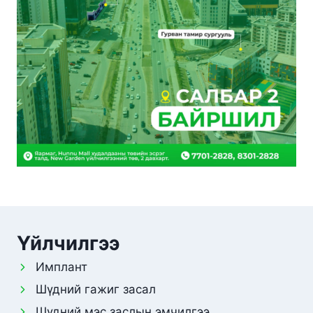
Үйлчилгээ
Имплант
Шүдний гажиг засал
Шүдний мэс заслын эмчилгээ