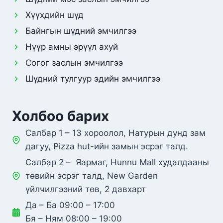
Хүүхдийн шүд
Байнгын шүдний эмчилгээ
Нүүр амны эрүүл ахуй
Согог заслын эмчилгээ
Шүдний тулгуур эдийн эмчилгээ
Холбоо барих
Салбар 1 – 13 хороолол, Натурын дунд зам
дагуу, Pizza hut-ийн замын эсрэг талд.
Салбар 2 – Яармаг, Hunnu Mall худалдааны
төвийн эсрэг талд, New Garden
үйлчилгээний төв, 2 давхарт
Да – Ба 09:00 – 17:00
Бя – Ням 08:00 – 19:00