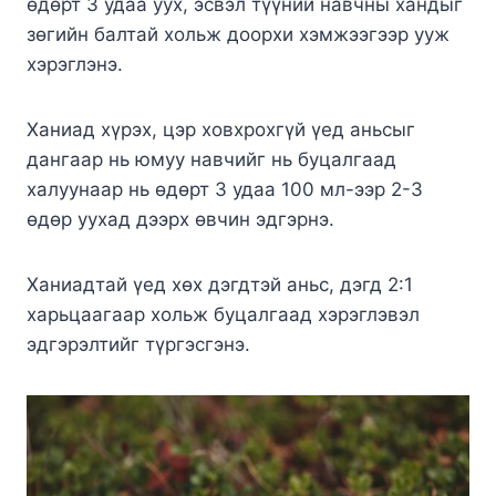
өдөрт 3 удаа уух, эсвэл түүний навчны хандыг
зөгийн балтай хольж доорхи хэмжээгээр ууж
хэрэглэнэ.
Ханиад хүрэх, цэр ховхрохгүй үед аньсыг
дангаар нь юмуу навчийг нь буцалгаад
халуунаар нь өдөрт 3 удаа 100 мл-ээр 2-3
өдөр уухад дээрх өвчин эдгэрнэ.
Ханиадтай үед хөх дэгдтэй аньс, дэгд 2:1
харьцаагаар хольж буцалгаад хэрэглэвэл
эдгэрэлтийг түргэсгэнэ.