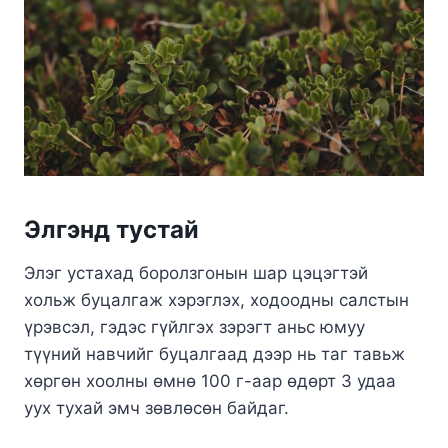
Элгэнд тустай
Элэг устахад боролзгонын шар цэцэгтэй
хольж буцалгаж хэрэглэх, ходоодны салстын
үрэвсэл, гэдэс гүйлгэх зэрэгт аньс юмуу
түүний навчийг буцалгаад дээр нь таг тавьж
хөргөн хоолны өмнө 100 г-аар өдөрт 3 удаа
уух тухай эмч зөвлөсөн байдаг.