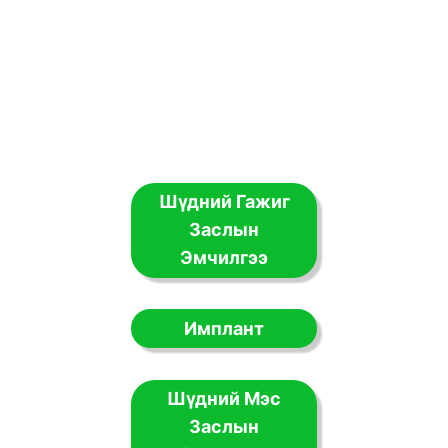
Шүдний Гажиг
Заслын
Эмчилгээ
Имплант
Шүдний Мэс
Заслын