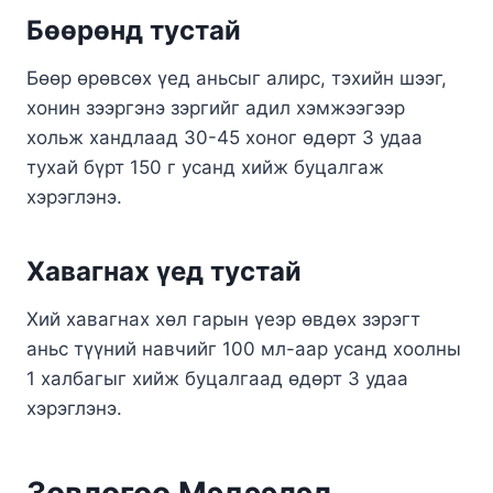
Бөөрөнд тустай
Бөөр өрөвсөх үед аньсыг алирс, тэхийн шээг,
хонин зээргэнэ зэргийг адил хэмжээгээр
хольж хандлаад 30-45 хоног өдөрт 3 удаа
тухай бүрт 150 г усанд хийж буцалгаж
хэрэглэнэ.
Хавагнах үед тустай
Хий хавагнах хөл гарын үеэр өвдөх зэрэгт
аньс түүний навчийг 100 мл-аар усанд хоолны
1 халбагыг хийж буцалгаад өдөрт 3 удаа
хэрэглэнэ.
Зөвлөгөө Мэдээлэл