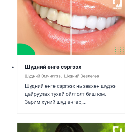
Шүдний өнгө сэргээх
Шүдний Эмчилгээ
,
Шүдний Зөвлөгөө
Шүдний өнгө сэргээх нь зөвхөн шүдээ
цайруулах тухай ойлголт биш юм.
Зарим хүний шүд өнгөр,…