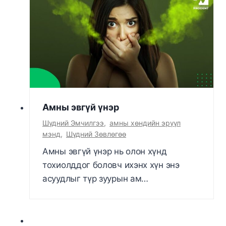
Амны эвгүй үнэр
Шүдний Эмчилгээ
,
амны хөндийн эрүүл
мэнд
,
Шүдний Зөвлөгөө
Амны эвгүй үнэр нь олон хүнд
тохиолддог боловч ихэнх хүн энэ
асуудлыг түр зуурын ам…