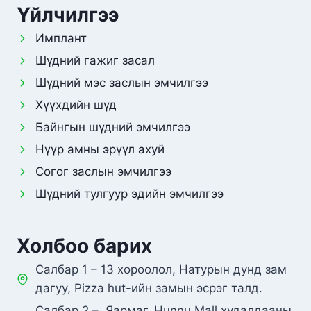
Үйлчилгээ
Имплант
Шүдний гажиг засал
Шүдний мэс заслын эмчилгээ
Хүүхдийн шүд
Байнгын шүдний эмчилгээ
Нүүр амны эрүүл ахуй
Согог заслын эмчилгээ
Шүдний тулгуур эдийн эмчилгээ
Холбоо барих
Салбар 1 – 13 хороолол, Натурын дунд зам
дагуу, Pizza hut-ийн замын эсрэг талд.
Салбар 2 – Яармаг, Hunnu Mall худалдааны