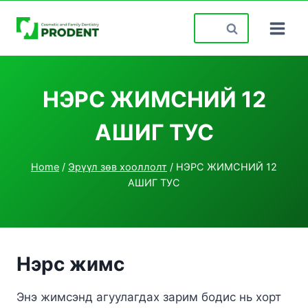
Skip
Search
to
for:
content
НЭРС ЖИМСНИЙ 12
АШИГ ТУС
Home
/
Эрүүл зөв хооллолт
/
НЭРС ЖИМСНИЙ 12
АШИГ ТУС
Нэрс жимс
Энэ жимсэнд агуулагдах зарим бодис нь хорт