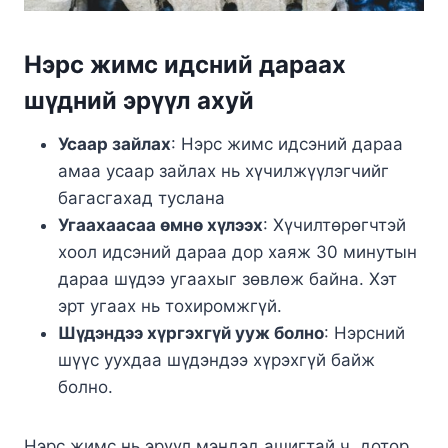
Нэрс жимс идсний дараах
шүдний эрүүл ахуй
Усаар зайлах
: Нэрс жимс идсэний дараа
амаа усаар зайлах нь хүчилжүүлэгчийг
багасгахад туслана
Угаахаасаа өмнө хүлээх
: Хүчилтөрөгчтэй
хоол идсэний дараа дор хаяж 30 минутын
дараа шүдээ угаахыг зөвлөж байна. Хэт
эрт угаах нь тохиромжгүй.
Шүдэндээ хүргэхгүй ууж болно
: Нэрсний
шүүс уухдаа шүдэндээ хүрэхгүй байж
болно.
Нэрс жимс нь эрүүл мэндэд ашигтай ч, дотор