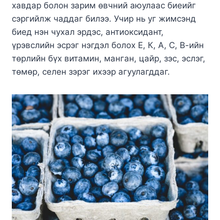
хавдар болон зарим өвчний аюулаас биеийг
сэргийлж чаддаг билээ. Учир нь уг жимсэнд
биед нэн чухал эрдэс, антиоксидант,
үрэвслийн эсрэг нэгдэл болох Е, К, А, С, В-ийн
төрлийн бүх витамин, манган, цайр, зэс, эслэг,
төмөр, селен зэрэг ихээр агуулагддаг.