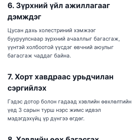
6. Зүрхний үйл ажиллагааг
дэмждэг
​Цусан дахь холестриний хэмжээг
бууруулснаар зүрхний ачааллыг багасгаж,
үүнтэй холбоотой үүсдэг өвчний аюулыг
багасгаж чаддаг байна. ​
7. Хорт хавдраас урьдчилан
сэргийлэх
Гэдэс дотор болон гадаад хэвлийн өөхлөлтийн
үед 3 сарын турш нэрс жимс идвэл
мэдэгдэхүйц үр дүнгээ өгдөг.
8. Хэвлийн өөх багасгах