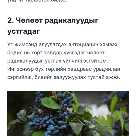
2. Чөлөөт радикалуудыг
устгадаг
Уг жимсэнд агуулагдах антоцианин хэмээх
бодис нь хорт хавдар үүсгэдэг чөлөөт
радикалуудыг устгах үйлчилгээтэй юм.
Ингэснээр бүх төрлийн хавдраас урьдчилан
сэргийлж, биеийг залуужуулах тустай ажээ.