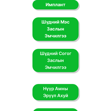
Имплант
Шүдний Мэс
Заслын
Эмчилгээ
Шүдний Согог
Заслын
Эмчилгээ
Нүүр Амны
Эрүүл Ахуй