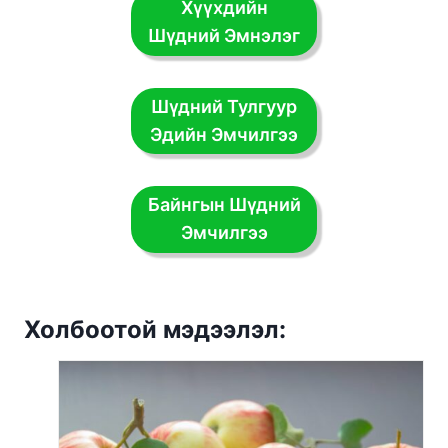
Хүүхдийн
Шүдний Эмнэлэг
Шүдний Тулгуур
Эдийн Эмчилгээ
Байнгын Шүдний
Эмчилгээ
Холбоотой мэдээлэл: