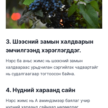
3. Шээсний замын халдварын
эмчилгээнд хэрэглэгддэг.
Нэрс ба аньс жимс нь шээсний замын
халдвараас урьдчилан сэргийлэх чадвартайг
нь судалгаагаар тогтоосон байна.
4. Нүдний хараанд сайн
​Нэрс жимс нь А аминдэмээр баялаг учир
нүдний хараанд сайнаар нөлөөлдөг.