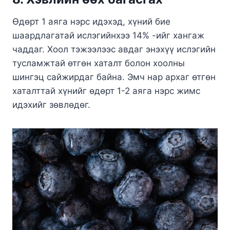
Өдөрт 1 аяга нэрс идэхэд, хүний бие
шаардлагатай ислэгийнхээ 14% -ийг хангаж
чаддаг. Хоол тэжээлээс авдаг энэхүү ислэгийн
тусламжтай өтгөн хаталт болон хоолны
шингэц сайжирдаг байна. Эмч нар архаг өтгөн
хаталттай хүнийг өдөрт 1-2 аяга нэрс жимс
идэхийг зөвлөдөг.