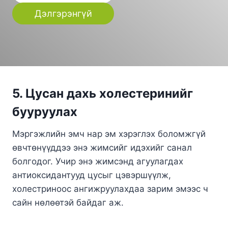
Дэлгэрэнгүй
5. Цусан дахь холестеринийг
бууруулах
Мэргэжлийн эмч нар эм хэрэглэх боломжгүй
өвчтөнүүддээ энэ жимсийг идэхийг санал
болгодог. Учир энэ жимсэнд агуулагдах
антиоксидантууд цусыг цэвэршүүлж,
холестриноос ангижруулахдаа зарим эмээс ч
сайн нөлөөтэй байдаг аж.