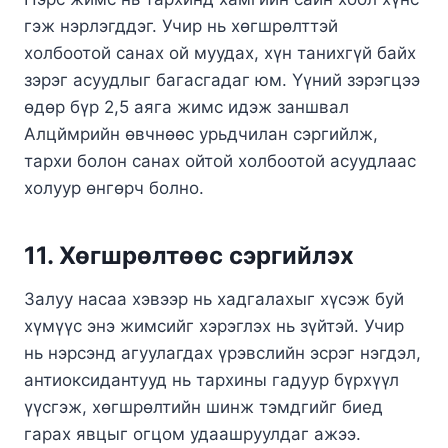
гэж нэрлэгддэг. Учир нь хөгшрөлттэй
холбоотой санах ой муудах, хүн танихгүй байх
зэрэг асуудлыг багасгадаг юм. Үүний зэрэгцээ
өдөр бүр 2,5 аяга жимс идэж заншвал
Алцймрийн өвчнөөс урьдчилан сэргийлж,
тархи болон санах ойтой холбоотой асуудлаас
холуур өнгөрч болно.
11. Хөгшрөлтөөс сэргийлэх
​Залуу насаа хэвээр нь хадгалахыг хүсэж буй
хүмүүс энэ жимсийг хэрэглэх нь зүйтэй. Учир
нь нэрсэнд агуулагдах үрэвслийн эсрэг нэгдэл,
антиоксидантууд нь тархины гадуур бүрхүүл
үүсгэж, хөгшрөлтийн шинж тэмдгийг биед
гарах явцыг огцом удаашруулдаг ажээ.