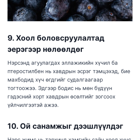
9. Хоол боловсруулалтад
эерэгээр нөлөөлдөг
Нэрсэнд агуулагдах эллажикийн хүчил ба
птеростилбен нь хавдрын эсрэг тэмцэхэд, бие
махбодид хүч өгдгийг судалгаагаар
тогтоожээ. Эдгээр бодис нь мөн бүдүүн
гэдэсний хорт хавдрын өсөлтийг зогсоох
үйлчилгээтэй ажээ.
10. Ой санамжыг дээшлүүлдэг
Нэрс жимс нь тархинд хамгийн сайн хоол хүнс