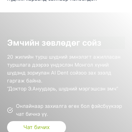
Эмчийн зөвлөдөг сойз
20 жилийн турш шүдний эмнэлэгт ажилласан
туршлага дээрээ үндэслэн Монгол хүний
шүдэнд зориулан AI Dent сойзоо зах зээлд
гаргаж байна.
“Доктор Э.Ануударь, шүдний мэргэшсэн эмч”
Онлайнаар захиалга өгөх бол фэйсбүүкээр
чат бичнэ үү.
Чат бичих