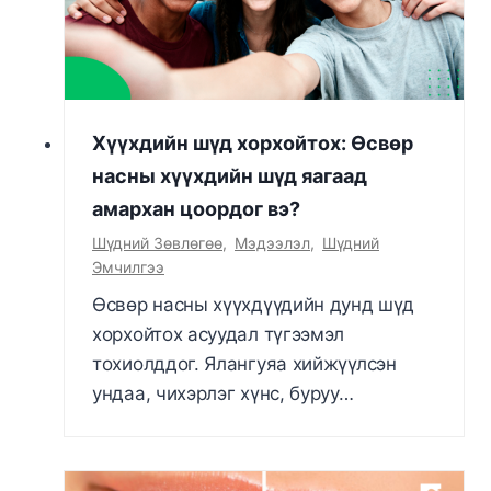
Хүүхдийн шүд хорхойтох: Өсвөр
насны хүүхдийн шүд яагаад
амархан цоордог вэ?
Шүдний Зөвлөгөө
,
Мэдээлэл
,
Шүдний
Эмчилгээ
Өсвөр насны хүүхдүүдийн дунд шүд
хорхойтох асуудал түгээмэл
тохиолддог. Ялангуяа хийжүүлсэн
ундаа, чихэрлэг хүнс, буруу…