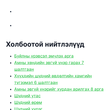
Холбоотой нийтлэлүүд
Буйлны үрэвсэл эмчлэх арга
Амны хөндийн эвгүй үнэр гарах 7
шалтгаан
Хүүхдийн шүдний өвдөлтийн хамгийн
түгээмэл 6 шалтгаан
Амны эвгүй үнэрийг хурдан арилгах 8 арга
Шүдний утас
Шүдний өрөм
Шүдний үүрэг