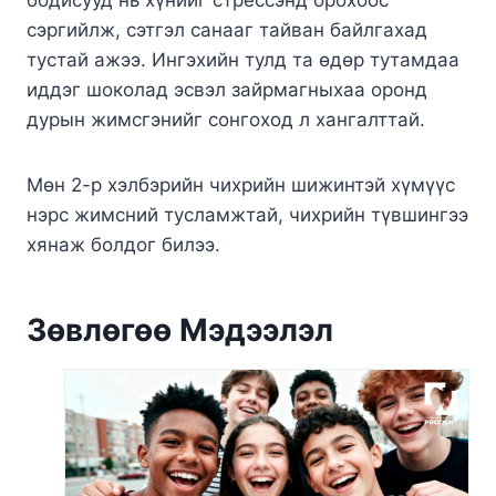
бодисууд нь хүнийг стрессэнд орохоос
сэргийлж, сэтгэл санааг тайван байлгахад
тустай ажээ. Ингэхийн тулд та өдөр тутамдаа
иддэг шоколад эсвэл зайрмагныхаа оронд
дурын жимсгэнийг сонгоход л хангалттай.
Мөн 2-р хэлбэрийн чихрийн шижинтэй хүмүүс
нэрс жимсний тусламжтай, чихрийн түвшингээ
хянаж болдог билээ.
Зөвлөгөө Мэдээлэл