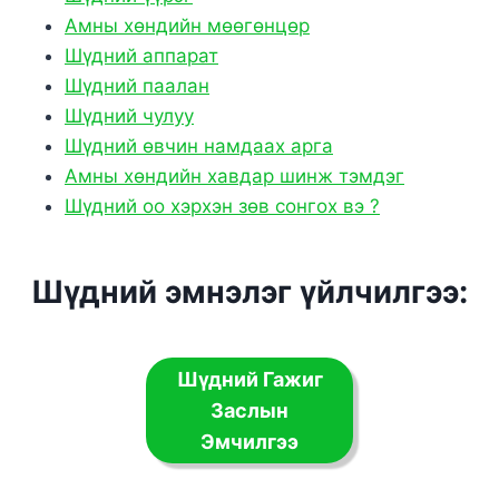
Амны хөндийн мөөгөнцөр
Шүдний аппарат
Шүдний паалан
Шүдний чулуу
Шүдний өвчин намдаах арга
Амны хөндийн хавдар шинж тэмдэг
Шүдний оо хэрхэн зөв сонгох вэ ?
Шүдний эмнэлэг үйлчилгээ:
Шүдний Гажиг
Заслын
Эмчилгээ