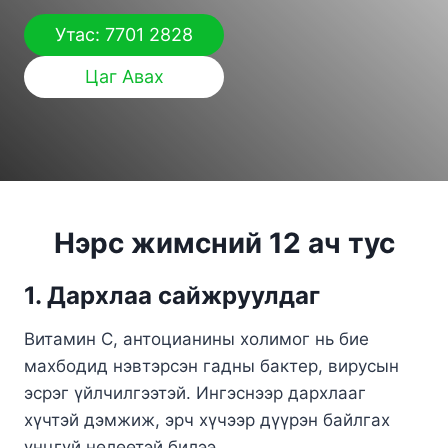
Утас: 7701 2828
Цаг Авах
Нэрс жимсний 12 ач тус
1. Дархлаа сайжруулдаг
Витамин С, антоцианины холимог нь бие
махбодид нэвтэрсэн гадны бактер, вирусын
эсрэг үйлчилгээтэй. Ингэснээр дархлааг
хүчтэй дэмжиж, эрч хүчээр дүүрэн байлгах
үнцгүй нөлөөтэй билээ.