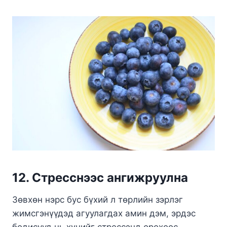
12. Стресснээс ангижруулна
Зөвхөн нэрс бус бүхий л төрлийн зэрлэг
жимсгэнүүдэд агуулагдах амин дэм, эрдэс