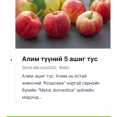
Алим түүний 5 ашиг тус
Эрүүл зөв хооллолт
,
Жимс
Алим ашиг тус: Алим нь ястай
жимсний “Rosaceae” нэртэй сарнайн
бүлийн “Malus domestica” зүйлийн
модонд…