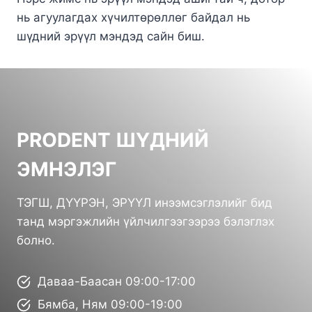
нь агуулагдах хүчилтөрөллөг байдал нь
шүдний эрүүл мэндэд сайн биш.
PRODENT ШҮДНИЙ
ЭМНЭЛЭГ
ТЭГШ, ДҮҮРЭН, ЭРҮҮЛ инээмсэглэлийг бид
танд мэргэжлийн үйлчилгээгээрээ бэлэглэх
болно.
Даваа-Баасан 09:00-17:00
Бямба, Ням 09:00-19:00