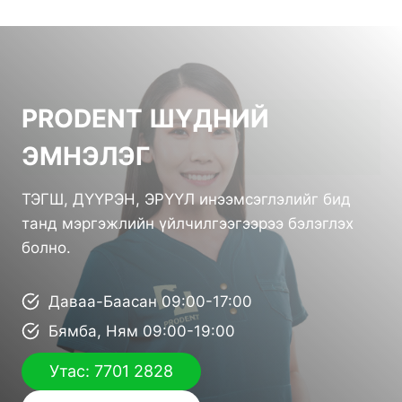
PRODENT ШҮДНИЙ
ЭМНЭЛЭГ
ТЭГШ, ДҮҮРЭН, ЭРҮҮЛ инээмсэглэлийг бид
танд мэргэжлийн үйлчилгээгээрээ бэлэглэх
болно.
Даваа-Баасан 09:00-17:00
Бямба, Ням 09:00-19:00
Утас: 7701 2828