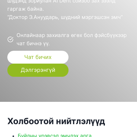
шүдэнд зориулан AI Dent сойзоо зах зээлд
гаргаж байна.
“Доктор Э.Ануударь, шүдний мэргэшсэн эмч”
Онлайнаар захиалга өгөх бол фэйсбүүкээр
чат бичнэ үү.
Чат бичих
Дэлгэрэнгүй
Холбоотой нийтлэлүүд
Буйлны үрэвсэл эмчлэх арга