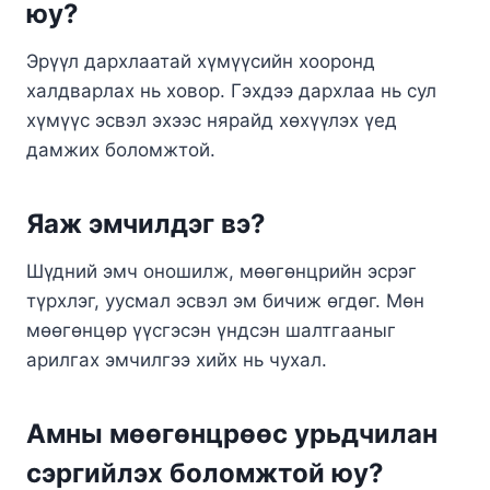
юу?
Эрүүл дархлаатай хүмүүсийн хооронд
халдварлах нь ховор. Гэхдээ дархлаа нь сул
хүмүүс эсвэл эхээс нярайд хөхүүлэх үед
дамжих боломжтой.
Яаж эмчилдэг вэ?
Шүдний эмч оношилж, мөөгөнцрийн эсрэг
түрхлэг, уусмал эсвэл эм бичиж өгдөг. Мөн
мөөгөнцөр үүсгэсэн үндсэн шалтгааныг
арилгах эмчилгээ хийх нь чухал.
Амны мөөгөнцрөөс урьдчилан
сэргийлэх боломжтой юу?