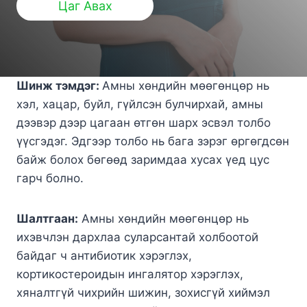
Цаг Авах
Шинж тэмдэг:
Амны хөндийн мөөгөнцөр нь
хэл, хацар, буйл, гүйлсэн булчирхай, амны
дээвэр дээр цагаан өтгөн шарх эсвэл толбо
үүсгэдэг. Эдгээр толбо нь бага зэрэг өргөгдсөн
байж болох бөгөөд заримдаа хусах үед цус
гарч болно.
Шалтгаан:
Амны хөндийн мөөгөнцөр нь
ихэвчлэн дархлаа суларсантай холбоотой
байдаг ч антибиотик хэрэглэх,
кортикостероидын ингалятор хэрэглэх,
хяналтгүй чихрийн шижин, зохисгүй хиймэл