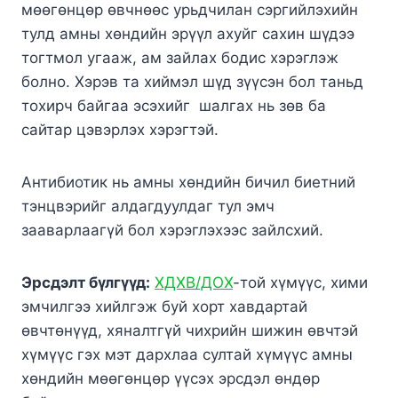
мөөгөнцөр өвчнөөс урьдчилан сэргийлэхийн
тулд амны хөндийн эрүүл ахуйг сахин шүдээ
тогтмол угааж, ам зайлах бодис хэрэглэж
болно. Хэрэв та хиймэл шүд зүүсэн бол таньд
тохирч байгаа эсэхийг шалгах нь зөв ба
сайтар цэвэрлэх хэрэгтэй.
Антибиотик нь амны хөндийн бичил биетний
тэнцвэрийг алдагдуулдаг тул эмч
зааварлаагүй бол хэрэглэхээс зайлсхий.
Эрсдэлт бүлгүүд:
ХДХВ/ДОХ
-той хүмүүс, хими
эмчилгээ хийлгэж буй хорт хавдартай
өвчтөнүүд, хяналтгүй чихрийн шижин өвчтэй
хүмүүс гэх мэт дархлаа султай хүмүүс амны
хөндийн мөөгөнцөр үүсэх эрсдэл өндөр