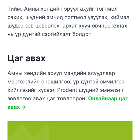
Тийм. Амны хөндийн эрүүл ахуйг тогтмол
сахих, шүдний эмчид тогтмол үзүүлэх, хиймэл
шүдээ зөв цэвэрлэх, архаг хууч өвчнөө хянах
нь үр дүнтэй сэргийлэлт болдог.
Цаг авах
Амны хөндийн эрүүл мэндийн асуудлаар
мэргэжлийн оношилгоо, үр дүнтэй эмчилгээ
хийлгэхийг хүсвэл Prodent шүдний эмнэлэгт
зөвлөгөө авах цаг товлоорой.
Онлайнаар цаг
авах →