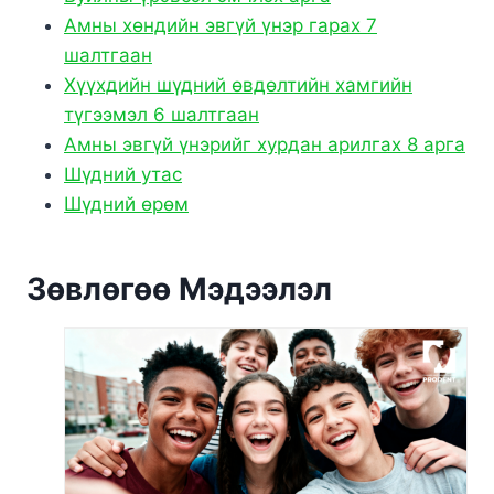
Амны хөндийн эвгүй үнэр гарах 7
шалтгаан
Хүүхдийн шүдний өвдөлтийн хамгийн
түгээмэл 6 шалтгаан
Амны эвгүй үнэрийг хурдан арилгах 8 арга
Шүдний утас
Шүдний өрөм
Зөвлөгөө Мэдээлэл