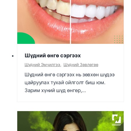
Шүдний өнгө сэргээх
Шүдний Эмчилгээ
,
Шүдний Зөвлөгөө
Шүдний өнгө сэргээх нь зөвхөн шүдээ
цайруулах тухай ойлголт биш юм.
Зарим хүний шүд өнгөр,…