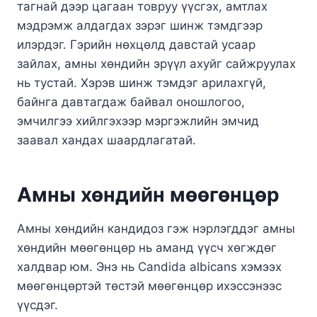
тагнай дээр цагаан товруу үүсгэх, амтлах
мэдрэмж алдагдах зэрэг шинж тэмдгээр
илэрдэг. Гэрийн нөхцөлд давстай усаар
зайлах, амны хөндийн эрүүл ахуйг сайжруулах
нь тустай. Хэрэв шинж тэмдэг арилахгүй,
байнга давтагдаж байвал оношлогоо,
эмчилгээ хийлгэхээр мэргэжлийн эмчид
заавал хандах шаардлагатай.
Амны хөндийн мөөгөнцөр
Амны хөндийн кандидоз гэж нэрлэгддэг амны
хөндийн мөөгөнцөр нь аманд үүсч хөгждөг
халдвар юм. Энэ нь Candida albicans хэмээх
мөөгөнцөртэй төстэй мөөгөнцөр ихэссэнээс
үүсдэг.