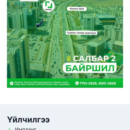
Үйлчилгээ
Имплант