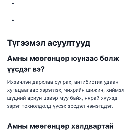
Түгээмэл асуултууд
Амны мөөгөнцөр юунаас болж
үүсдэг вэ?
Ихэвчлэн дархлаа сулрах, антибиотик удаан
хугацаагаар хэрэглэх, чихрийн шижин, хиймэл
шүдний ариун цэвэр муу байх, нярай хүүхэд
зэрэг тохиолдолд үүсэх эрсдэл нэмэгддэг.
Амны мөөгөнцөр халдвартай