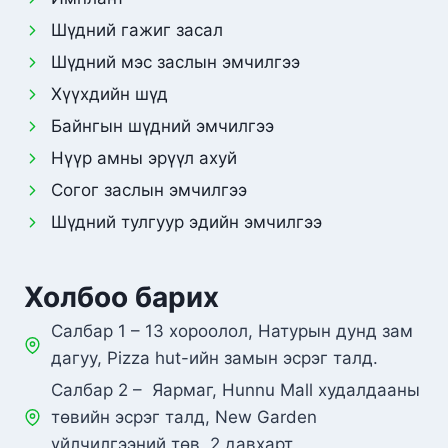
Шүдний гажиг засал
Шүдний мэс заслын эмчилгээ
Хүүхдийн шүд
Байнгын шүдний эмчилгээ
Нүүр амны эрүүл ахуй
Согог заслын эмчилгээ
Шүдний тулгуур эдийн эмчилгээ
Холбоо барих
Салбар 1 – 13 хороолол, Натурын дунд зам
дагуу, Pizza hut-ийн замын эсрэг талд.
Салбар 2 – Яармаг, Hunnu Mall худалдааны
төвийн эсрэг талд, New Garden
үйлчилгээний төв, 2 давхарт