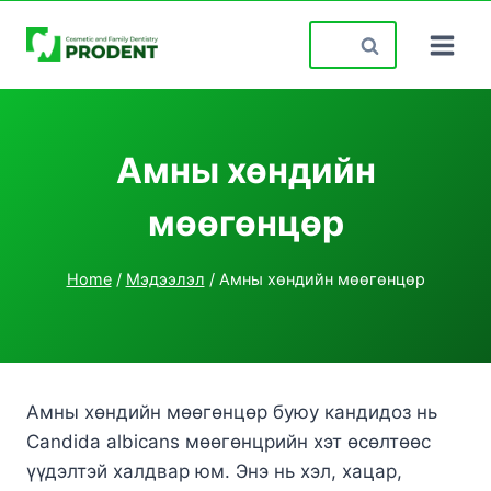
Skip
Search
to
for:
content
Амны хөндийн
мөөгөнцөр
Home
/
Мэдээлэл
/
Амны хөндийн мөөгөнцөр
Амны хөндийн мөөгөнцөр буюу кандидоз нь
Candida albicans мөөгөнцрийн хэт өсөлтөөс
үүдэлтэй халдвар юм. Энэ нь хэл, хацар,