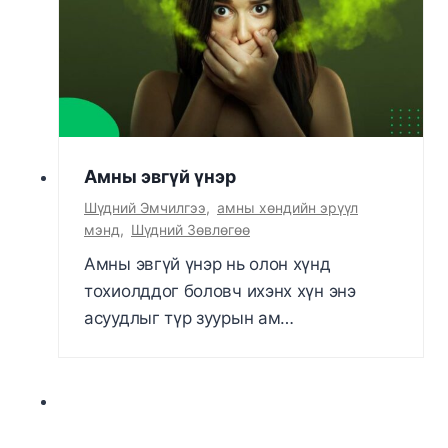
Амны эвгүй үнэр
Шүдний Эмчилгээ
,
амны хөндийн эрүүл
мэнд
,
Шүдний Зөвлөгөө
Амны эвгүй үнэр нь олон хүнд
тохиолддог боловч ихэнх хүн энэ
асуудлыг түр зуурын ам…