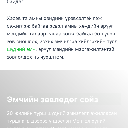
байдаг.
Хэрэв та амны хөндийн үрэвсэлтэй гэж
сэжиглэж байгаа эсвэл амны хөндийн эрүүл
мэндийн талаар санаа зовж байгаа бол үнэн
зөв оношлох, зохих эмчилгээ хийлгэхийн тулд
шүдний эмч
, эрүүл мэндийн мэргэжилтэнтэй
зөвлөлдөх нь чухал юм.
Эмчийн зөвлөдөг сойз
20 жилийн турш шүдний эмнэлэгт ажилласан
туршлага дээрээ үндэслэн Монгол хүний