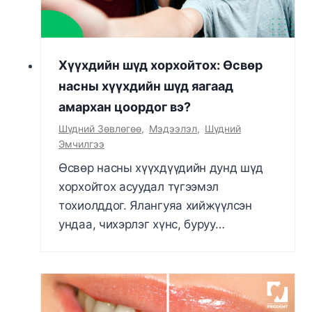
Хүүхдийн шүд хорхойтох: Өсвөр
насны хүүхдийн шүд яагаад
амархан цоордог вэ?
Шүдний Зөвлөгөө
,
Мэдээлэл
,
Шүдний
Эмчилгээ
Өсвөр насны хүүхдүүдийн дунд шүд
хорхойтох асуудал түгээмэл
тохиолддог. Ялангуяа хийжүүлсэн
ундаа, чихэрлэг хүнс, буруу…