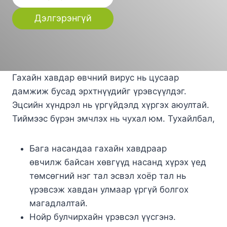
Дэлгэрэнгүй
Гахайн хавдар өвчний вирус нь цусаар
дамжиж бусад эрхтнүүдийг үрэвсүүлдэг.
Эцсийн хүндрэл нь үргүйдэлд хүргэх аюултай.
Тиймээс бүрэн эмчлэх нь чухал юм. Тухайлбал,
Бага насандаа гахайн хавдраар
өвчилж байсан хөвгүүд насанд хүрэх үед
төмсөгний нэг тал эсвэл хоёр тал нь
үрэвсэж хавдан улмаар үргүй болгох
магадлалтай.
Нойр булчирхайн үрэвсэл үүсгэнэ.