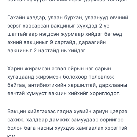
Гахайн хавдар, улаан бурхан, улаанууд өвчний
эсрэг хавсарсан вакциныг хүүхдэд 2 үе
шаттайгаар нэгдсэн журмаар хийдэг бөгөөд
эхний вакциныг 9 сартайд, дараагийн
вакциныг 2 настайд нь хийдэг.
Харин жирэмсэн эсвэл ойрын нэг сарын
хугацаанд жирэмсэн болохоор төлөвлөж
байгаа, антибиотикийн харшилтай, дархлааны
өвчтэй хүмүүст вакцин хийхийг хориглодог.
Вакцин хийлгэхээс гадна хувийн ариун цэврээ
сахиж, халдвар дамжих замуудаас өөрийгөө
болон бага насны хүүхдээ хамгаалах хэрэгтэй
юм.