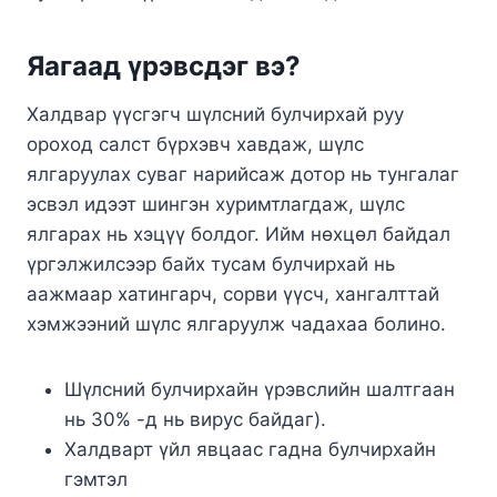
Яагаад үрэвсдэг вэ?
Халдвар үүсгэгч шүлсний булчирхай руу
ороход салст бүрхэвч хавдаж, шүлс
ялгаруулах суваг нарийсаж дотор нь тунгалаг
эсвэл идээт шингэн хуримтлагдаж, шүлс
ялгарах нь хэцүү болдог. Ийм нөхцөл байдал
үргэлжилсээр байх тусам булчирхай нь
аажмаар хатингарч, сорви үүсч, хангалттай
хэмжээний шүлс ялгаруулж чадахаа болино.
Шүлсний булчирхайн үрэвслийн шалтгаан
нь 30% -д нь вирус байдаг).
Халдварт үйл явцаас гадна булчирхайн
гэмтэл