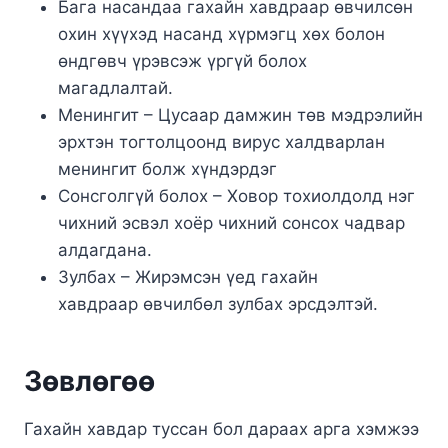
Бага насандаа гахайн хавдраар өвчилсөн
охин хүүхэд насанд хүрмэгц хөх болон
өндгөвч үрэвсэж үргүй болох
магадлалтай.
Менингит – Цусаар дамжин төв мэдрэлийн
эрхтэн тогтолцоонд вирус халдварлан
менингит болж хүндэрдэг
Сонсголгүй болох – Ховор тохиолдолд нэг
чихний эсвэл хоёр чихний сонсох чадвар
алдагдана.
Зулбах – Жирэмсэн үед гахайн
хавдраар өвчилбөл зулбах эрсдэлтэй.
Зөвлөгөө
Гахайн хавдар туссан бол дараах арга хэмжээ