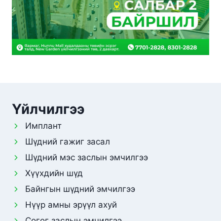
Үйлчилгээ
Имплант
Шүдний гажиг засал
Шүдний мэс заслын эмчилгээ
Хүүхдийн шүд
Байнгын шүдний эмчилгээ
Нүүр амны эрүүл ахуй
Согог заслын эмчилгээ