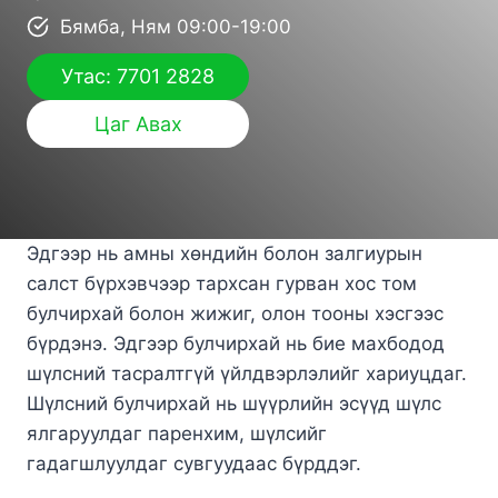
Бямба, Ням 09:00-19:00
Утас: 7701 2828
Цаг Авах
Эдгээр нь амны хөндийн болон залгиурын
салст бүрхэвчээр тархсан гурван хос том
булчирхай болон жижиг, олон тооны хэсгээс
бүрдэнэ. Эдгээр булчирхай нь бие махбодод
шүлсний тасралтгүй үйлдвэрлэлийг хариуцдаг.
Шүлсний булчирхай нь шүүрлийн эсүүд шүлс
ялгаруулдаг паренхим, шүлсийг
гадагшлуулдаг сувгуудаас бүрддэг.