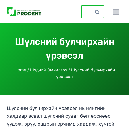
Skip
Search
to
for:
content
Шүлсний булчирхайн
үрэвсэл
Home
/
Шүдний Эмчилгээ
/
Шүлсний булчирхайн
үрэвсэл
Шүлсний булчирхайн үрэвсэл нь нянгийн
халдвар эсвэл шүлсний суваг бөглөрснөөс
үүдэж, эрүү, хацрын орчимд хавдаж, хүчтэй