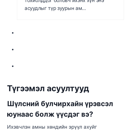
тохиолддог боловч ихэнх хүн энэ
асуудлыг түр зуурын ам…
Түгээмэл асуултууд
Шүлсний булчирхайн үрэвсэл
юунаас болж үүсдэг вэ?
Ихэвчлэн амны хөндийн эрүүл ахуйг