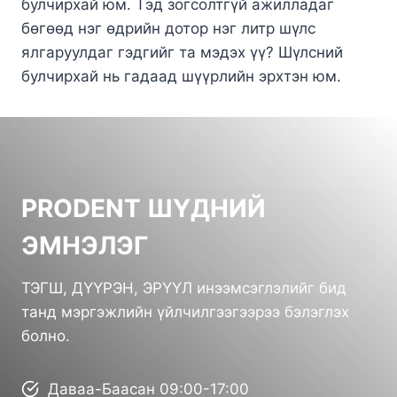
булчирхай юм. Тэд зогсолтгүй ажилладаг
бөгөөд нэг өдрийн дотор нэг литр шүлс
ялгаруулдаг гэдгийг та мэдэх үү? Шүлсний
булчирхай нь гадаад шүүрлийн эрхтэн юм.
PRODENT ШҮДНИЙ
ЭМНЭЛЭГ
ТЭГШ, ДҮҮРЭН, ЭРҮҮЛ инээмсэглэлийг бид
танд мэргэжлийн үйлчилгээгээрээ бэлэглэх
болно.
Даваа-Баасан 09:00-17:00