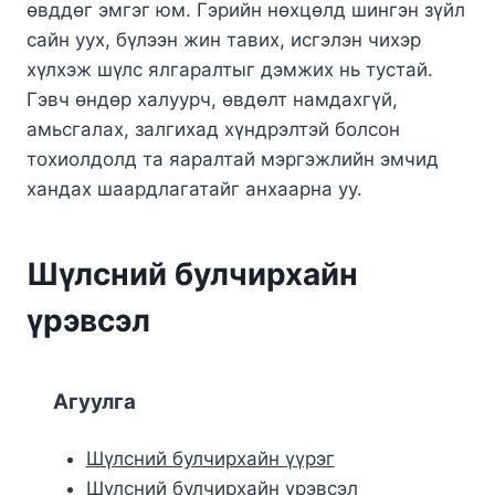
өвддөг эмгэг юм. Гэрийн нөхцөлд шингэн зүйл
сайн уух, бүлээн жин тавих, исгэлэн чихэр
хүлхэж шүлс ялгаралтыг дэмжих нь тустай.
Гэвч өндөр халуурч, өвдөлт намдахгүй,
амьсгалах, залгихад хүндрэлтэй болсон
тохиолдолд та яаралтай мэргэжлийн эмчид
хандах шаардлагатайг анхаарна уу.
Шүлсний булчирхайн
үрэвсэл
Агуулга
Шүлсний булчирхайн үүрэг
Шүлсний булчирхайн үрэвсэл