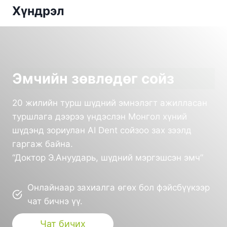
Хүндрэл
Эмчийн зөвлөдөг сойз
20 жилийн турш шүдний эмнэлэгт ажилласан
туршлага дээрээ үндэслэн Монгол хүний
шүдэнд зориулан AI Dent сойзоо зах зээлд
гаргаж байна.
“Доктор Э.Ануударь, шүдний мэргэшсэн эмч”
Онлайнаар захиалга өгөх бол фэйсбүүкээр
чат бичнэ үү.
Чат бичих