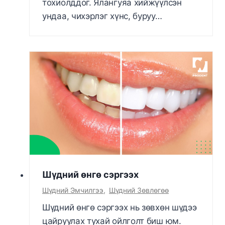
тохиолддог. Ялангуяа хийжүүлсэн
ундаа, чихэрлэг хүнс, буруу…
Шүдний өнгө сэргээх
Шүдний Эмчилгээ
,
Шүдний Зөвлөгөө
Шүдний өнгө сэргээх нь зөвхөн шүдээ
цайруулах тухай ойлголт биш юм.