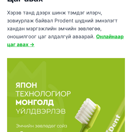
Хэрэв танд дээрх шинж тэмдэг илэрч,
зовиурлаж байвал Prodent шүдний эмнэлэгт
хандан мэргэжлийн эмчийн зөвлөгөө,
оношилгоог цаг алдалгүй аваарай.
Онлайнаар
цаг авах →