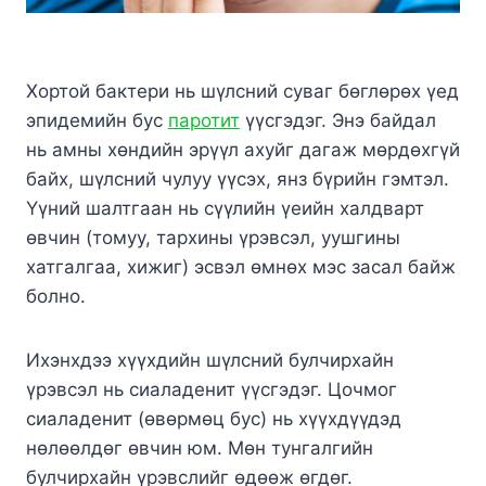
Хортой бактери нь шүлсний суваг бөглөрөх үед
эпидемийн бус
паротит
үүсгэдэг. Энэ байдал
нь амны хөндийн эрүүл ахуйг дагаж мөрдөхгүй
байх, шүлсний чулуу үүсэх, янз бүрийн гэмтэл.
Үүний шалтгаан нь сүүлийн үеийн халдварт
өвчин (томуу, тархины үрэвсэл, уушгины
хатгалгаа, хижиг) эсвэл өмнөх мэс засал байж
болно.
Ихэнхдээ хүүхдийн шүлсний булчирхайн
үрэвсэл нь сиаладенит үүсгэдэг. Цочмог
сиаладенит (өвөрмөц бус) нь хүүхдүүдэд
нөлөөлдөг өвчин юм. Мөн тунгалгийн
булчирхайн үрэвслийг өдөөж өгдөг.