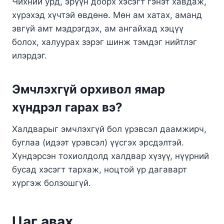
Чихний урд, эрүүн доорх хэсэгт гэнэт хавдаж,
хүрэхэд хүчтэй өвдөнө. Мөн ам хатах, аманд
эвгүй амт мэдрэгдэх, ам ангайхад хэцүү
болох, халуурах зэрэг шинж тэмдэг нийтлэг
илэрдэг.
Эмчлэхгүй орхивол ямар
хүндрэл гарах вэ?
Халдварыг эмчлэхгүй бол үрэвсэл даамжирч,
буглаа (идээт үрэвсэл) үүсгэх эрсдэлтэй.
Хүндэрсэн тохиолдолд халдвар хүзүү, нүүрний
бусад хэсэгт тархаж, ноцтой үр дагаварт
хүргэж болзошгүй.
Цаг авах