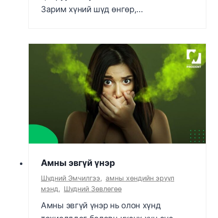
Зарим хүний шүд өнгөр,…
Амны эвгүй үнэр
Шүдний Эмчилгээ
,
амны хөндийн эрүүл
мэнд
,
Шүдний Зөвлөгөө
Амны эвгүй үнэр нь олон хүнд