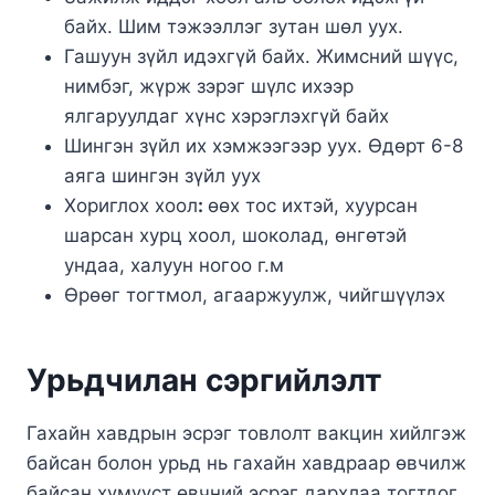
байх. Шим тэжээллэг зутан шөл уух.
Гашуун зүйл идэхгүй байх. Жимсний шүүс,
нимбэг, жүрж зэрэг шүлс ихээр
ялгаруулдаг хүнс хэрэглэхгүй байх
Шингэн зүйл их хэмжээгээр уух. Өдөрт 6-8
аяга шингэн зүйл уух
Хориглох хоол
:
өөх тос ихтэй, хуурсан
шарсан хурц хоол, шоколад, өнгөтэй
ундаа, халуун ногоо г.м
Өрөөг тогтмол, агааржуулж, чийгшүүлэх
Урьдчилан сэргийлэлт
Гахайн хавдрын эсрэг товлолт вакцин хийлгэж
байсан болон урьд нь гахайн хавдраар өвчилж
байсан хүмүүст өвчний эсрэг дархлаа тогтдог.