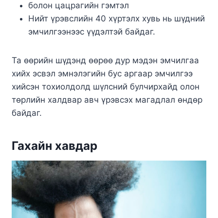
болон цацрагийн гэмтэл
Нийт үрэвслийн 40 хүртэлх хувь нь шүдний
эмчилгээнээс үүдэлтэй байдаг.
Та өөрийн шүдэнд өөрөө дур мэдэн эмчилгаа
хийх эсвэл эмнэлэгийн бус аргаар эмчилгээ
хийсэн тохиолдолд шүлсний булчирхайд олон
төрлийн халдвар авч үрэвсэх магадлал өндөр
байдаг.
Гахайн хавдар