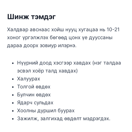
Шинж тэмдэг
Халдвар авснаас хойш нууц хугацаа нь 10-21
хоног үргэлжлэх бөгөөд цонх үе дууссаны
дараа доорх зовиур илэрнэ.
Нүүрний доод хэсгээр хавдах (нэг талдаа
эсвэл хоёр талд хавдах)
Халуурах
Толгой өвдөх
Булчин өвдөх
Ядарч сульдах
Хоолны дуршил буурах
Зажилж, залгихад өвдөлт мэдрэгдэх.