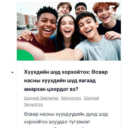
Хүүхдийн шүд хорхойтох: Өсвөр
насны хүүхдийн шүд яагаад
амархан цоордог вэ?
Шүдний Зөвлөгөө
,
Мэдээлэл
,
Шүдний
Эмчилгээ
Өсвөр насны хүүхдүүдийн дунд шүд
хорхойтох асуудал түгээмэл