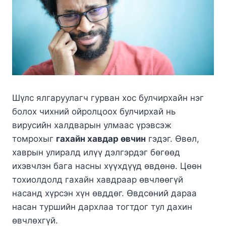
Шүлс ялгаруулагч гурван хос булчирхайн нэг
болох чихний ойролцоох булчирхай нь
вирусийн халдварын улмаас үрэвсэж
томрохыг
гахайн хавдар өвчин
гэдэг. Өвөл,
хаврын улиралд илүү дэлгэрдэг бөгөөд
ихэвчлэн бага насны хүүхдүүд өвдөнө. Цөөн
тохиолдолд гахайн хавдраар өвчлөөгүй
насанд хүрсэн хүн өвддөг. Өвдсөний дараа
насан туршийн дархлаа тогтдог тул дахин
өвчлөхгүй.