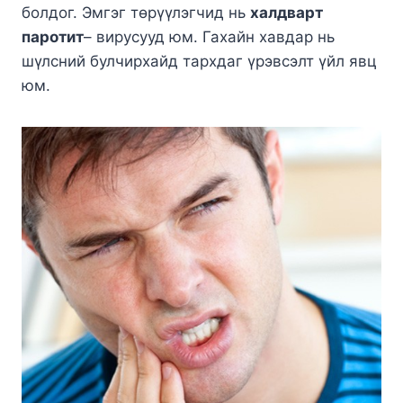
болдог. Эмгэг төрүүлэгчид нь
халдварт
паротит
– вирусууд юм. Гахайн хавдар нь
шүлсний булчирхайд тархдаг үрэвсэлт үйл явц
юм.