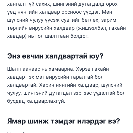
хангалтгүй сахих, шингэний дутагдалд орох
үед нянгийн халдвар орсноос үүсдэг. Мөн
шүлсний чулуу үүсэж сувгийг бөглөх, зарим
төрлийн вирусийн халдвар (жишээлбэл, гахайн
хавдар) нь гол шалтгаан болдог.
Энэ өвчин халдвартай юу?
Шалтгаанаас нь хамаарна. Хэрэв гахайн
хавдар гэх мэт вирусийн гаралтай бол
халдвартай. Харин нянгийн халдвар, шүлсний
чулуу, шингэний дутагдал зэргээс үүдэлтэй бол
бусдад халдварлахгүй.
Ямар шинж тэмдэг илэрдэг вэ?