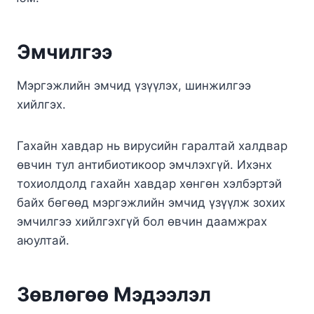
Эмчилгээ
Мэргэжлийн эмчид үзүүлэх, шинжилгээ
хийлгэх.
Гахайн хавдар нь вирусийн гаралтай халдвар
өвчин тул антибиотикоор эмчлэхгүй. Ихэнх
тохиолдолд гахайн хавдар хөнгөн хэлбэртэй
байх бөгөөд мэргэжлийн эмчид үзүүлж зохих
эмчилгээ хийлгэхгүй бол өвчин даамжрах
аюултай.
Зөвлөгөө Мэдээлэл