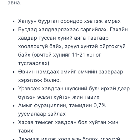
авна.
Халуун бууртал орондоо хэвтэж амрах
Бусдад халдварлахаас сэргийлэх. Гахайн
хавдар туссан хүний аяга тавгаар
хооллохгүй байх, эрүүл хүнтэй ойртохгүй
байх (өвчтэй хүнийг 11-21 хоног
тусгаарлах)
Өвчин намдаах эмийг эмчийн заавраар
хэрэглэж болно.
Үрэвсэж хавдсан шүлсний булчирхай дээр
бүлээн эсвэл хүйтэн жин тавих
Амыг фурациллин, тамидин 0,7%
уусмалаар зайлах
Хэрэв төмсөг хавдсан бол хүйтэн жин
тавих
Зажилж иддэг хоол аль болох идэхгүй