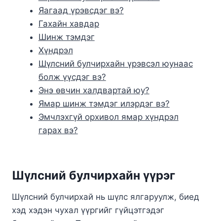
Яагаад үрэвсдэг вэ?
Гахайн хавдар
Шинж тэмдэг
Хүндрэл
Шүлсний булчирхайн үрэвсэл юунаас
болж үүсдэг вэ?
Энэ өвчин халдвартай юу?
Ямар шинж тэмдэг илэрдэг вэ?
Эмчлэхгүй орхивол ямар хүндрэл
гарах вэ?
Шүлсний булчирхайн үүрэг
Шүлсний булчирхай нь шүлс ялгаруулж, биед
хэд хэдэн чухал үүргийг гүйцэтгэдэг