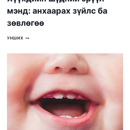
мэнд: анхаарах зүйлс ба
зөвлөгөө
ХҮҮХДИЙН
УНШИХ
ШҮДНИЙ
ЭРҮҮЛ
МЭНД:
АНХААРАХ
ЗҮЙЛС
БА
ЗӨВЛӨГӨӨ