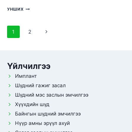
ШҮДНИЙ
УНШИХ
ТУХАЙ
ЗҮҮДЭЛВЭЛ
ЮУ
Page
Next
1
2
ГЭСЭН
ҮГ
navigation
Page
ВЭ
?
Үйлчилгээ
Имплант
Шүдний гажиг засал
Шүдний мэс заслын эмчилгээ
Хүүхдийн шүд
Байнгын шүдний эмчилгээ
Нүүр амны эрүүл ахуй