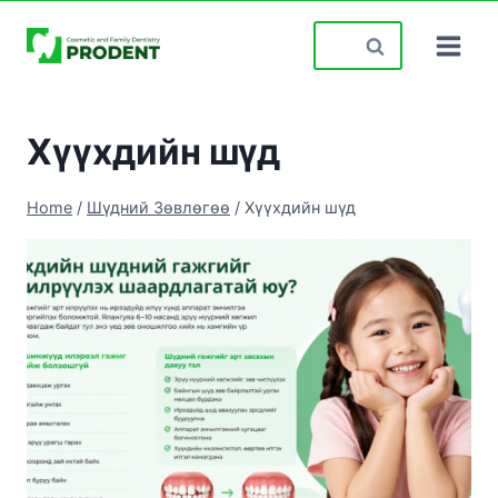
Skip
Search
to
for:
content
Хүүхдийн шүд
Home
/
Шүдний Зөвлөгөө
/
Хүүхдийн шүд