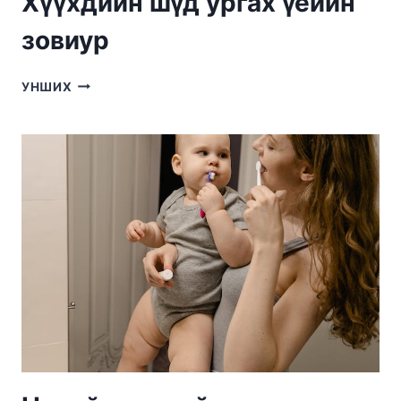
Хүүхдийн шүд ургах үеийн
зовиур
ХҮҮХДИЙН
УНШИХ
ШҮД
УРГАХ
ҮЕИЙН
ЗОВИУР