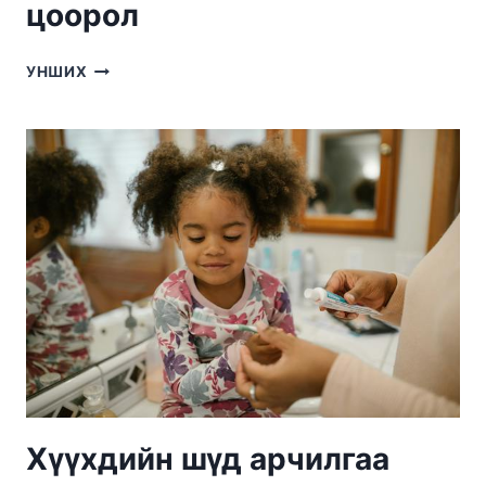
цоорол
ХҮҮХДИЙН
УНШИХ
СҮҮН
ШҮДНИЙ
ЦООРОЛ
Хүүхдийн шүд арчилгаа