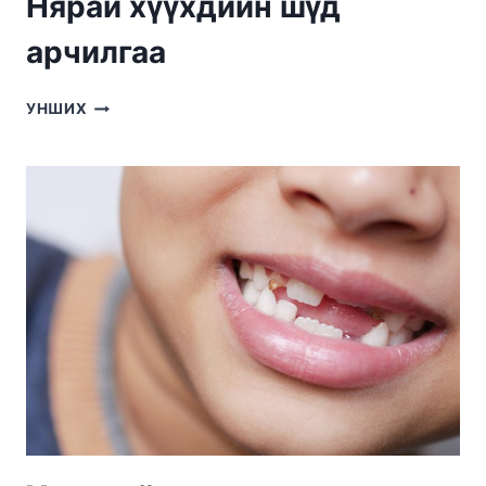
Нярай хүүхдийн шүд
арчилгаа
НЯРАЙ
УНШИХ
ХҮҮХДИЙН
ШҮД
АРЧИЛГАА