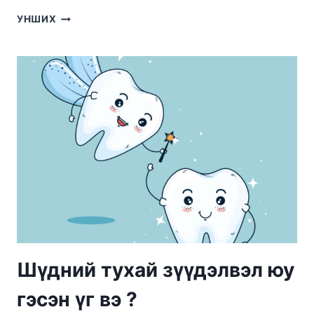
ХҮҮХДИЙН
УНШИХ
ШҮД
АРЧИЛГАА
Шүдний тухай зүүдэлвэл юу
гэсэн үг вэ ?