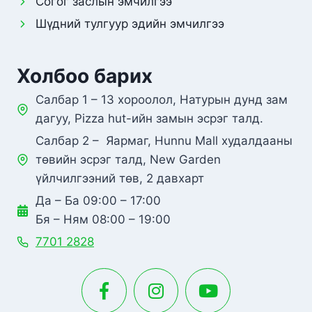
Согог заслын эмчилгээ
Шүдний тулгуур эдийн эмчилгээ
Холбоо барих
Салбар 1 – 13 хороолол, Натурын дунд зам
дагуу, Pizza hut-ийн замын эсрэг талд.
Салбар 2 – Яармаг, Hunnu Mall худалдааны
төвийн эсрэг талд, New Garden
үйлчилгээний төв, 2 давхарт
Да – Ба 09:00 – 17:00
Бя – Ням 08:00 – 19:00
7701 2828