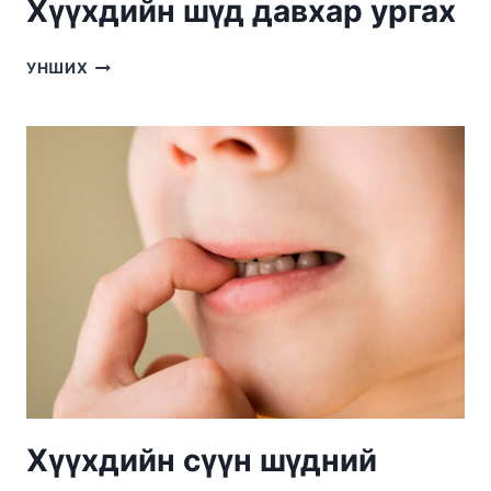
Хүүхдийн шүд давхар ургах
ХҮҮХДИЙН
УНШИХ
ШҮД
ДАВХАР
УРГАХ
Хүүхдийн сүүн шүдний