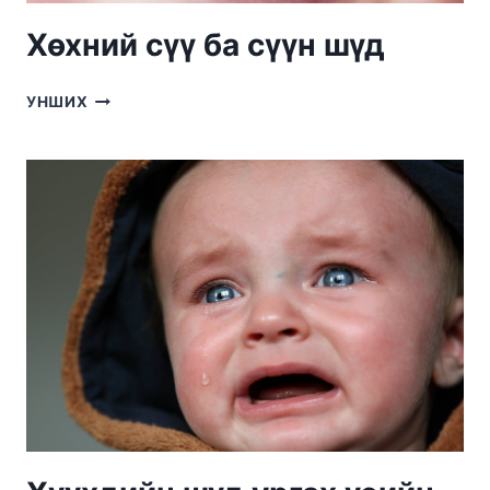
Хөхний сүү ба сүүн шүд
ХӨХНИЙ
УНШИХ
СҮҮ
БА
СҮҮН
ШҮД