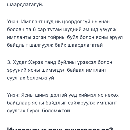
шаардлагагүй.
Үнэн: Имплант шүд нь цоордоггүй нь үнэн
боловч та 6 сар тутам шүдний эмчид үзүүлж
импланты эргэн тойрны буйл болон ясны эрүүл
байдлыг шалгуулж байх шаардлагатай
3. Худал:Хэрэв танд буйлны үрэвсэл болон
эрүүний ясны шимэгдэл байвал имплант
суулгах боломжгүй
Үнэн: Ясны шимэгдэлтэй үед хиймэл яс нөхөх
байдлаар ясны байдлыг сайжруулж имплант
суулгах бүрэн боломжтой