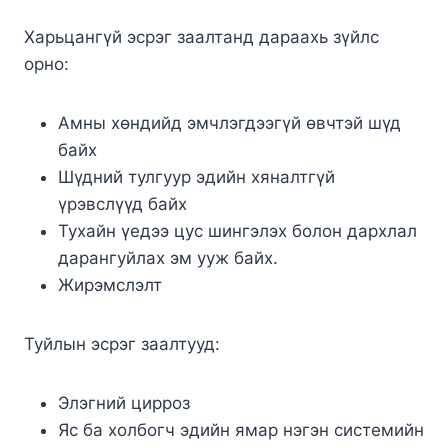
Харьцангүй эсрэг заалтанд дараахь зүйлс
орно:
Амны хөндийд эмчлэгдээгүй өвчтэй шүд
байх
Шүдний тулгуур эдийн хяналтгүй
үрэвслүүд байх
Тухайн үедээ цус шингэлэх болон дархлал
дарангуйлах эм ууж байх.
Жирэмслэлт
Туйлын эсрэг заалтууд:
Элэгний цирроз
Яс ба холбогч эдийн ямар нэгэн системийн