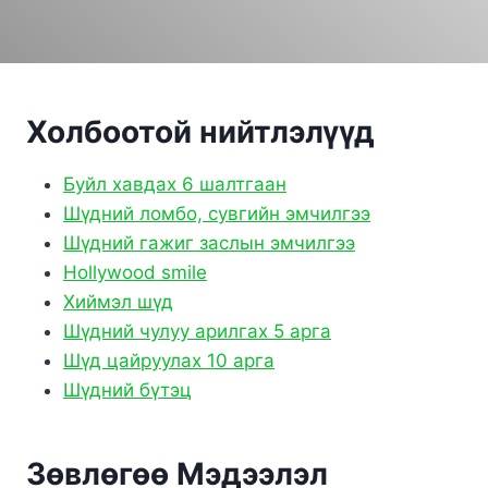
Холбоотой нийтлэлүүд
Буйл хавдах 6 шалтгаан
Шүдний ломбо, сувгийн эмчилгээ
Шүдний гажиг заслын эмчилгээ
Hollywood smile
Хиймэл шүд
Шүдний чулуу арилгах 5 арга
Шүд цайруулах 10 арга
Шүдний бүтэц
Зөвлөгөө Мэдээлэл