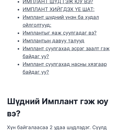
ИМПЛАНТ ШҮД ГЭЖ ЮУ ВЭ?
ИМПЛАНТ ХИЙГДЭХ ҮЕ ШАТ:
Имплант шүдний үнэн ба худал
ойлголтууд:
Имплантыг яаж суулгадаг вэ?
Имплантын давуу талууд
Имплант суулгахад эсрэг заалт гэж
байдаг уу?
Имплант суулгахад насны хязгаар
байдаг уу?
Шүдний Имплант гэж юу
вэ?
Хүн байгалаасаа 2 удаа шүдлэдэг. Сүүлд