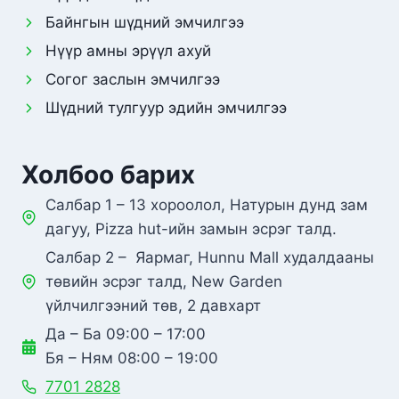
Байнгын шүдний эмчилгээ
Нүүр амны эрүүл ахуй
Согог заслын эмчилгээ
Шүдний тулгуур эдийн эмчилгээ
Холбоо барих
Салбар 1 – 13 хороолол, Натурын дунд зам
дагуу, Pizza hut-ийн замын эсрэг талд.
Салбар 2 – Яармаг, Hunnu Mall худалдааны
төвийн эсрэг талд, New Garden
үйлчилгээний төв, 2 давхарт
Да – Ба 09:00 – 17:00
Бя – Ням 08:00 – 19:00
7701 2828