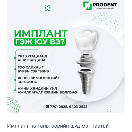
Имплант нь таны өөрийн шүд мэт таатай