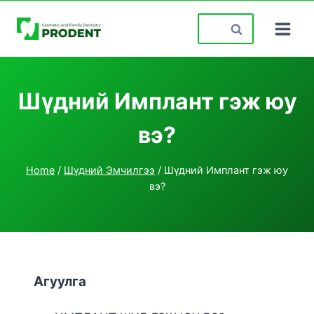
Skip
Search
to
for:
content
Шүдний Имплант гэж юу
вэ?
Home
/
Шүдний Эмчилгээ
/
Шүдний Имплант гэж юу
вэ?
Агуулга