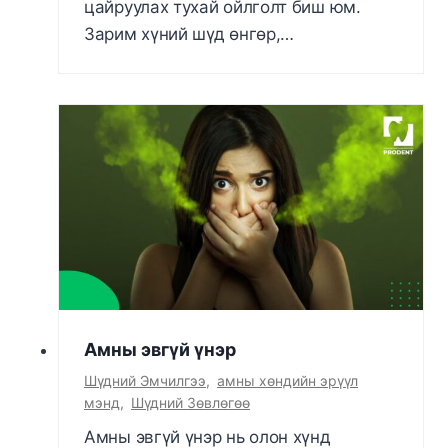
цайруулах тухай ойлголт биш юм.
Зарим хүний шүд өнгөр,…
Амны эвгүй үнэр
Шүдний Эмчилгээ
,
амны хөндийн эрүүл
мэнд
,
Шүдний Зөвлөгөө
Амны эвгүй үнэр нь олон хүнд