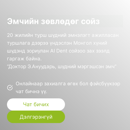
Эмчийн зөвлөдөг сойз
20 жилийн турш шүдний эмнэлэгт ажилласан
туршлага дээрээ үндэслэн Монгол хүний
шүдэнд зориулан AI Dent сойзоо зах зээлд
гаргаж байна.
“Доктор Э.Ануударь, шүдний мэргэшсэн эмч”
Онлайнаар захиалга өгөх бол фэйсбүүкээр
чат бичнэ үү.
Чат бичих
Дэлгэрэнгүй