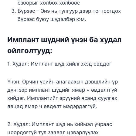
ёзоорыг холбох холбоос
Бүрээс – Энэ нь тулгуур дээр тогтоогдох
бүрээс буюу шүдэлбэр юм.
Имплант шүдний үнэн ба худал
ойлголтууд:
1. Худал: Имплант шүд хийлгэхэд өвддөг
Үнэн: Орчин үеийн анагаахын дэвшлийн үр
дүнгээр имплант шүдийг ямар ч өвдөлтгүй
хийдэг. Имплантийг эрүүний ясанд суулгах
явцад ямар ч өвдөлт мэдэрдэггүй.
2. Худал: Имплант шүд нь хиймэл учраас
цоордоггүй тул заавал цэвэрлүүлэх