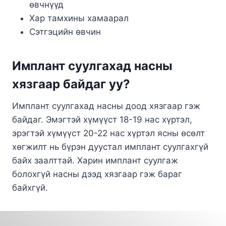
өвчнүүд
Хар тамхины хамаарал
Сэтгэцийн өвчин
Имплант суулгахад насны
хязгаар байдаг уу?
Имплант суулгахад насны доод хязгаар гэж
байдаг. Эмэгтэй хүмүүст 18-19 нас хүртэл,
эрэгтэй хүмүүст 20-22 нас хүртэл ясны өсөлт
хөгжилт нь бүрэн дуустал имплант суулгахгүй
байх заалттай. Харин имплант суулгаж
болохгүй насны дээд хязгаар гэж бараг
байхгүй.