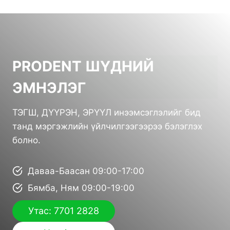
PRODENT ШҮДНИЙ
ЭМНЭЛЭГ
ТЭГШ, ДҮҮРЭН, ЭРҮҮЛ инээмсэглэлийг бид
танд мэргэжлийн үйлчилгээгээрээ бэлэглэх
болно.
Даваа-Баасан 09:00-17:00
Бямба, Ням 09:00-19:00
Утас: 7701 2828