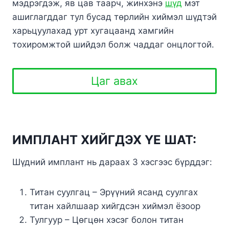
мэдрэгдэж, яв цав таарч, жинхэнэ
шүд
мэт
ашиглагддаг тул бусад төрлийн хиймэл шүдтэй
харьцуулахад урт хугацаанд хамгийн
тохиромжтой шийдэл болж чаддаг онцлогтой.
Цаг авах
ИМПЛАНТ ХИЙГДЭХ ҮЕ ШАТ:
Шүдний имплант нь дараах 3 хэсгээс бүрддэг:
Титан суулгац – Эрүүний ясанд суулгах
титан хайлшаар хийгдсэн хиймэл ёзоор
Тулгуур – Цөгцөн хэсэг болон титан