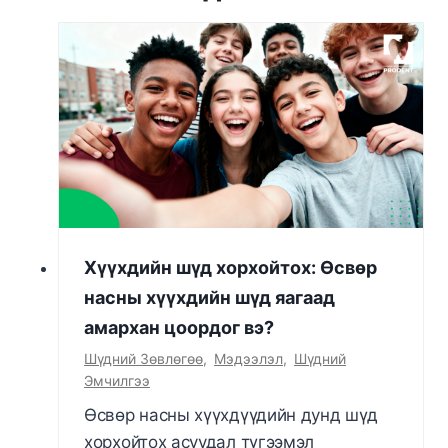
Хүүхдийн шүд хорхойтох: Өсвөр
насны хүүхдийн шүд яагаад
амархан цоордог вэ?
Шүдний Зөвлөгөө
,
Мэдээлэл
,
Шүдний
Эмчилгээ
Өсвөр насны хүүхдүүдийн дунд шүд
хорхойтох асуудал түгээмэл