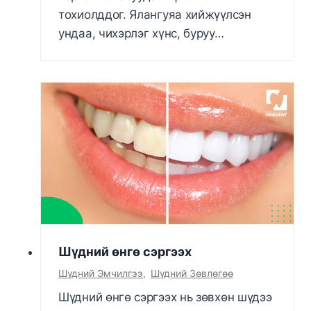
тохиолддог. Ялангуяа хийжүүлсэн
ундаа, чихэрлэг хүнс, буруу…
Шүдний өнгө сэргээх
Шүдний Эмчилгээ
,
Шүдний Зөвлөгөө
Шүдний өнгө сэргээх нь зөвхөн шүдээ