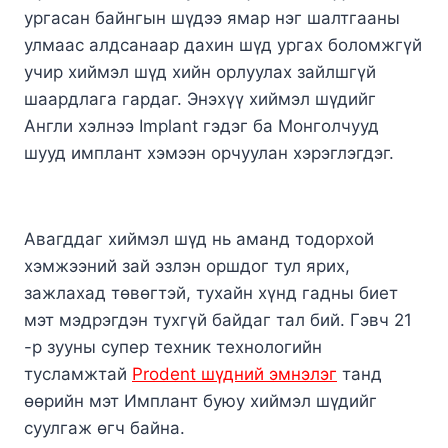
ургасан байнгын шүдээ ямар нэг шалтгааны
улмаас алдсанаар дахин шүд ургах боломжгүй
учир хиймэл шүд хийн орлуулах зайлшгүй
шаардлага гардаг. Энэхүү хиймэл шүдийг
Англи хэлнээ Implant гэдэг ба Монголчууд
шууд имплант хэмээн орчуулан хэрэглэгдэг.
Авагддаг хиймэл шүд нь аманд тодорхой
хэмжээний зай эзлэн оршдог тул ярих,
зажлахад төвөгтэй, тухайн хүнд гадны биет
мэт мэдрэгдэн тухгүй байдаг тал бий. Гэвч 21
-р зууны супер техник технологийн
тусламжтай
Prodent шүдний эмнэлэг
танд
өөрийн мэт Имплант буюу хиймэл шүдийг
суулгаж өгч байна.