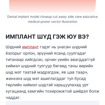
Dental implant model closeup cut away side view educative
medical poster vector illustration
ИМПЛАНТ ШҮД ГЭЖ ЮУ ВЭ?
Шүдний
имплант
гэдэг нь унасан шүдний
ёзоорыг орлон, эрүүний ясанд суулгадаг
титанаар хийгдсэн, орчин үеийн авагддаггүй
хиймэл шүдний тулгуур бөгөөд таны өөрийн
шүд мэт таатай мэдрэгдэж, яв цав таарч,
жинхэнэ шүд мэт ашиглагддаг тул бусад
төрлийн хиймэл шүдтэй харьцуулахад урт
хугацаанд хамгийн тохиромжтой шийдэл болж
чаддаг.