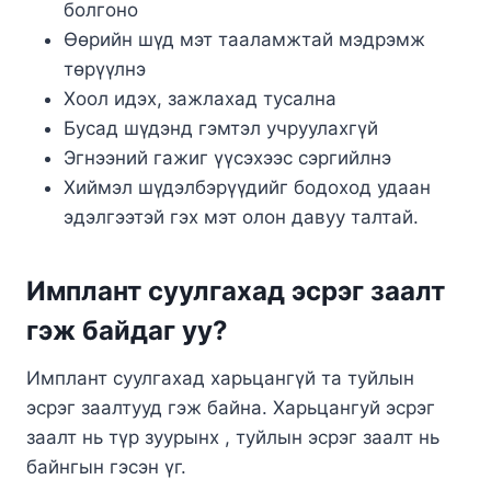
болгоно
Өөрийн шүд мэт тааламжтай мэдрэмж
төрүүлнэ
Хоол идэх, зажлахад тусална
Бусад шүдэнд гэмтэл учруулахгүй
Эгнээний гажиг үүсэхээс сэргийлнэ
Хиймэл шүдэлбэрүүдийг бодоход удаан
эдэлгээтэй гэх мэт олон давуу талтай.
Имплант суулгахад эсрэг заалт
гэж байдаг уу?
Имплант суулгахад харьцангүй та туйлын
эсрэг заалтууд гэж байна. Харьцангуй эсрэг
заалт нь түр зуурынх , туйлын эсрэг заалт нь
байнгын гэсэн үг.