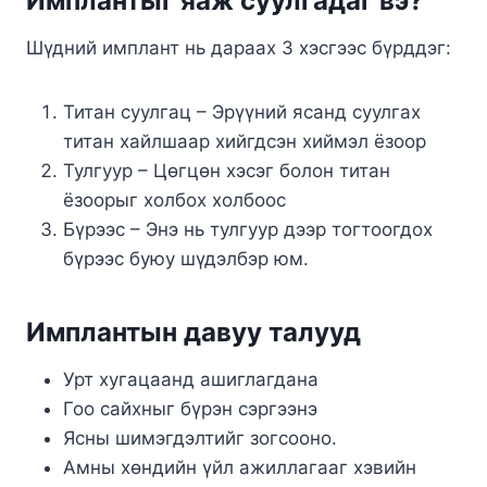
Имплантыг яаж суулгадаг вэ?
Шүдний имплант нь дараах 3 хэсгээс бүрддэг:
Титан суулгац – Эрүүний ясанд суулгах
титан хайлшаар хийгдсэн хиймэл ёзоор
Тулгуур – Цөгцөн хэсэг болон титан
ёзоорыг холбох холбоос
Бүрээс – Энэ нь тулгуур дээр тогтоогдох
бүрээс буюу шүдэлбэр юм.
Имплантын давуу талууд
Урт хугацаанд ашиглагдана
Гоо сайхныг бүрэн сэргээнэ
Ясны шимэгдэлтийг зогсооно.
Амны хөндийн үйл ажиллагааг хэвийн