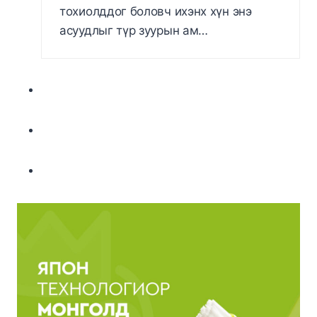
тохиолддог боловч ихэнх хүн энэ
асуудлыг түр зуурын ам…