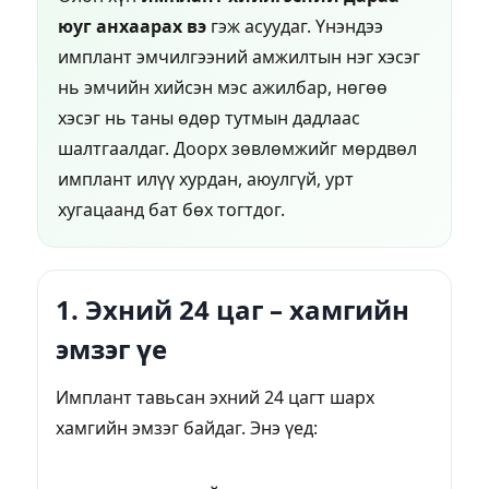
юуг анхаарах вэ
гэж асуудаг. Үнэндээ
имплант эмчилгээний амжилтын нэг хэсэг
нь эмчийн хийсэн мэс ажилбар, нөгөө
хэсэг нь таны өдөр тутмын дадлаас
шалтгаалдаг. Доорх зөвлөмжийг мөрдвөл
имплант илүү хурдан, аюулгүй, урт
хугацаанд бат бөх тогтдог.
1. Эхний 24 цаг – хамгийн
эмзэг үе
Имплант тавьсан эхний 24 цагт шарх
хамгийн эмзэг байдаг. Энэ үед: