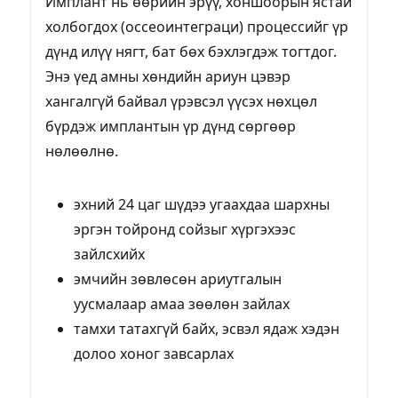
Имплант нь өөрийн эрүү, хоншоорын ястай
холбогдох (оссеоинтеграци) процессийг үр
дүнд илүү нягт, бат бөх бэхлэгдэж тогтдог.
Энэ үед амны хөндийн ариун цэвэр
хангалгүй байвал үрэвсэл үүсэх нөхцөл
бүрдэж имплантын үр дүнд сөргөөр
нөлөөлнө.
эхний 24 цаг шүдээ угаахдаа шархны
эргэн тойронд сойзыг хүргэхээс
зайлсхийх
эмчийн зөвлөсөн ариутгалын
уусмалаар амаа зөөлөн зайлах
тамхи татахгүй байх, эсвэл ядаж хэдэн
долоо хоног завсарлах