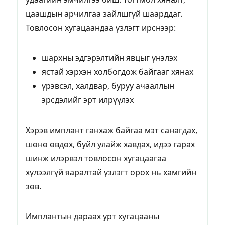
цаашдын арчилгаа зайлшгүй шаарддаг.
Товлосон хугацаандаа үзлэгт ирснээр:
шархны эдгэрэлтийн явцыг үнэлэх
ястай хэрхэн холбогдож байгааг хянах
үрэвсэл, халдвар, буруу ачааллын
эрсдэлийг эрт илрүүлэх
Хэрэв имплант ганхаж байгаа мэт санагдах,
шөнө өвдөх, буйл улайж хавдах, идээ гарах
шинж илэрвэл товлосон хугацаагаа
хүлээлгүй яаралтай үзлэгт орох нь хамгийн
зөв.
Имплантын дараах урт хугацааны