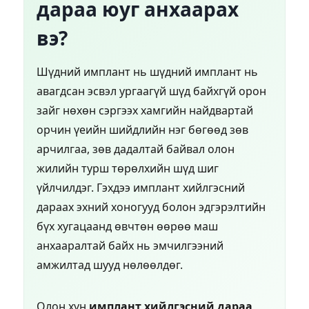
дараа юуг анхаарах
вэ?
Шүдний имплант нь шүдний имплант нь
авагдсан эсвэл ургаагүй шүд байхгүй орон
зайг нөхөн сэргээх хамгийн найдвартай
орчин үеийн шийдлийн нэг бөгөөд зөв
арчилгаа, зөв дадалтай байвал олон
жилийн турш төрөлхийн шүд шиг
үйлчилдэг. Гэхдээ имплант хийлгэсний
дараах эхний хоногууд болон эдгэрэлтийн
бүх хугацаанд өвчтөн өөрөө маш
анхааралтай байх нь эмчилгээний
амжилтад шууд нөлөөлдөг.
Олон хүн
имплант хийлгэсний дараа