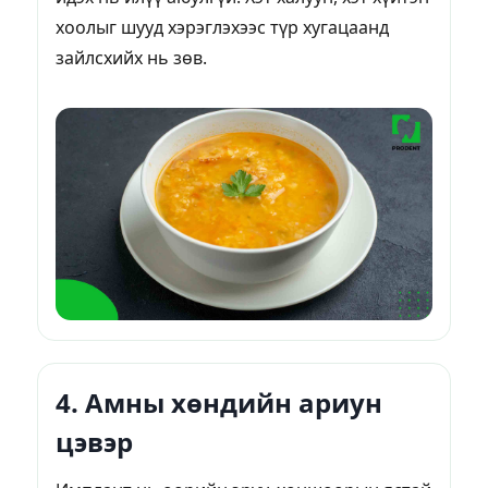
хоолыг шууд хэрэглэхээс түр хугацаанд
зайлсхийх нь зөв.
4. Амны хөндийн ариун
цэвэр