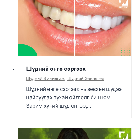
Шүдний өнгө сэргээх
Шүдний Эмчилгээ
,
Шүдний Зөвлөгөө
Шүдний өнгө сэргээх нь зөвхөн шүдээ
цайруулах тухай ойлголт биш юм.
Зарим хүний шүд өнгөр,…