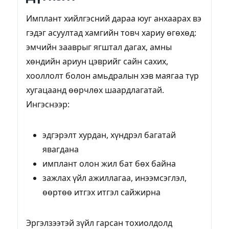
Имплант хийлгэсний дараа юуг анхаарах вэ
гэдэг асуултад хамгийн товч хариу өгөхөд:
эмчийн зааврыг ягштал дагах, амны
хөндийн ариун цэврийг сайн сахих,
хооллолт болон амьдралын хэв маягаа түр
хугацаанд өөрчлөх шаардлагатай.
Ингэснээр:
эдгэрэлт хурдан, хүндрэл багатай
явагдана
имплант олон жил бат бөх байна
зажлах үйл ажиллагаа, инээмсэглэл,
өөртөө итгэх итгэл сайжирна
Эргэлзээтэй зүйл гарсан тохиолдолд