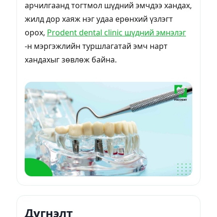
арчилгаанд тогтмол шүдний эмчдээ хандах,
жилд дор хаяж нэг удаа ерөнхий үзлэгт
орох,
Prodent dental clinic шүдний эмнэлэг
-н мэргэжлийн туршлагатай эмч нарт
хандахыг зөвлөж байна.
Дүгнэлт