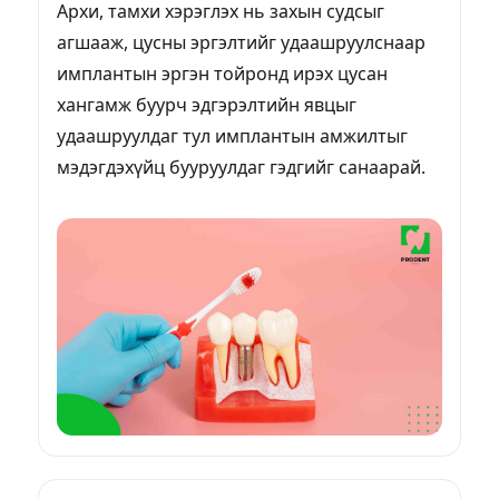
Архи, тамхи хэрэглэх нь захын судсыг
агшааж, цусны эргэлтийг удаашруулснаар
имплантын эргэн тойронд ирэх цусан
хангамж буурч эдгэрэлтийн явцыг
удаашруулдаг тул имплантын амжилтыг
мэдэгдэхүйц бууруулдаг гэдгийг санаарай.