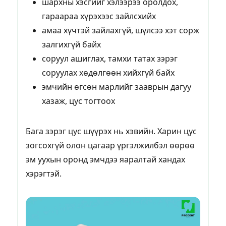
шархны хэсгийг хэлээрээ оролдох,
гараараа хүрэхээс зайлсхийх
амаа хүчтэй зайлахгүй, шүлсээ хэт сорж
залгихгүй байх
соруул ашиглах, тамхи татах зэрэг
соруулах хөдөлгөөн хийхгүй байх
эмчийн өгсөн марлийг зааврын дагуу
хазаж, цус тогтоох
Бага зэрэг цус шүүрэх нь хэвийн. Харин цус
зогсохгүй олон цагаар үргэлжилбэл өөрөө
эм уухын оронд эмчдээ яаралтай хандах
хэрэгтэй.