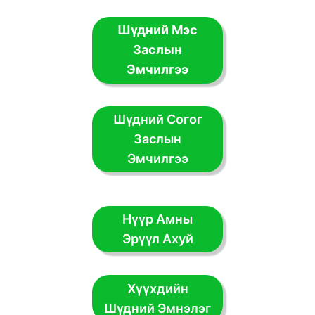
Шүдний Мэс
Заслын
Эмчилгээ
Шүдний Согог
Заслын
Эмчилгээ
Нүүр Амны
Эрүүл Ахуй
Хүүхдийн
Шүдний Эмнэлэг