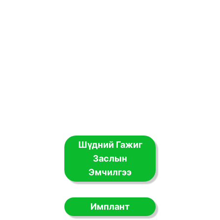
Шүдний Гажиг
Заслын
Эмчилгээ
Имплант