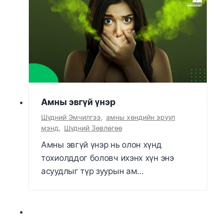
Амны эвгүй үнэр
Шүдний Эмчилгээ
,
амны хөндийн эрүүл
мэнд
,
Шүдний Зөвлөгөө
Амны эвгүй үнэр нь олон хүнд
тохиолддог боловч ихэнх хүн энэ
асуудлыг түр зуурын ам…