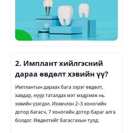
2. Имплант хийлгэсний
дараа өвдөлт хэвийн үү?
Имплантын дараах бага зэрэг өвдөлт,
хавдар, нүүр таталдах мэт мэдрэмж нь
хэвийн үзэгдэл. Ихэвчлэн 2–3 хоногийн
дотор багасч, 7 хоногийн дотор бараг алга
болдог. Өвдөлтийг багасгахын тулд: