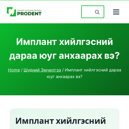
Skip
Search
to
for:
content
Имплант хийлгэсний
дараа юуг анхаарах вэ?
Home
/
Шүдний Эмчилгээ
/
Имплант хийлгэсний дараа
юуг анхаарах вэ?
Имплант хийлгэсний