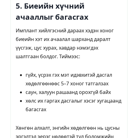
5. Биеийн хүчний
ачааллыг багасгах
Имплант хийлгэсний дараах хэдэн хоног
биеийн хэт их ачаалал шарханд даралт
үүсгэж, цус хурах, хавдар нэмэгдэх
шалтгаан болдог. Тиймээс:
гүйх, үсрэх гэх мэт идэвхитэй дасгал
хөдөлгөөнөөс 5–7 хоног татгалзах
саун, халуун рашаанд орохгүй байх
хөлс их гаргах дасгалыг хэсэг хугацаанд
багасгах
Хөнгөн алхалт, энгийн хөдөлгөөн нь цусны
эргэлтэд эерэг нөлөөтэй тул боломжийн