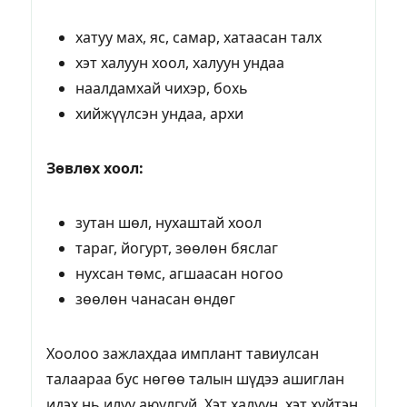
хатуу мах, яс, самар, хатаасан талх
хэт халуун хоол, халуун ундаа
наалдамхай чихэр, бохь
хийжүүлсэн ундаа, архи
Зөвлөх хоол:
зутан шөл, нухаштай хоол
тараг, йогурт, зөөлөн бяслаг
нухсан төмс, агшаасан ногоо
зөөлөн чанасан өндөг
Хоолоо зажлахдаа имплант тавиулсан
талаараа бус нөгөө талын шүдээ ашиглан
идэх нь илүү аюулгүй. Хэт халуун, хэт хүйтэн