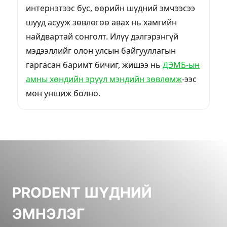
интернэтээс бус, өөрийн шүдний эмчээсээ
шууд асууж зөвлөгөө авах нь хамгийн
найдвартай сонголт. Илүү дэлгэрэнгүй
мэдээллийг олон улсын байгууллагын
гаргасан баримт бичиг, жишээ нь
ДЭМБ-ын
амны хөндийн эрүүл мэндийн зөвлөмж
-ээс
мөн уншиж болно.
PRODENT ШҮДНИЙ
ЭМНЭЛЭГ