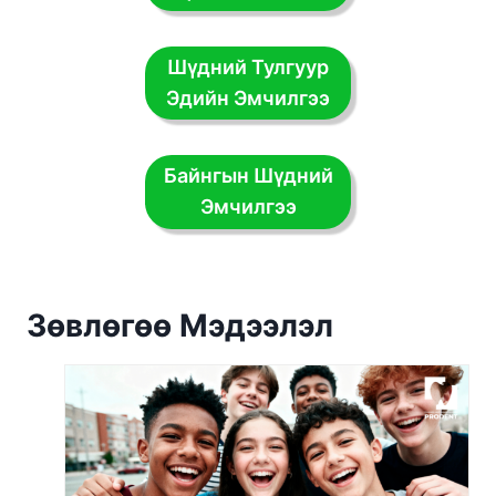
Шүдний Тулгуур
Эдийн Эмчилгээ
Байнгын Шүдний
Эмчилгээ
Зөвлөгөө Мэдээлэл