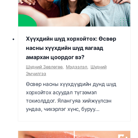
Хүүхдийн шүд хорхойтох: Өсвөр
насны хүүхдийн шүд яагаад
амархан цоордог вэ?
Шүдний Зөвлөгөө
,
Мэдээлэл
,
Шүдний
Эмчилгээ
Өсвөр насны хүүхдүүдийн дунд шүд
хорхойтох асуудал түгээмэл
тохиолддог. Ялангуяа хийжүүлсэн
ундаа, чихэрлэг хүнс, буруу…