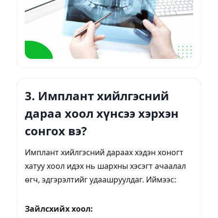
3. Имплант хийлгэсний
дараа хоол хүнсээ хэрхэн
сонгох вэ?
Имплант хийлгэсний дараах хэдэн хоногт
хатуу хоол идэх нь шархны хэсэгт ачаалал
өгч, эдгэрэлтийг удаашруулдаг. Иймээс:
Зайлсхийх хоол: