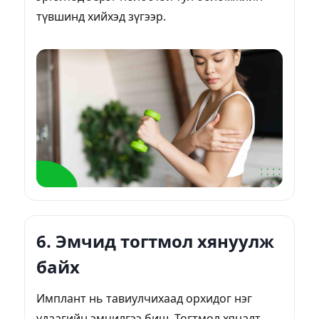
түвшинд хийхэд зүгээр.
6. Эмчид тогтмол хянуулж
байх
Имплант нь тавиулчихаад орхидог нэг
удаагийн эмчилгээ биш. Тогтмол хяналт,