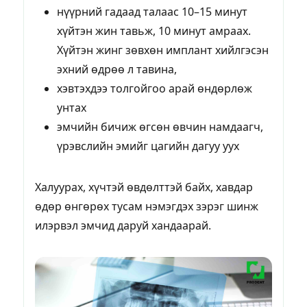
нүүрний гадаад талаас 10–15 минут
хүйтэн жин тавьж, 10 минут амраах.
Хүйтэн жинг зөвхөн имплант хийлгэсэн
эхний өдрөө л тавина,
хэвтэхдээ толгойгоо арай өндөрлөж
унтах
эмчийн бичиж өгсөн өвчин намдаагч,
үрэвслийн эмийг цагийн дагуу уух
Халуурах, хүчтэй өвдөлттэй байх, хавдар
өдөр өнгөрөх тусам нэмэгдэх зэрэг шинж
илэрвэл эмчид даруй хандаарай.