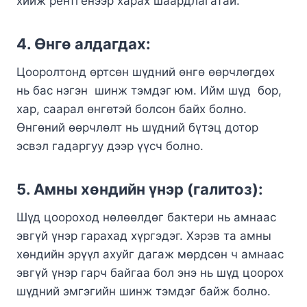
хийж рентгенээр харах шаардлагатай.
4. Өнгө алдагдах:
Цооролтонд өртсөн шүдний өнгө өөрчлөгдөх
нь бас нэгэн шинж тэмдэг юм. Ийм шүд бор,
хар, саарал өнгөтэй болсон байх болно.
Өнгөний өөрчлөлт нь шүдний бүтэц дотор
эсвэл гадаргуу дээр үүсч болно.
5. Амны хөндийн үнэр (
галитоз
):
Шүд цоороход нөлөөлдөг бактери нь амнаас
эвгүй үнэр гарахад хүргэдэг. Хэрэв та амны
хөндийн эрүүл ахуйг дагаж мөрдсөн ч амнаас
эвгүй үнэр гарч байгаа бол энэ нь шүд цоорох
шүдний эмгэгийн шинж тэмдэг байж болно.