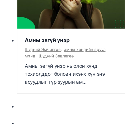
Амны эвгүй үнэр
Шүдний Эмчилгээ
,
амны хөндийн эрүүл
мэнд
,
Шүдний Зөвлөгөө
Амны эвгүй үнэр нь олон хүнд
тохиолддог боловч ихэнх хүн энэ
асуудлыг түр зуурын ам…