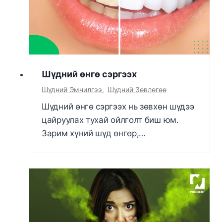
Шүдний өнгө сэргээх
Шүдний Эмчилгээ
,
Шүдний Зөвлөгөө
Шүдний өнгө сэргээх нь зөвхөн шүдээ
цайруулах тухай ойлголт биш юм.
Зарим хүний шүд өнгөр,…