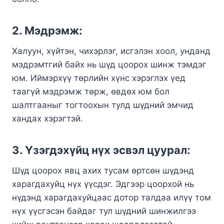
2. Мэдрэмж:
Халуун, хүйтэн, чихэрлэг, исгэлэн хоол, унданд
мэдрэмтгий байх нь шүд цоорох шинж тэмдэг
юм. Иймэрхүү төрлийн хүнс хэрэглэх үед
таагүй мэдрэмж төрж, өвдөх юм бол
шалтгааныг тогтоохын тулд шүдний эмчид
хандах хэрэгтэй.
3. Үзэгдэхүйц нүх эсвэл цуурал:
Шүд цоорох явц ахих тусам өртсөн шүдэнд
харагдахуйц нүх үүсдэг. Эдгээр цоорхой нь
нүдэнд харагдахуйцаас дотор талдаа илүү том
нүх үүсгэсэн байдаг тул шүдний шинжилгээ