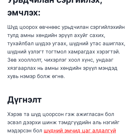
эмчлэх:
Шүд цоорох өвчнөөс урьдчилан сэргийлэхийн
тулд амны хөндийн эрүүл ахуйг сахих,
тухайлбал шүдээ угаах, шүдний утас ашиглах,
шүдний үзлэгт тогтмол хамрагдах хэрэгтэй.
Зөв хооллолт, чихэрлэг хоол хүнс, ундааг
хязгаарлах нь амны хөндийн эрүүл мэндэд
хувь нэмэр болж өгнө.
Дүгнэлт
Хэрэв та шүд цоорсон гэж ажигласан бол
эсвэл дээрхи шинж тэмдгүүдийн аль нэгийг
мэдэрсэн бол
шүдний эмчид цаг алдалгүй