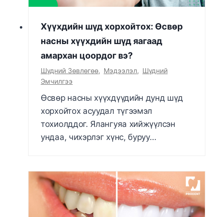
Хүүхдийн шүд хорхойтох: Өсвөр
насны хүүхдийн шүд яагаад
амархан цоордог вэ?
Шүдний Зөвлөгөө
,
Мэдээлэл
,
Шүдний
Эмчилгээ
Өсвөр насны хүүхдүүдийн дунд шүд
хорхойтох асуудал түгээмэл
тохиолддог. Ялангуяа хийжүүлсэн
ундаа, чихэрлэг хүнс, буруу…