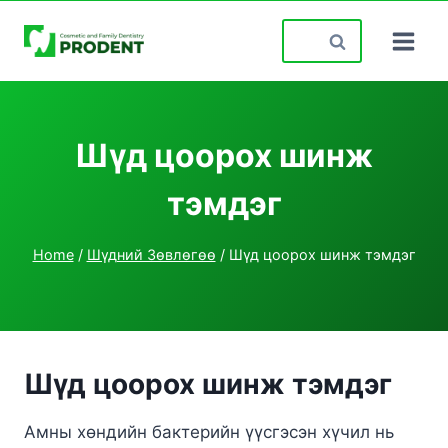
Skip
Search
to
for:
content
Шүд цоорох шинж
тэмдэг
Home
/
Шүдний Зөвлөгөө
/
Шүд цоорох шинж тэмдэг
Шүд цоорох шинж тэмдэг
Амны хөндийн бактерийн үүсгэсэн хүчил нь