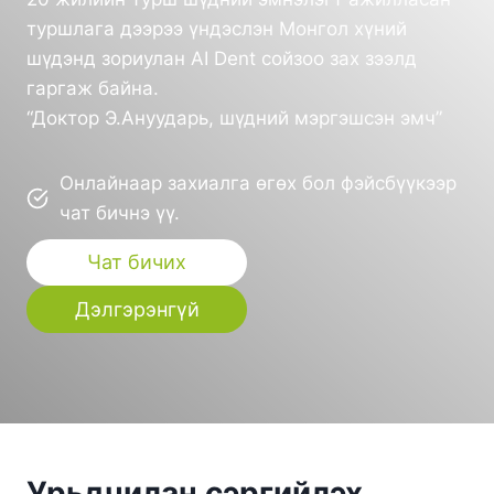
туршлага дээрээ үндэслэн Монгол хүний
шүдэнд зориулан AI Dent сойзоо зах зээлд
гаргаж байна.
“Доктор Э.Ануударь, шүдний мэргэшсэн эмч”
Онлайнаар захиалга өгөх бол фэйсбүүкээр
чат бичнэ үү.
Чат бичих
Дэлгэрэнгүй
Урьдчилан сэргийлэх,