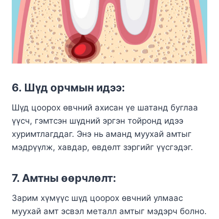
6. Шүд орчмын идээ:
Шүд цоорох өвчний ахисан үе шатанд буглаа
үүсч, гэмтсэн шүдний эргэн тойронд идээ
хуримтлагддаг. Энэ нь аманд муухай амтыг
мэдрүүлж, хавдар, өвдөлт зэргийг үүсгэдэг.
7. Амтны өөрчлөлт:
Зарим хүмүүс шүд цоорох өвчний улмаас
муухай амт эсвэл металл амтыг мэдэрч болно.