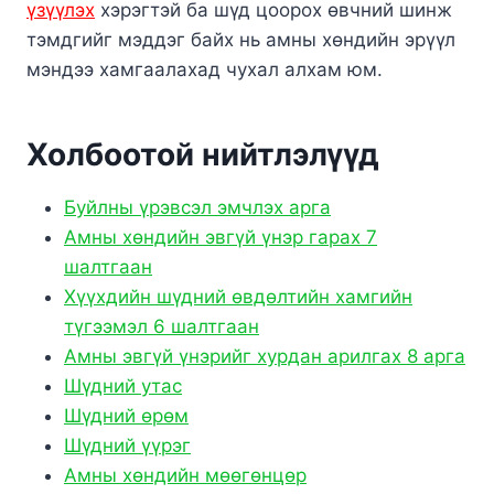
үзүүлэх
хэрэгтэй ба шүд цоорох өвчний шинж
тэмдгийг мэддэг байх нь амны хөндийн эрүүл
мэндээ хамгаалахад чухал алхам юм.
Холбоотой нийтлэлүүд
Буйлны үрэвсэл эмчлэх арга
Амны хөндийн эвгүй үнэр гарах 7
шалтгаан
Хүүхдийн шүдний өвдөлтийн хамгийн
түгээмэл 6 шалтгаан
Амны эвгүй үнэрийг хурдан арилгах 8 арга
Шүдний утас
Шүдний өрөм
Шүдний үүрэг
Амны хөндийн мөөгөнцөр