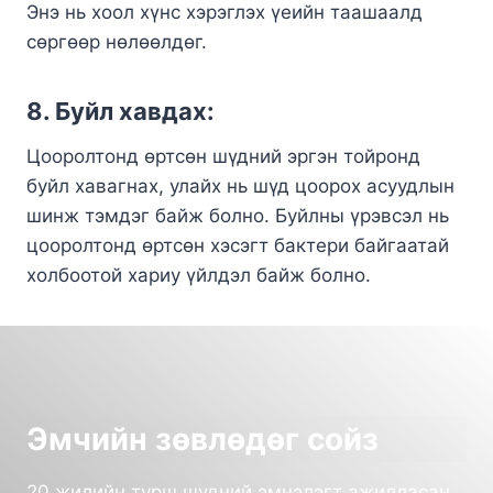
Энэ нь хоол хүнс хэрэглэх үеийн таашаалд
сөргөөр нөлөөлдөг.
8. Буйл хавдах:
Цооролтонд өртсөн шүдний эргэн тойронд
буйл хавагнах, улайх нь шүд цоорох асуудлын
шинж тэмдэг байж болно. Буйлны үрэвсэл нь
цооролтонд өртсөн хэсэгт бактери байгаатай
холбоотой хариу үйлдэл байж болно.
Эмчийн зөвлөдөг сойз
20 жилийн турш шүдний эмнэлэгт ажилласан