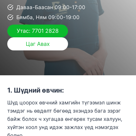
Даваа-Баасан 09:00-17:00
Бямба, Ням 09:00-19:00
Утас: 7701 2828
Цаг Авах
1. Шүдний өвчин:
Шүд цоорох өвчний хамгийн түгээмэл шинж
тэмдэг нь өвдөлт бөгөөд эхэндээ бага зэрэг
байж болох ч хугацаа өнгөрөх тусам халуун,
хүйтэн хоол унд идэж зажлах үед нэмэгдэх
болно.