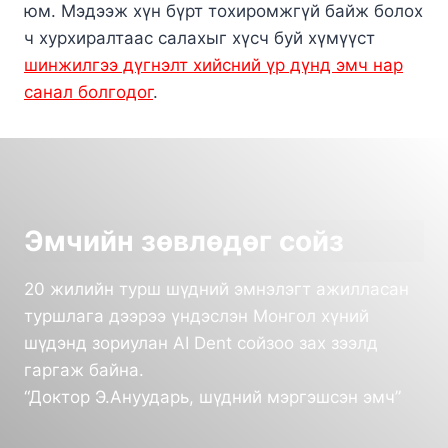
юм. Мэдээж хүн бүрт тохиромжгүй байж болох
ч хурхиралтаас салахыг хүсч буй хүмүүст
шинжилгээ дүгнэлт хийсний үр дүнд эмч нар
санал болгодог
.
Эмчийн зөвлөдөг сойз
20 жилийн турш шүдний эмнэлэгт ажилласан
туршлага дээрээ үндэслэн Монгол хүний
шүдэнд зориулан AI Dent сойзоо зах зээлд
гаргаж байна.
“Доктор Э.Ануударь, шүдний мэргэшсэн эмч”