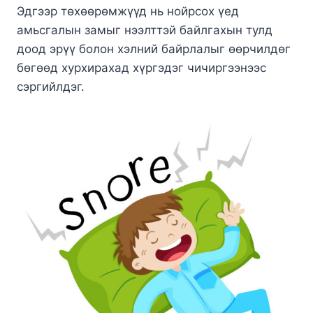
Эдгээр төхөөрөмжүүд нь нойрсох үед
амьсгалын замыг нээлттэй байлгахын тулд
доод эрүү болон хэлний байрлалыг өөрчилдөг
бөгөөд хурхирахад хүргэдэг чичиргээнээс
сэргийлдэг.