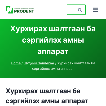
Skip
Search
to
for:
content
Хурхирах шалтгаан ба
сэргийлэх амны
аппарат
Home
/
Шүдний Зөвлөгөө
/
Хурхирах шалтгаан ба
сэргийлэх амны аппарат
Хурхирах шалтгаан ба
сэргийлэх амны аппарат