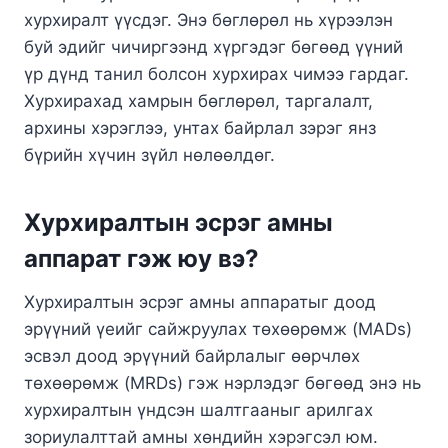
хурхиралт үүсдэг. Энэ бөглөрөл нь хүрээлэн
буй эдийг чичиргээнд хүргэдэг бөгөөд үүний
үр дүнд танил болсон хурхирах чимээ гардаг.
Хурхирахад хамрын бөглөрөл, таргалалт,
архины хэрэглээ, унтах байрлал зэрэг янз
бүрийн хүчин зүйл нөлөөлдөг.
Хурхиралтын эсрэг амны
аппарат гэж юу вэ?
Хурхиралтын эсрэг амны аппаратыг доод
эрүүний үеийг сайжруулах төхөөрөмж (MADs)
эсвэл доод эрүүний байрлалыг өөрчлөх
төхөөрөмж (MRDs) гэж нэрлэдэг бөгөөд энэ нь
хурхиралтын үндсэн шалтгааныг арилгах
зориулалттай амны хөндийн хэрэгсэл юм.