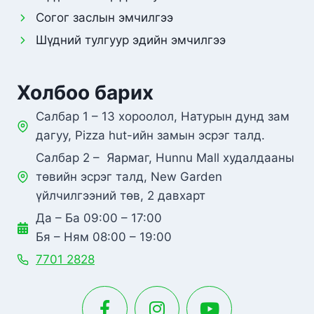
Согог заслын эмчилгээ
Шүдний тулгуур эдийн эмчилгээ
Холбоо барих
Салбар 1 – 13 хороолол, Натурын дунд зам
дагуу, Pizza hut-ийн замын эсрэг талд.
Салбар 2 – Яармаг, Hunnu Mall худалдааны
төвийн эсрэг талд, New Garden
үйлчилгээний төв, 2 давхарт
Да – Ба 09:00 – 17:00
Бя – Ням 08:00 – 19:00
7701 2828