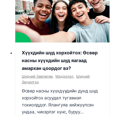
Хүүхдийн шүд хорхойтох: Өсвөр
насны хүүхдийн шүд яагаад
амархан цоордог вэ?
Шүдний Зөвлөгөө
,
Мэдээлэл
,
Шүдний
Эмчилгээ
Өсвөр насны хүүхдүүдийн дунд шүд
хорхойтох асуудал түгээмэл
тохиолддог. Ялангуяа хийжүүлсэн
ундаа, чихэрлэг хүнс, буруу…