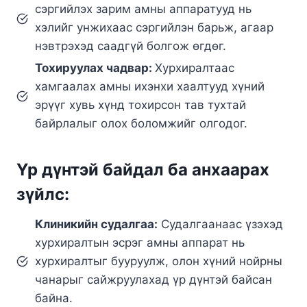
сэргийлэх зарим амны аппаратууд нь
хэлийг унжихаас сэргийлэн барьж, агаар
нэвтрэхэд саадгүй болгож өгдөг.
Тохируулах чадвар:
Хурхиралтаас
хамгаалах амны ихэнхи хаалтууд хүний
эрүүг хувь хүнд тохирсон тав тухтай
байрлалыг олох боломжийг олгодог.
Үр дүнтэй байдал ба анхаарах
зүйлс:
Клиникийн судалгаа:
Судалгаанаас үзэхэд
хурхиралтын эсрэг амны аппарат нь
хурхиралтыг бууруулж, олон хүний нойрны
чанарыг сайжруулахад үр дүнтэй байсан
байна.