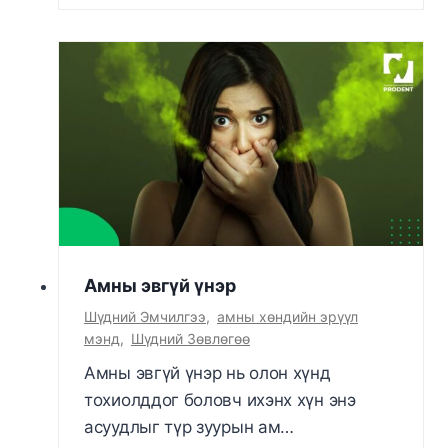
Амны эвгүй үнэр
Шүдний Эмчилгээ
,
амны хөндийн эрүүл
мэнд
,
Шүдний Зөвлөгөө
Амны эвгүй үнэр нь олон хүнд
тохиолддог боловч ихэнх хүн энэ
асуудлыг түр зуурын ам…