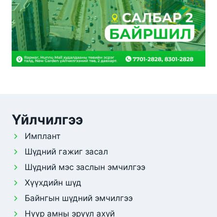
Үйлчилгээ
Имплант
Шүдний гажиг засал
Шүдний мэс заслын эмчилгээ
Хүүхдийн шүд
Байнгын шүдний эмчилгээ
Нүүр амны эрүүл ахуй