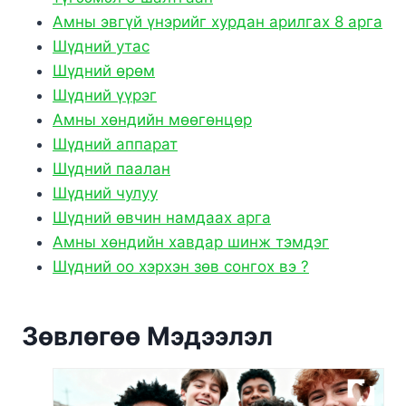
Амны эвгүй үнэрийг хурдан арилгах 8 арга
Шүдний утас
Шүдний өрөм
Шүдний үүрэг
Амны хөндийн мөөгөнцөр
Шүдний аппарат
Шүдний паалан
Шүдний чулуу
Шүдний өвчин намдаах арга
Амны хөндийн хавдар шинж тэмдэг
Шүдний оо хэрхэн зөв сонгох вэ ?
Зөвлөгөө Мэдээлэл