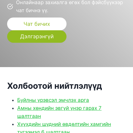
Онлайнаар захиалга өгөх бол фэйсбүүкээр
чат бичнэ үү.
Чат бичих
Дэлгэрэнгүй
Холбоотой нийтлэлүүд
Буйлны үрэвсэл эмчлэх арга
Амны хөндийн эвгүй үнэр гарах 7
шалтгаан
Хүүхдийн шүдний өвдөлтийн хамгийн
түгээмэл 6 шалтгаан