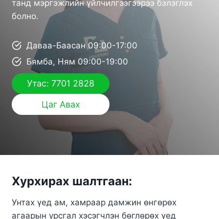
танд мэргэжлийн үйлчилгээгээрээ бэлэглэх
болно.
Даваа-Баасан 09:00-17:00
Бямба, Ням 09:00-19:00
Утас: 7701 2828
Цаг Авах
Хурхирах шалтгаан:
Унтах үед ам, хамраар дамжин өнгөрөх
агаарын урсгал хэсэгчлэн бөглөрөх үед