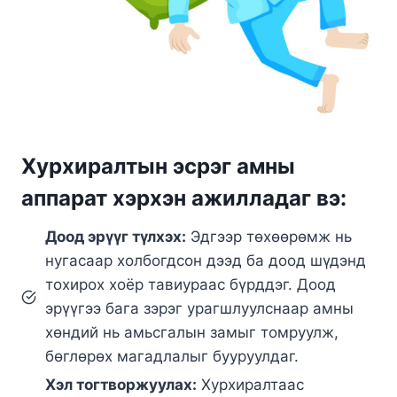
Хурхиралтын эсрэг амны
аппарат хэрхэн ажилладаг вэ:
Доод эрүүг түлхэх:
Эдгээр төхөөрөмж нь
нугасаар холбогдсон дээд ба доод шүдэнд
тохирох хоёр тавиураас бүрддэг. Доод
эрүүгээ бага зэрэг урагшлуулснаар амны
хөндий нь амьсгалын замыг томруулж,
бөглөрөх магадлалыг бууруулдаг.
Хэл тогтворжуулах:
Хурхиралтаас