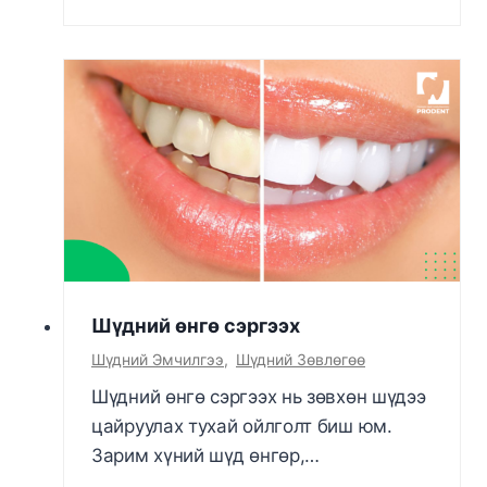
Шүдний өнгө сэргээх
Шүдний Эмчилгээ
,
Шүдний Зөвлөгөө
Шүдний өнгө сэргээх нь зөвхөн шүдээ
цайруулах тухай ойлголт биш юм.
Зарим хүний шүд өнгөр,…