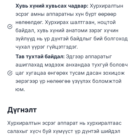
Хувь хүний хувьсах чадвар:
Хурхиралтын
эсрэг амны аппаратны хүн бүрт өөрөөр
нөлөөлдөг. Хурхирах шалтгаан, ноцтой
байдал, хувь хүний анатоми зэрэг хүчин
зүйлүүд нь үр дүнтэй байдлыг бий болгоход
чухал үүрэг гүйцэтгэдэг.
Тав тухтай байдал:
Эдгээр аппаратыг
ашиглахад мэдээж анхандаа тухгуй боловч
цаг хугацаа өнгөрөх тусам дасан зохицож
эерэгээр үр нөлөөгөө үзүүлэх боломжтой
юм.
Дүгнэлт
Хурхиралтын эсрэг аппарат нь хурхиралтаас
салахыг хүсч буй хүмүүст үр дүнтэй шийдэл