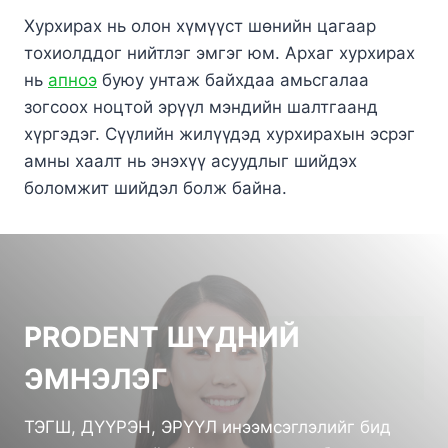
Хурхирах нь олон хүмүүст шөнийн цагаар
тохиолддог нийтлэг эмгэг юм. Архаг хурхирах
нь
апноэ
буюу унтаж байхдаа амьсгалаа
зогсоох ноцтой эрүүл мэндийн шалтгаанд
хүргэдэг. Сүүлийн жилүүдэд хурхирахын эсрэг
амны хаалт нь энэхүү асуудлыг шийдэх
боломжит шийдэл болж байна.
PRODENT ШҮДНИЙ
ЭМНЭЛЭГ
ТЭГШ, ДҮҮРЭН, ЭРҮҮЛ инээмсэглэлийг бид