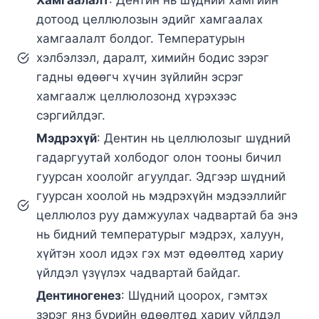
дотоод целлюлозын эдийг хамгаалах
хамгаалалт болдог. Температурын
хэлбэлзэл, даралт, химийн бодис зэрэг
гадны өдөөгч хүчин зүйлийн эсрэг
хамгаалж целлюлозонд хүрэхээс
сэргийлдэг.
Мэдрэхүй
: Дентин нь целлюлозыг шүдний
гадаргуутай холбодог олон тооны бичил
гуурсан хоолойг агуулдаг. Эдгээр шүдний
гуурсан хоолой нь мэдрэхүйн мэдээллийг
целлюлоз руу дамжуулах чадвартай ба энэ
нь бидний температурыг мэдрэх, халуун,
хүйтэн хоол идэх гэх мэт өдөөлтөд хариу
үйлдэл үзүүлэх чадвартай байдаг.
Дентиногенез
: Шүдний цоорох, гэмтэх
зэрэг янз бүрийн өдөөлтөд хариу үйлдэл