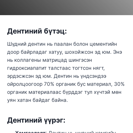
Дентиний бүтэц:
Шүдний дентин нь паалан болон цементийн
доор байрладаг хатуу, шохойжсон эд юм. Энэ
нь коллагены матрицад шингэсэн
гидроксиапатит талстаас тогтсон нягт,
эрдэсжсэн эд юм. Дентин нь үндсэндээ
ойролцоогоор 70% органик бус материал, 30%
органик материалаас бүрддэг тул хүчтэй мөн
уян хатан байдаг байна.
Дентиний үүрэг:
Хамгаалалт
: Дентин нь шүдний хамгийн