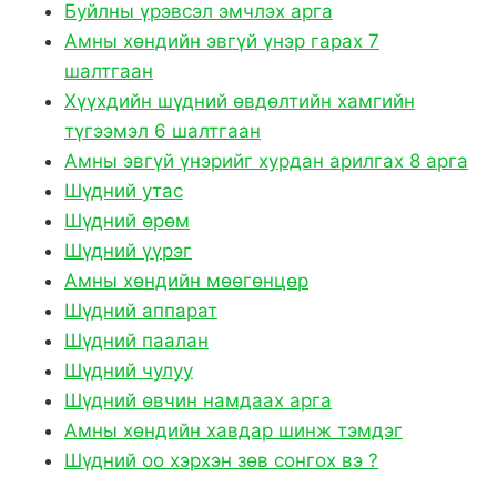
Буйлны үрэвсэл эмчлэх арга
Амны хөндийн эвгүй үнэр гарах 7
шалтгаан
Хүүхдийн шүдний өвдөлтийн хамгийн
түгээмэл 6 шалтгаан
Амны эвгүй үнэрийг хурдан арилгах 8 арга
Шүдний утас
Шүдний өрөм
Шүдний үүрэг
Амны хөндийн мөөгөнцөр
Шүдний аппарат
Шүдний паалан
Шүдний чулуу
Шүдний өвчин намдаах арга
Амны хөндийн хавдар шинж тэмдэг
Шүдний оо хэрхэн зөв сонгох вэ ?