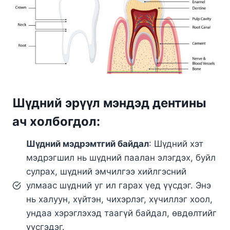
Шүдний эрүүл мэндэд дентины
ач холбогдол:
Шүдний мэдрэмтгий байдал
: Шүдний хэт
мэдрэгшил нь шүдний паалан элэгдэх, буйл
сулрах, шүдний эмчилгээ хийлгэсний
улмаас шүдний уг ил гарах үед үүсдэг. Энэ
нь халуун, хүйтэн, чихэрлэг, хүчиллэг хоол,
ундаа хэрэглэхэд таагүй байдал, өвдөлтийг
үүсгэдэг.