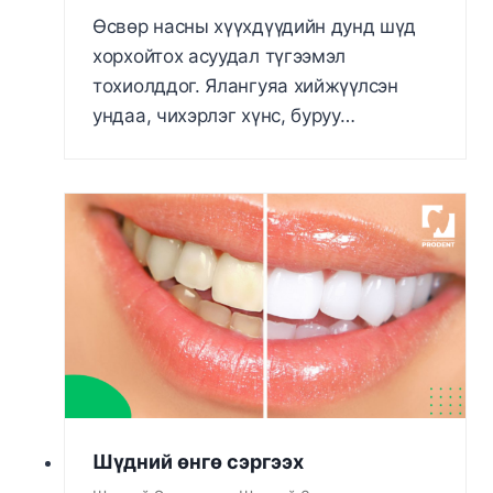
Өсвөр насны хүүхдүүдийн дунд шүд
хорхойтох асуудал түгээмэл
тохиолддог. Ялангуяа хийжүүлсэн
ундаа, чихэрлэг хүнс, буруу…
Шүдний өнгө сэргээх