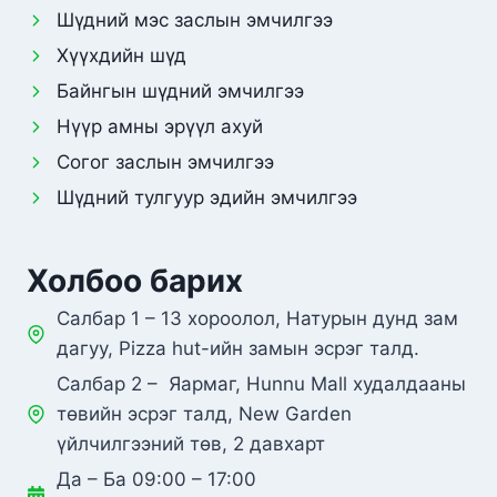
Шүдний мэс заслын эмчилгээ
Хүүхдийн шүд
Байнгын шүдний эмчилгээ
Нүүр амны эрүүл ахуй
Согог заслын эмчилгээ
Шүдний тулгуур эдийн эмчилгээ
Холбоо барих
Салбар 1 – 13 хороолол, Натурын дунд зам
дагуу, Pizza hut-ийн замын эсрэг талд.
Салбар 2 – Яармаг, Hunnu Mall худалдааны
төвийн эсрэг талд, New Garden
үйлчилгээний төв, 2 давхарт
Да – Ба 09:00 – 17:00