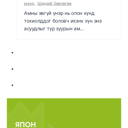
мэнд
,
Шүдний Зөвлөгөө
Амны эвгүй үнэр нь олон хүнд
тохиолддог боловч ихэнх хүн энэ
асуудлыг түр зуурын ам…