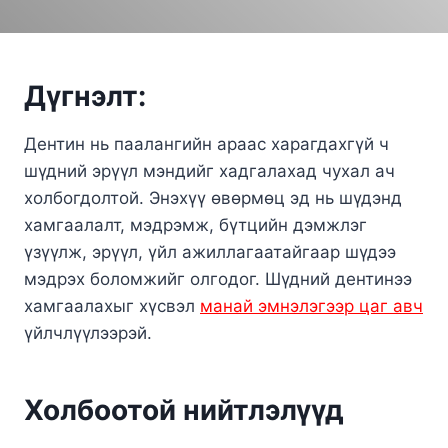
Дүгнэлт:
Дентин нь паалангийн араас харагдахгүй ч
шүдний эрүүл мэндийг хадгалахад чухал ач
холбогдолтой. Энэхүү өвөрмөц эд нь шүдэнд
хамгаалалт, мэдрэмж, бүтцийн дэмжлэг
үзүүлж, эрүүл, үйл ажиллагаатайгаар шүдээ
мэдрэх боломжийг олгодог. Шүдний дентинээ
хамгаалахыг хүсвэл
манай эмнэлэгээр цаг авч
үйлчлүүлээрэй.
Холбоотой нийтлэлүүд