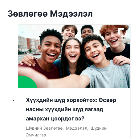
Зөвлөгөө Мэдээлэл
Хүүхдийн шүд хорхойтох: Өсвөр
насны хүүхдийн шүд яагаад
амархан цоордог вэ?
Шүдний Зөвлөгөө
,
Мэдээлэл
,
Шүдний
Эмчилгээ