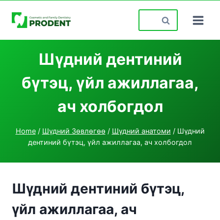
Skip
Search
to
for:
content
Шүдний дентиний
бүтэц, үйл ажиллагаа,
ач холбогдол
Home
/
Шүдний Зөвлөгөө
/
Шүдний анатоми
/
Шүдний
дентиний бүтэц, үйл ажиллагаа, ач холбогдол
Шүдний дентиний бүтэц,
үйл ажиллагаа, ач