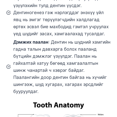
үзүүлэхийн тулд дентин үүсдэг.
Дентиногенез гэж нэрлэгддэг энэхүү үйл
явц нь эмгэг төрүүлэгчдийн халдлагад
өртөх эсвэл бие махбодид гэмтэл учруулах
үед шүдийг засах, хамгаалахад тусалдаг.
Дэмжих паалан
: Дентин нь шүдний хамгийн
гадна талын давхарга болох пааланд
бүтцийн дэмжлэг үзүүлдэг. Паалан нь
гайхалтай хатуу бөгөөд хамгаалалтын
шинж чанартай ч хэврэг байдаг.
Паалангийн доор дентин байгаа нь хүчийг
шингээж, шүд хугарах, хагарах эрсдлийг
бууруулдаг.