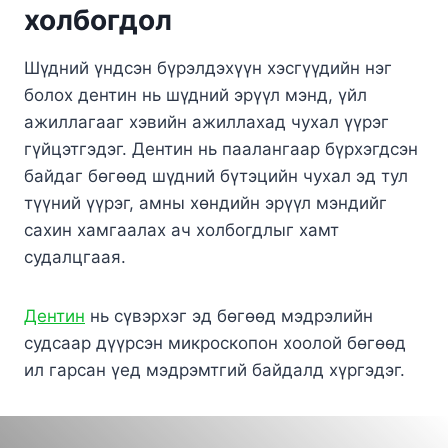
холбогдол
Шүдний үндсэн бүрэлдэхүүн хэсгүүдийн нэг
болох дентин нь шүдний эрүүл мэнд, үйл
ажиллагааг хэвийн ажиллахад чухал үүрэг
гүйцэтгэдэг. Дентин нь паалангаар бүрхэгдсэн
байдаг бөгөөд шүдний бүтэцийн чухал эд тул
түүний үүрэг, амны хөндийн эрүүл мэндийг
сахин хамгаалах ач холбогдлыг хамт
судалцгаая.
Дентин
нь сүвэрхэг эд бөгөөд мэдрэлийн
судсаар дүүрсэн микроскопон хоолой бөгөөд
ил гарсан үед мэдрэмтгий байдалд хүргэдэг.