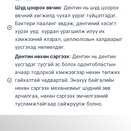
Шүд цоорох өвчин
: Дентин нь шүд цоорох
өвчний хөгжилд чухал үүрэг гүйцэтгэдэг.
Бактери пааланг эвдэж, дентиний хэсэгт
хүрэх үед хурдан урагшилж илүү их
хэмжээний ялзрал, целлюлозын халдварыг
үүсгэхэд нөлөөлдөг.
Дентин нөхөн сэргээх
: Дентин нь дентин
үүсгэдэг тусгай эс болох одонтобластын
ачаар тодорхой хэмжээгээр нөхөн төлжих
гайхалтай чадвартай. Энэхүү байгалийн
нөхөн сэргээх механизмыг шүдний зөв
арчилгаа, нөхөн сэргээх эмчилгээний
тусламжтайгаар сайжруулж болно.