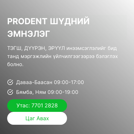
PRODENT ШҮДНИЙ
ЭМНЭЛЭГ
ТЭГШ, ДҮҮРЭН, ЭРҮҮЛ инээмсэглэлийг бид
танд мэргэжлийн үйлчилгээгээрээ бэлэглэх
болно.
Даваа-Баасан 09:00-17:00
Бямба, Ням 09:00-19:00
Утас: 7701 2828
Цаг Авах