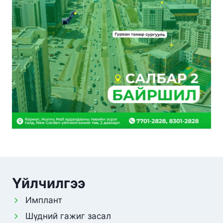
Үйлчилгээ
Имплант
Шүдний гажиг засал