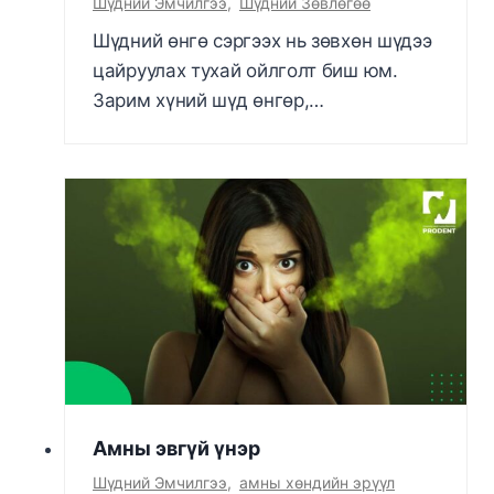
Шүдний Эмчилгээ
,
Шүдний Зөвлөгөө
Шүдний өнгө сэргээх нь зөвхөн шүдээ
цайруулах тухай ойлголт биш юм.
Зарим хүний шүд өнгөр,…
Амны эвгүй үнэр
Шүдний Эмчилгээ
,
амны хөндийн эрүүл