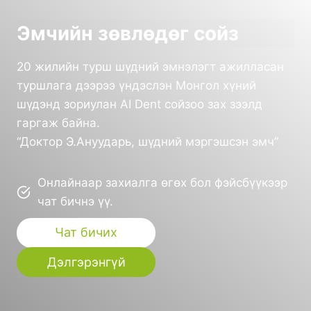
Эмчийн зөвлөдөг сойз
20 жилийн турш шүдний эмнэлэгт ажилласан
туршлага дээрээ үндэслэн Монгол хүний
шүдэнд зориулан AI Dent сойзоо зах зээлд
гаргаж байна.
“Доктор Э.Ануударь, шүдний мэргэшсэн эмч”
Онлайнаар захиалга өгөх бол фэйсбүүкээр
чат бичнэ үү.
Чат бичих
Дэлгэрэнгүй