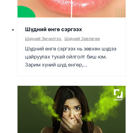
Шүдний өнгө сэргээх
Шүдний Эмчилгээ
,
Шүдний Зөвлөгөө
Шүдний өнгө сэргээх нь зөвхөн шүдээ
цайруулах тухай ойлголт биш юм.
Зарим хүний шүд өнгөр,…