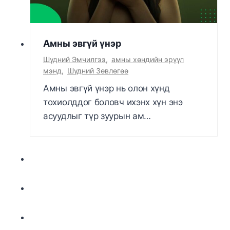
Амны эвгүй үнэр
Шүдний Эмчилгээ
,
амны хөндийн эрүүл
мэнд
,
Шүдний Зөвлөгөө
Амны эвгүй үнэр нь олон хүнд
тохиолддог боловч ихэнх хүн энэ
асуудлыг түр зуурын ам…