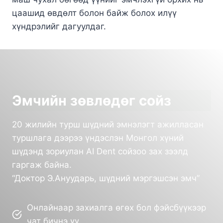
цаашид өвдөлт болон байж болох илүү
хүндрэлийг дагуулдаг.
Эмчийн зөвлөдөг сойз
20 жилийн турш шүдний эмнэлэгт ажилласан
туршлага дээрээ үндэслэн Монгол хүний
шүдэнд зориулан AI Dent сойзоо зах зээлд
гаргаж байна.
“Доктор Э.Ануударь, шүдний мэргэшсэн эмч”
Онлайнаар захиалга өгөх бол фэйсбүүкээр
чат бичнэ үү.