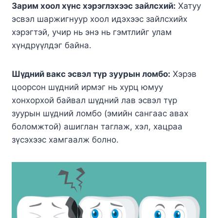
Зарим хоол хүнс хэрэглэхээс зайлсхий:
Хатуу
эсвэл шаржигнуур хоол идэхээс зайлсхийх
хэрэгтэй, учир нь энэ нь гэмтлийг улам
хүндрүүлдэг байна.
Шүдний вакс эсвэл түр зуурын ломбо:
Хэрэв
цоорсон шүдний ирмэг нь хурц юмуу
хонхорхой байвал шүдний лав эсвэл түр
зуурын шүдний ломбо (эмийн сангаас авах
боломжтой) ашиглан таглаж, хэл, хацраа
зүсэхээс хамгаалж болно.