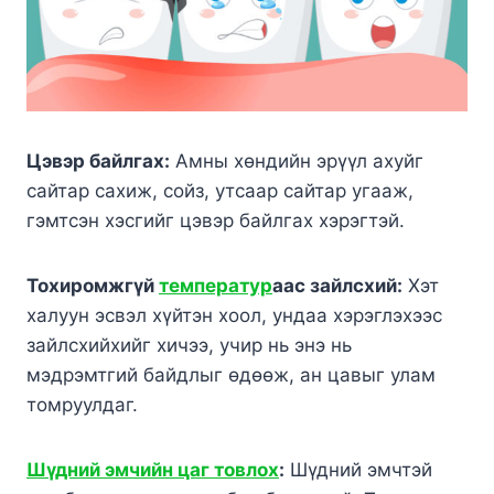
Цэвэр байлгах:
Амны хөндийн эрүүл ахуйг
сайтар сахиж, сойз, утсаар сайтар угааж,
гэмтсэн хэсгийг цэвэр байлгах хэрэгтэй.
Тохиромжгүй
температур
аас зайлсхий:
Хэт
халуун эсвэл хүйтэн хоол, ундаа хэрэглэхээс
зайлсхийхийг хичээ, учир нь энэ нь
мэдрэмтгий байдлыг өдөөж, ан цавыг улам
томруулдаг.
Шүдний эмчийн цаг товлох
:
Шүдний эмчтэй