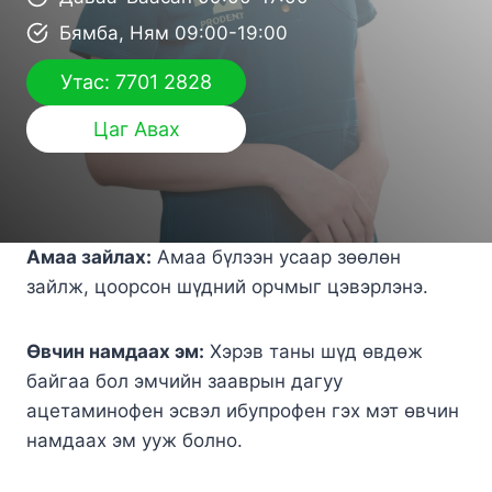
Бямба, Ням 09:00-19:00
Утас: 7701 2828
Цаг Авах
Амаа зайлах:
Амаа бүлээн усаар зөөлөн
зайлж, цоорсон шүдний орчмыг цэвэрлэнэ.
Өвчин намдаах эм:
Хэрэв таны шүд өвдөж
байгаа бол эмчийн зааврын дагуу
ацетаминофен эсвэл ибупрофен гэх мэт өвчин
намдаах эм ууж болно.