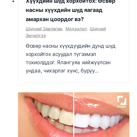
Хүүхдийн шүд хорхойтох: Өсвөр
насны хүүхдийн шүд яагаад
амархан цоордог вэ?
Шүдний Зөвлөгөө
,
Мэдээлэл
,
Шүдний
Эмчилгээ
Өсвөр насны хүүхдүүдийн дунд шүд
хорхойтох асуудал түгээмэл
тохиолддог. Ялангуяа хийжүүлсэн
ундаа, чихэрлэг хүнс, буруу…