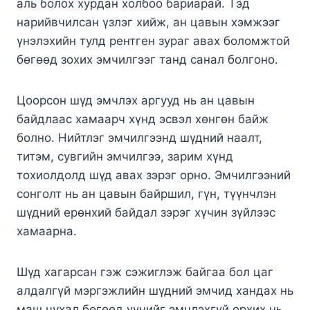
аль болох хурдан холбоо бариарай. Тэд
нарийвчилсан үзлэг хийж, ан цавын хэмжээг
үнэлэхийн тулд рентген зураг авах боломжтой
бөгөөд зохих эмчилгээг танд санал болгоно.
Цоорсон шүд эмчлэх аргууд нь ан цавын
байдлаас хамаарч хүнд эсвэл хөнгөн байж
болно. Нийтлэг эмчилгээнд шүдний наалт,
титэм, сувгийн эмчилгээ, зарим хүнд
тохиолдолд шүд авах зэрэг орно. Эмчилгээний
сонголт нь ан цавын байршил, гүн, түүнчлэн
шүдний ерөнхий байдал зэрэг хүчин зүйлээс
хамаарна.
Шүд хагарсан гэж сэжиглэж байгаа бол цаг
алдалгүй мэргэжлийн шүдний эмчид хандах нь
маш чухал бөгөөд үүнийг эмчлэхгүй орхих нь