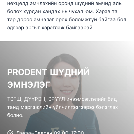
нөхцөлд эмчлэхийн оронд шүдний эмчид аль
болох хурдан хандах нь чухал юм. Хэрэв та
тэр дороо эмнэлэг орох боломжгүй байгаа бол
эдгээр аргыг хэрэглэж байгаарай.
PRODENT ШҮДНИЙ
ЭМНЭЛЭГ
ТЭГШ, ДҮҮРЭН, ЭРҮҮЛ инээмсэглэлийг бид
танд мэргэжлийн үйлчилгээгээрээ бэлэглэх
болно.
Даваа-Баасан 09:00-17:00