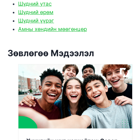
Шүдний утас
Шүдний өрөм
Шүдний үүрэг
Амны хөндийн мөөгөнцөр
Зөвлөгөө Мэдээлэл