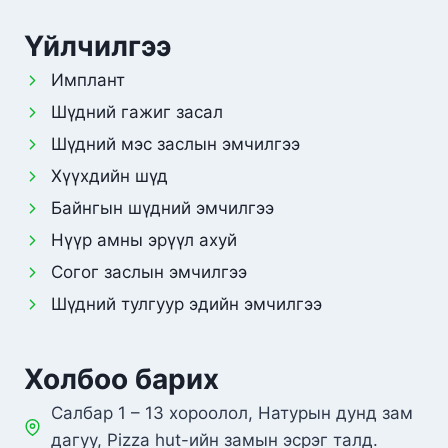
Үйлчилгээ
Имплант
Шүдний гажиг засал
Шүдний мэс заслын эмчилгээ
Хүүхдийн шүд
Байнгын шүдний эмчилгээ
Нүүр амны эрүүл ахуй
Согог заслын эмчилгээ
Шүдний тулгуур эдийн эмчилгээ
Холбоо барих
Салбар 1 – 13 хороолол, Натурын дунд зам
дагуу, Pizza hut-ийн замын эсрэг талд.