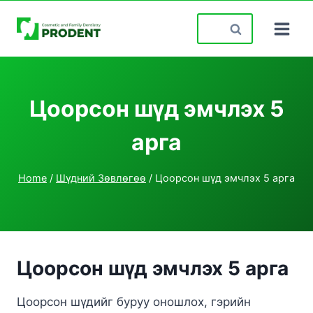
Skip
Search
to
for:
content
Цоорсон шүд эмчлэх 5
арга
Home
/
Шүдний Зөвлөгөө
/
Цоорсон шүд эмчлэх 5 арга
Цоорсон шүд эмчлэх 5 арга
Цоорсон шүдийг буруу оношлох, гэрийн