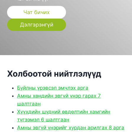
Чат бичих
Дэлгэрэнгүй
Холбоотой нийтлэлүүд
Буйлны үрэвсэл эмчлэх арга
Амны хөндийн эвгүй үнэр гарах 7
шалтгаан
Хүүхдийн шүдний өвдөлтийн хамгийн
түгээмэл 6 шалтгаан
Амны эвгүй үнэрийг хурдан арилгах 8 арга